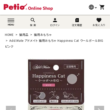
language
shopping_cart
search
wovn-lang-name
search
person
favorite
検 索
ログイン
注文履歴
お気に入り
犬用品
HOME
猫用品
猫用おもちゃ
猫用品
Add.Mate アドメイト 猫用おもちゃ Happiness Cat ウールボールBIG
ピンク
うさぎ用品
ブランド別に探す
目的別に探す
SNS
ご利用案内