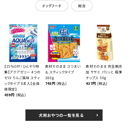
ドッグフード
総合
【25%OFF！ひんやり特
素材そのまま さつまい
素材そのまま 完全無添
集】アクアゼリー 4つの
も スティックタイプ
加 ササミ パリッと 極薄
ゼロ りんご風味 スティ
280g
チップス 50g
ックタイプ 8本入【会員
745円
(税込)
437円
(税込)
様限定】
459円
(税込)
犬用おやつの一覧を見る