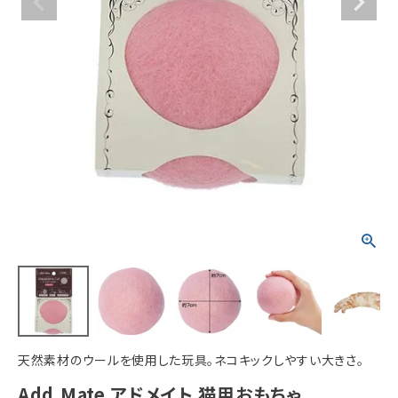
ACCOUNT MENU
ようこそ ゲスト 様
meeting_room
person
ログイン
新規会員登録
天然素材のウールを使用した玩具。ネコキックしやすい大きさ。
Add.Mate アドメイト 猫用おもちゃ