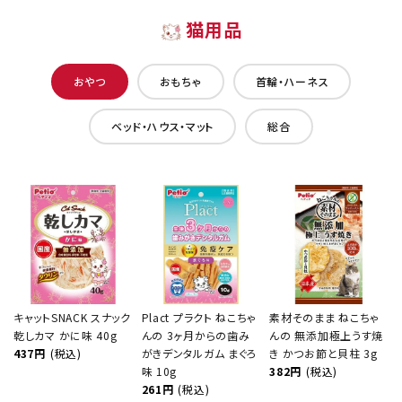
猫用品
おやつ
おもちゃ
首輪・ハーネス
ベッド・ハウス・マット
総合
キャットSNACK スナック
Plact プラクト ねこちゃ
素材そのまま ねこちゃ
乾しカマ かに味 40g
んの 3ヶ月からの歯み
んの 無添加極上うす焼
437円
(税込)
がきデンタルガム まぐろ
き かつお節と貝柱 3g
味 10g
382円
(税込)
261円
(税込)