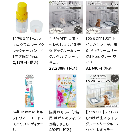
【37%OFF】ヘルス
【16%OFF】犬用 ト
【20%OFF】犬用 ト
プログラム フードク
イレのしつけが出来
イレのしつけが出来
ラッシャー ハンディ
る ドッグルームサー
る ドッグルームサー
【本店限定特価】
クルPlus グレー レ
クルPlus グレー ワ
2,178円
(税込)
ギュラー
イド
27,280円
(税込)
31,680円
(税込)
Self Trimmer セル
猫用おもちゃ 仔猫
【27%OFF】トイレの
フトリマー コードレ
用 はがためフィッシ
しつけが出来る ドッ
スバリカン ディテー
ュ猫じゃらし
グルームサークル ホ
ル
492円
(税込)
ワイト レギュラー