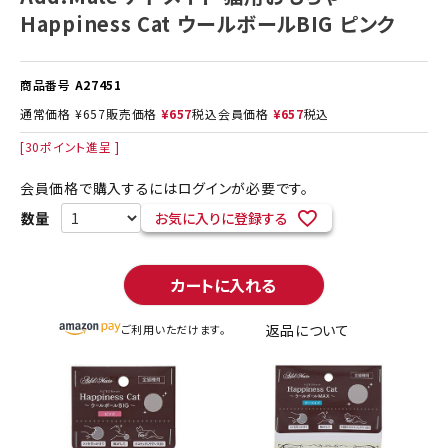
Happiness Cat ウールボールBIG ピンク
商品番号
A27451
通常価格
¥
657
販売価格
¥
657
税込
会員価格
¥
657
税込
[
30
ポイント進呈 ]
会員価格で購入するにはログインが必要です。
お気に入りに登録する
カートに入れる
返品について
ご利用いただけます。