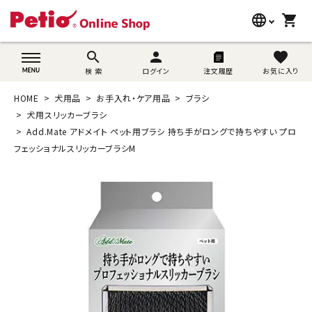
language
shopping_cart
search
wovn-lang-name
search
person
favorite
検 索
ログイン
注文履歴
お気に入り
犬用品
HOME
犬用品
お手入れ・ケア用品
ブラシ
猫用品
犬用スリッカーブラシ
Add.Mate アドメイト ペット用ブラシ 持ち手がロングで持ちやすい プロ
うさぎ用品
フェッショナルスリッカーブラシM
ブランド別に探す
目的別に探す
SNS
ご利用案内