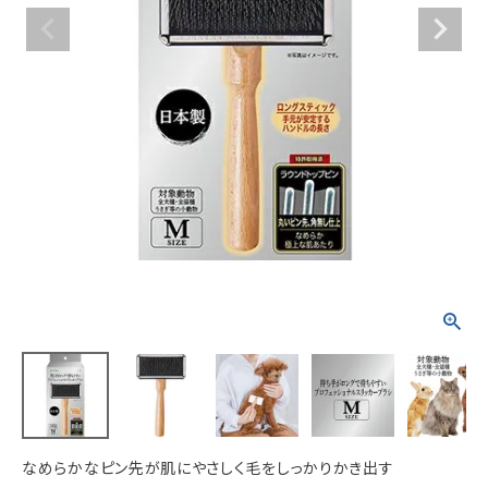
ACCOUNT MENU
ようこそ ゲスト 様
meeting_room
person
ログイン
新規会員登録
なめらかなピン先が肌にやさしく毛をしっかりかき出す