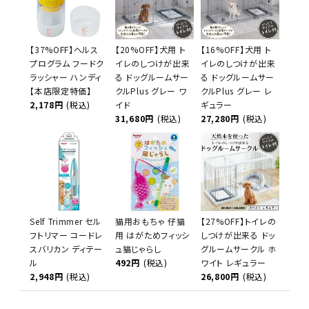
【37%OFF】ヘルス
【20%OFF】犬用 ト
【16%OFF】犬用 ト
プログラム フードク
イレのしつけが出来
イレのしつけが出来
ラッシャー ハンディ
る ドッグルームサー
る ドッグルームサー
【本店限定特価】
クルPlus グレー ワ
クルPlus グレー レ
2,178円
(税込)
イド
ギュラー
31,680円
(税込)
27,280円
(税込)
Self Trimmer セル
猫用おもちゃ 仔猫
【27%OFF】トイレの
フトリマー コードレ
用 はがためフィッシ
しつけが出来る ドッ
スバリカン ディテー
ュ猫じゃらし
グルームサークル ホ
ル
492円
(税込)
ワイト レギュラー
2,948円
(税込)
26,800円
(税込)