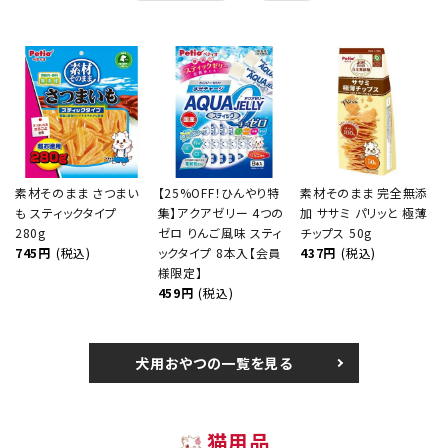
素材そのまま さつまい
【25%OFF！ひんやり特
素材そのまま 完全無添
も スティックタイプ
集】アクアゼリー 4つの
加 ササミ パリッと 極薄
280g
ゼロ りんご風味 スティ
チップス 50g
745円
(税込)
ックタイプ 8本入【会員
437円
(税込)
様限定】
459円
(税込)
犬用おやつの一覧を見る
猫用品