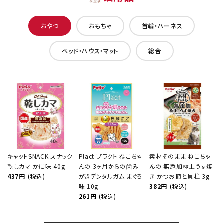
おやつ
おもちゃ
首輪・ハーネス
ベッド・ハウス・マット
総合
キャットSNACK スナック
Plact プラクト ねこちゃ
素材そのまま ねこちゃ
乾しカマ かに味 40g
んの 3ヶ月からの歯み
んの 無添加極上うす焼
437円
(税込)
がきデンタルガム まぐろ
き かつお節と貝柱 3g
味 10g
382円
(税込)
261円
(税込)