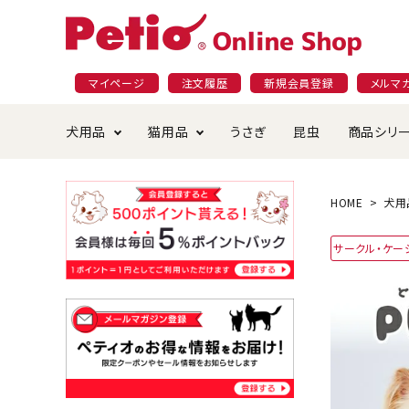
マイページ
注文履歴
新規会員登録
メルマ
犬用品
猫用品
うさぎ
昆虫
商品シリ
ドッグフード
ごはん・おやつ
プラクト
夜のお散歩特集
ショッピングガイド
おや
お手
素材
無添
会員
HOME
犬用
国産フード&おやつ特集
穀物不使
サークル・ケー
ペットシーツ
ベッド・ハウス・マット
返品・交換について
ベッ
サー
オン
おもちゃ
食器・給水器
食器
防虫
じゃらして遊ぶ
引っ張っ
首輪・ハーネス・リード
替え・交換パーツ
しつ
アパレル
またたび