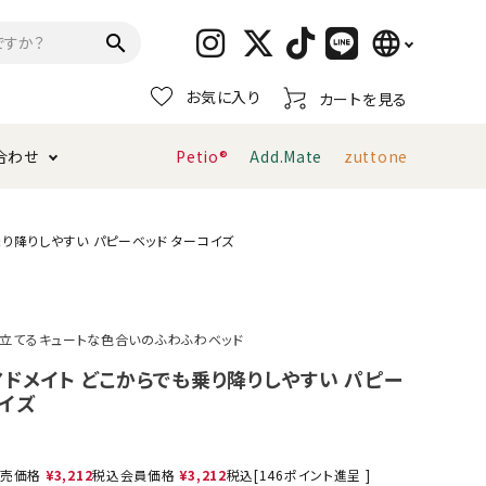
language
search
お気に入り
カートを見る
日本語
合わせ
Petio®
Add.Mate
zuttone
English
简体中文
トイレタリー・消臭剤
猫砂
ペティオ公式アプリ
お支払い方法・配送について
も乗り降りしやすい パピーベッド ターコイズ
キャリーバッグ
おもちゃ
立てるキュートな色合いのふわふわベッド
服・ウェア
首輪・ハーネス
e アドメイト どこからでも乗り降りしやすい パピー
デンタルおもちゃ
コイズ
売価格
¥
3,212
税込
会員価格
¥
3,212
税込
[
146
ポイント進呈 ]