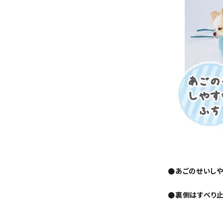
●あごのせいし
●裏側はすべり