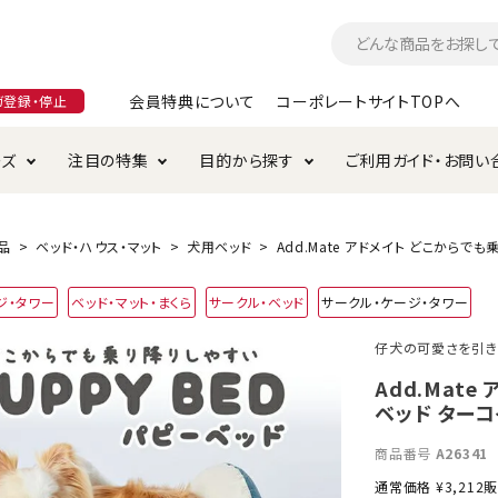
会員特典について
コーポレートサイトTOPへ
ガ登録・停止
ーズ
注目の特集
目的から探す
ご利用ガイド・お問い
つ
入れ・ケア用品
そのまま
加特集
特典について
お手入れ・ケア用品
トイレタリー・消臭剤
極上
けりぐるみ特集
ご注文方法について
品
ベッド・ハウス・マット
犬用ベッド
Add.Mate アドメイト どこからで
用のグレインフリー
ジ・タワー
ベッド・マット・まくら
サークル・ベッド
サークル・ケージ・タワー
ド・ハウス・マット
クル・ケージ・タワー
ラインショップ利用規約
サークル・ケージ
キャリーバッグ
仔犬の可愛さを引き
・給水器
用品
防虫用品
服・ウェア
Add.Mat
て遊ぶ
投げて遊ぶ
ベッド ター
け用品
替え・交換パーツ
商品番号
A26341
通常価格
¥
3,212
販
・元気草
夜のお散歩