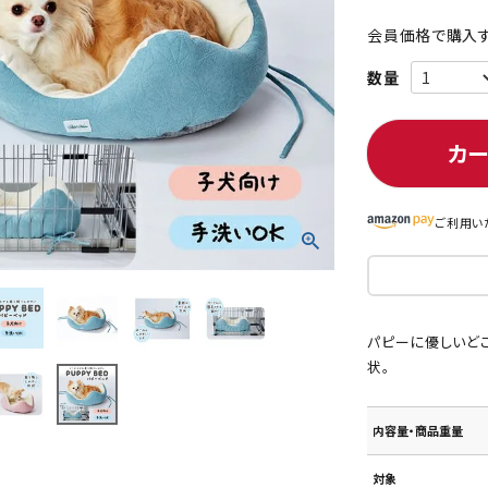
会員価格で購入す
ト中にオススメ
まとめ買いでオトク！！
カ
ご利用い
パピーに優しいど
状。
内容量・商品重量
対象