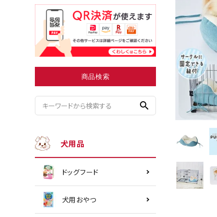
小型犬にオススメ
ダイエッ
商品検索
search
犬用品
ドッグフード
犬用おやつ