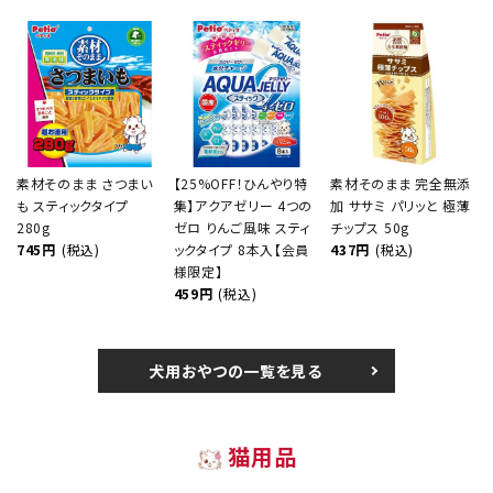
素材そのまま さつまい
【25%OFF！ひんやり特
素材そのまま 完全無添
も スティックタイプ
集】アクアゼリー 4つの
加 ササミ パリッと 極薄
280g
ゼロ りんご風味 スティ
チップス 50g
745円
(税込)
ックタイプ 8本入【会員
437円
(税込)
様限定】
459円
(税込)
犬用おやつの一覧を見る
猫用品