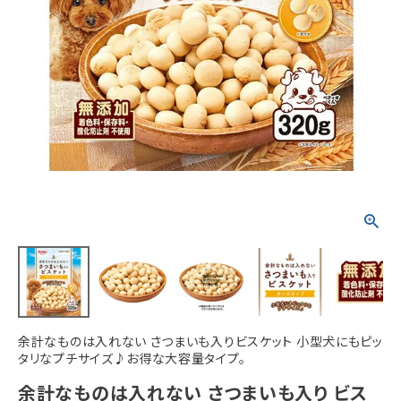
ACCOUNT MENU
ようこそ ゲスト 様
meeting_room
person
ログイン
新規会員登録
余計なものは入れない さつまいも入りビスケット 小型犬にもピッ
タリなプチサイズ♪お得な大容量タイプ。
余計なものは入れない さつまいも入り ビス