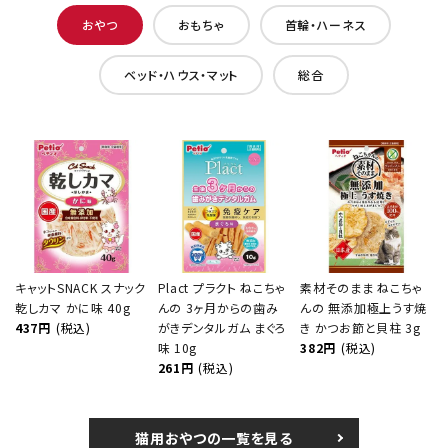
おやつ
おもちゃ
首輪・ハーネス
ベッド・ハウス・マット
総合
キャットSNACK スナック
Plact プラクト ねこちゃ
素材そのまま ねこちゃ
乾しカマ かに味 40g
んの 3ヶ月からの歯み
んの 無添加極上うす焼
437円
(税込)
がきデンタルガム まぐろ
き かつお節と貝柱 3g
味 10g
382円
(税込)
261円
(税込)
猫用おやつの一覧を見る