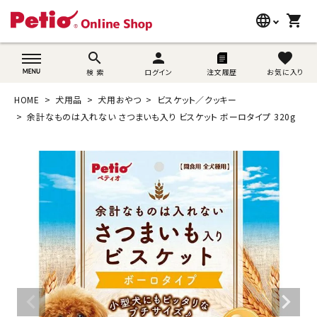
language
shopping_cart
search
wovn-lang-name
search
person
favorite
検 索
ログイン
注文履歴
お気に入り
犬用品
HOME
犬用品
犬用おやつ
ビスケット／クッキー
猫用品
余計なものは入れない さつまいも入り ビスケット ボーロタイプ 320g
うさぎ用品
ブランド別に探す
目的別に探す
SNS
ご利用案内