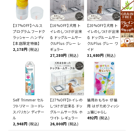
【37%OFF】ヘルス
【16%OFF】犬用 ト
【20%OFF】犬用 ト
プログラム フードク
イレのしつけが出来
イレのしつけが出来
ラッシャー ハンディ
る ドッグルームサー
る ドッグルームサー
【本店限定特価】
クルPlus グレー レ
クルPlus グレー ワ
2,178円
(税込)
ギュラー
イド
27,280円
(税込)
31,680円
(税込)
Self Trimmer セル
【27%OFF】トイレの
猫用おもちゃ 仔猫
フトリマー コードレ
しつけが出来る ドッ
用 はがためフィッシ
スバリカン ディテー
グルームサークル ホ
ュ猫じゃらし
ル
ワイト レギュラー
492円
(税込)
2,948円
(税込)
26,800円
(税込)