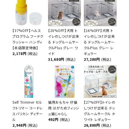
【37%OFF】ヘルス
【20%OFF】犬用 ト
【16%OFF】犬用 ト
プログラム フードク
イレのしつけが出来
イレのしつけが出来
ラッシャー ハンディ
る ドッグルームサー
る ドッグルームサー
【本店限定特価】
クルPlus グレー ワ
クルPlus グレー レ
2,178円
(税込)
イド
ギュラー
31,680円
(税込)
27,280円
(税込)
Self Trimmer セル
猫用おもちゃ 仔猫
【27%OFF】トイレの
フトリマー コードレ
用 はがためフィッシ
しつけが出来る ドッ
スバリカン ディテー
ュ猫じゃらし
グルームサークル ホ
ル
492円
(税込)
ワイト レギュラー
2,948円
(税込)
26,800円
(税込)