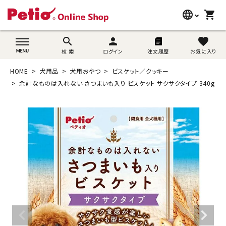
language
shopping_cart
search
wovn-lang-name
search
person
favorite
検 索
ログイン
注文履歴
お気に入り
犬用品
HOME
犬用品
犬用おやつ
ビスケット／クッキー
猫用品
余計なものは入れない さつまいも入り ビスケット サクサクタイプ 340g
うさぎ用品
ブランド別に探す
目的別に探す
SNS
ご利用案内