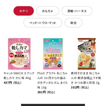
おやつ
おもちゃ
首輪・ハーネス
ベッド・ハウス・マット
総合
キャットSNACK スナック
Plact プラクト ねこちゃ
素材そのまま ねこちゃ
乾しカマ かに味 40g
んの 3ヶ月からの歯み
んの 無添加極上うす焼
437円
(税込)
がきデンタルガム まぐろ
き かつお節と貝柱 3g
味 10g
382円
(税込)
261円
(税込)