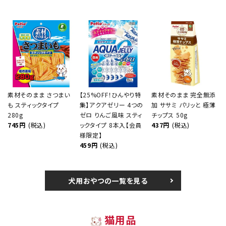
素材そのまま さつまい
【25%OFF！ひんやり特
素材そのまま 完全無添
も スティックタイプ
集】アクアゼリー 4つの
加 ササミ パリッと 極薄
280g
ゼロ りんご風味 スティ
チップス 50g
745円
(税込)
ックタイプ 8本入【会員
437円
(税込)
様限定】
459円
(税込)
犬用おやつの一覧を見る
猫用品