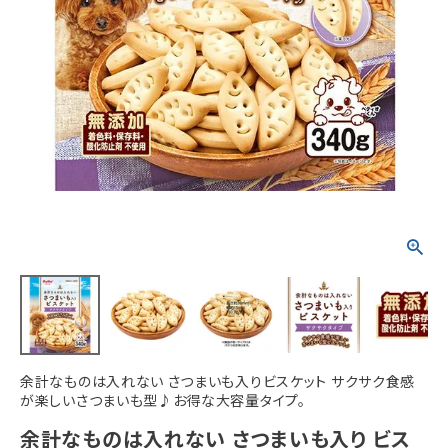
ACCOUNT MENU
ようこそ ゲスト 様
meeting_room
person
ログイン
新規会員登録
余計なものは入れない さつまいも入りビスケット サクサク食感
が楽しいさつまいも型♪お得な大容量タイプ。
余計なものは入れない さつまいも入り ビス