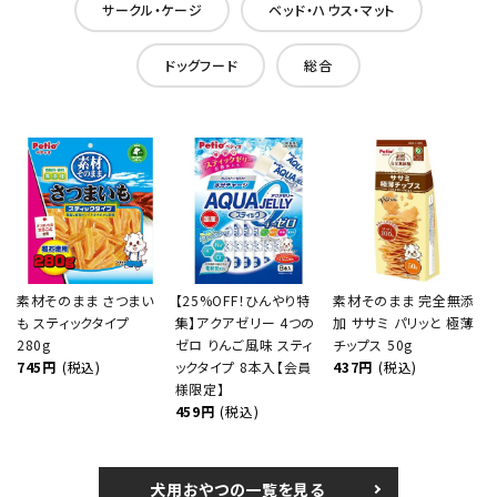
サークル・ケージ
ベッド・ハウス・マット
ドッグフード
総合
素材そのまま さつまい
【25%OFF！ひんやり特
素材そのまま 完全無添
も スティックタイプ
集】アクアゼリー 4つの
加 ササミ パリッと 極薄
280g
ゼロ りんご風味 スティ
チップス 50g
745円
(税込)
ックタイプ 8本入【会員
437円
(税込)
様限定】
459円
(税込)
犬用おやつの一覧を見る