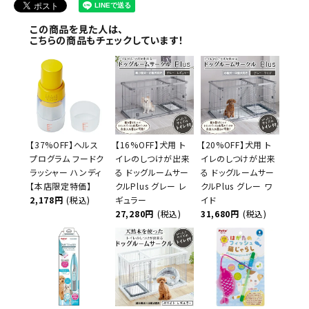
この商品を見た人は、
こちらの商品もチェックしています！
【37%OFF】ヘルス
【16%OFF】犬用 ト
【20%OFF】犬用 ト
プログラム フードク
イレのしつけが出来
イレのしつけが出来
ラッシャー ハンディ
る ドッグルームサー
る ドッグルームサー
【本店限定特価】
クルPlus グレー レ
クルPlus グレー ワ
2,178円
(税込)
ギュラー
イド
27,280円
(税込)
31,680円
(税込)