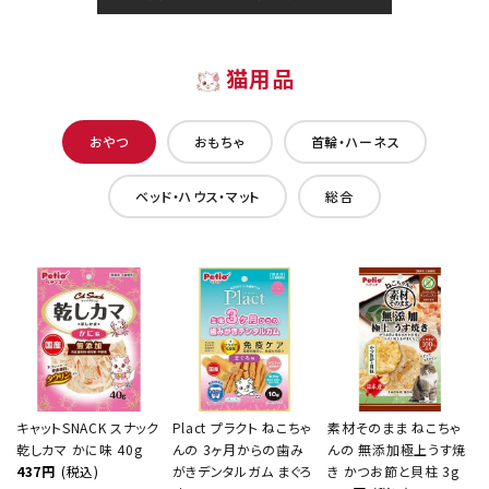
猫用品
おやつ
おもちゃ
首輪・ハーネス
ベッド・ハウス・マット
総合
キャットSNACK スナック
Plact プラクト ねこちゃ
素材そのまま ねこちゃ
乾しカマ かに味 40g
んの 3ヶ月からの歯み
んの 無添加極上うす焼
437円
(税込)
がきデンタルガム まぐろ
き かつお節と貝柱 3g