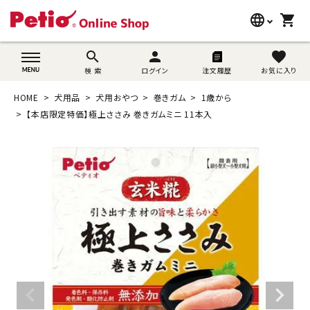
language
shopping_cart
search
wovn-lang-name
search
person
favorite
検 索
ログイン
注文履歴
お気に入り
犬用品
HOME
犬用品
犬用おやつ
巻きガム
1歳から
猫用品
【本店限定特価】極上ささみ 巻きガムミニ 11本入
うさぎ用品
ブランド別に探す
目的別に探す
SNS
ご利用案内