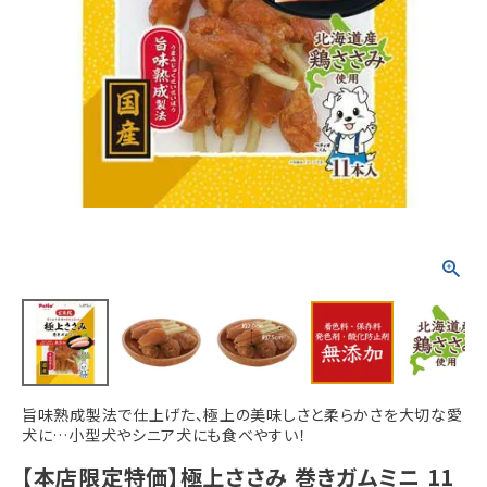
ACCOUNT MENU
ようこそ ゲスト 様
meeting_room
person
ログイン
新規会員登録
旨味熟成製法で仕上げた、極上の美味しさと柔らかさを大切な愛
犬に…小型犬やシニア犬にも食べやすい！
【本店限定特価】極上ささみ 巻きガムミニ 11