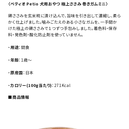
〈ペティオ Petio 犬用おやつ 極上ささみ 巻きガムミニ〉
鶏ささみを玄米糀に漬け込んで、旨味を引き出して濃縮し、柔ら
かく仕上げました。噛みごたえのある小さなガムを、一手間か
けた極上の鶏ささみで１つずつ手包みしました。着色料・保存
料・発色剤・酸化防止剤を使っていません。
・
用途
：間食
・
年齢
：1歳～
・
原産国
：日本
・
カロリー(100g当たり)
：271Kcal
■商品情報