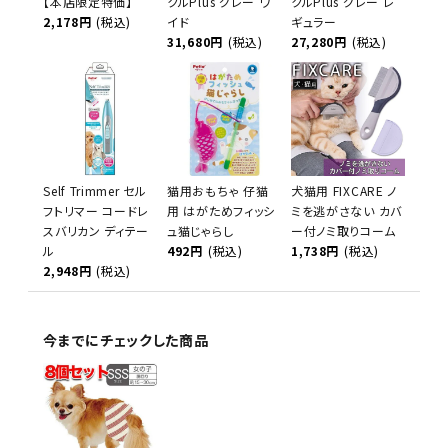
【本店限定特価】
クルPlus グレー ワ
クルPlus グレー レ
2,178円
(税込)
イド
ギュラー
31,680円
(税込)
27,280円
(税込)
Self Trimmer セル
猫用おもちゃ 仔猫
犬猫用 FIXCARE ノ
フトリマー コードレ
用 はがためフィッシ
ミを逃がさない カバ
スバリカン ディテー
ュ猫じゃらし
ー付ノミ取りコーム
ル
492円
(税込)
1,738円
(税込)
2,948円
(税込)
今までにチェックした商品