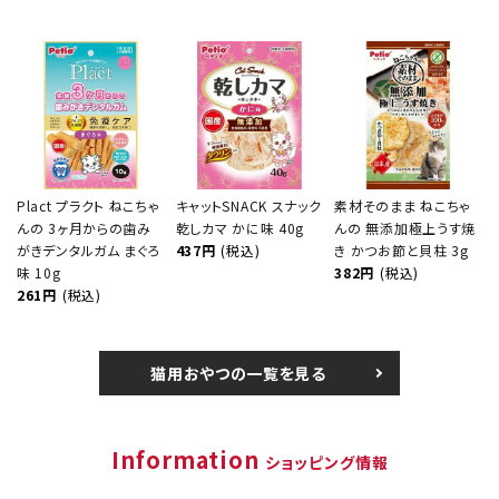
Plact プラクト ねこちゃ
キャットSNACK スナック
素材そのまま ねこちゃ
んの 3ヶ月からの歯み
乾しカマ かに味 40g
んの 無添加極上うす焼
がきデンタルガム まぐろ
437円
(税込)
き かつお節と貝柱 3g
味 10g
382円
(税込)
261円
(税込)
猫用おやつの一覧を見る
Information
ショッピング情報