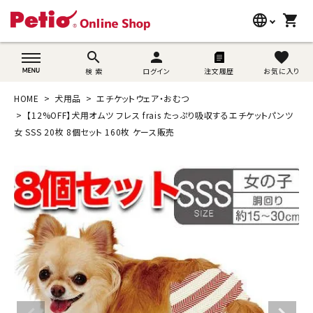
language
shopping_cart
search
wovn-lang-name
search
person
favorite
検 索
ログイン
注文履歴
お気に入り
犬用品
HOME
犬用品
エチケットウェア・おむつ
猫用品
【12%OFF】犬用オムツ フレス frais たっぷり吸収するエチケットパンツ
女 SSS 20枚 8個セット 160枚 ケース販売
うさぎ用品
ブランド別に探す
目的別に探す
SNS
ご利用案内