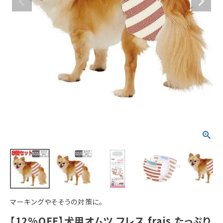
ACCOUNT MENU
ようこそ ゲスト 様
meeting_room
person
ログイン
新規会員登録
マーキングやそそうの対策に。
【12%OFF】犬用オムツ フレス frais たっぷり