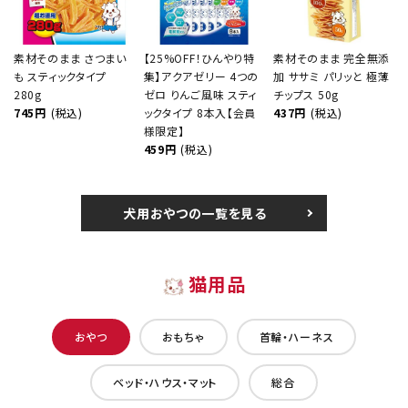
素材そのまま さつまい
【25%OFF！ひんやり特
素材そのまま 完全無添
も スティックタイプ
集】アクアゼリー 4つの
加 ササミ パリッと 極薄
280g
ゼロ りんご風味 スティ
チップス 50g
745円
(税込)
ックタイプ 8本入【会員
437円
(税込)
様限定】
459円
(税込)
犬用おやつの一覧を見る
猫用品
おやつ
おもちゃ
首輪・ハーネス
ベッド・ハウス・マット
総合