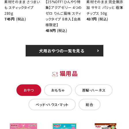
素材そのまま さつまい
【25%OFF！ひんやり特
素材そのまま 完全無添
も スティックタイプ
集】アクアゼリー 4つの
加 ササミ パリッと 極薄
280g
ゼロ りんご風味 スティ
チップス 50g
745円
(税込)
ックタイプ 8本入【会員
437円
(税込)
様限定】
459円
(税込)
犬用おやつの一覧を見る
猫用品
おやつ
おもちゃ
首輪・ハーネス
ベッド・ハウス・マット
総合