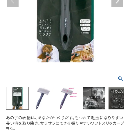
ACCOUNT MENU
ようこそ ゲスト 様
meeting_room
person
ログイン
新規会員登録
あの子の表情は、あなたがつくりだす。もつれて毛玉になりやすい
長い毛を取り除き、サラサラにできる握りやすいソフトスリッカーブ
ラシ。