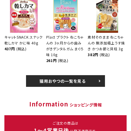
キャットSNACK スナック
Plact プラクト ねこちゃ
素材そのまま ねこちゃ
乾しカマ かに味 40g
んの 3ヶ月からの歯み
んの 無添加極上うす焼
437円
(税込)
がきデンタルガム まぐろ
き かつお節と貝柱 3g
味 10g
382円
(税込)
261円
(税込)
猫用おやつの一覧を見る
Information
ショッピング情報
ご注文の商品は
1～４営業日後
に発送予定です。