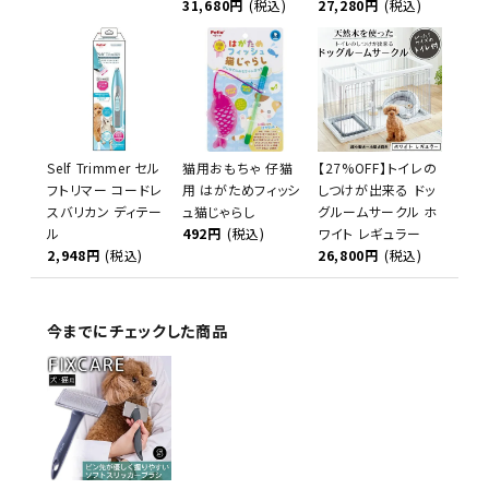
31,680円
(税込)
27,280円
(税込)
Self Trimmer セル
猫用おもちゃ 仔猫
【27%OFF】トイレの
フトリマー コードレ
用 はがためフィッシ
しつけが出来る ドッ
スバリカン ディテー
ュ猫じゃらし
グルームサークル ホ
ル
492円
(税込)
ワイト レギュラー
2,948円
(税込)
26,800円
(税込)
今までにチェックした商品