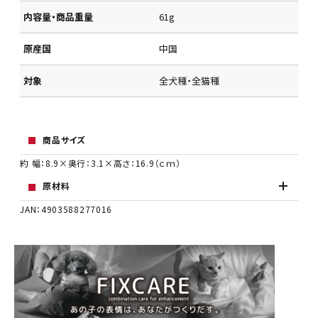
内容量・商品重量
61g
原産国
中国
対象
全犬種・全猫種
商品サイズ
約 幅：8.9×奥行：3.1×高さ：16.9（ｃｍ）
原材料
JAN：4903588277016