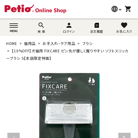
language
shopping_cart
search
wovn-lang-name
search
person
favorite
検 索
ログイン
注文履歴
お気に入り
犬用品
HOME
猫用品
お手入れ・ケア用品
ブラシ
猫用品
【10%OFF】犬猫用 FIXCARE ピン先が優しく握りやすい ソフトスリッカ
ーブラシ S【本店限定特価】
うさぎ用品
ブランド別に探す
目的別に探す
SNS
ご利用案内