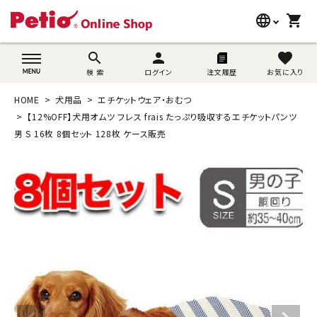
language
shopping_cart
search
wovn-lang-name
search
person
favorite
検 索
ログイン
注文履歴
お気に入り
犬用品
HOME
犬用品
エチケットウェア・おむつ
猫用品
【12%OFF】犬用オムツ フレス frais たっぷり吸収するエチケットパンツ
男 S 16枚 8個セット 128枚 ケース販売
うさぎ用品
ブランド別に探す
目的別に探す
SNS
ご利用案内