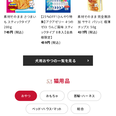
素材そのまま さつまい
【25%OFF！ひんやり特
素材そのまま 完全無添
も スティックタイプ
集】アクアゼリー 4つの
加 ササミ パリッと 極薄
280g
ゼロ りんご風味 スティ
チップス 50g
745円
(税込)
ックタイプ 8本入【会員
437円
(税込)
様限定】
459円
(税込)
犬用おやつの一覧を見る
猫用品
おやつ
おもちゃ
首輪・ハーネス
ベッド・ハウス・マット
総合