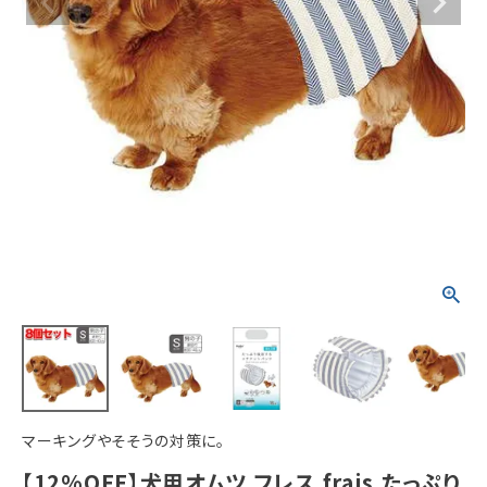
ACCOUNT MENU
ようこそ ゲスト 様
meeting_room
person
ログイン
新規会員登録
マーキングやそそうの対策に。
【12%OFF】犬用オムツ フレス frais たっぷり