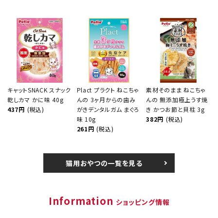
キャットSNACK スナック
Plact プラクト ねこちゃ
素材そのまま ねこちゃ
乾しカマ かに味 40g
んの 3ヶ月からの歯み
んの 無添加極上うす焼
437円
(税込)
がきデンタルガム まぐろ
き かつお節と貝柱 3g
味 10g
382円
(税込)
261円
(税込)
猫用おやつの一覧を見る
Information
ショッピング情報