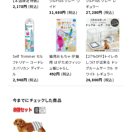
【本店限定特価】
クルPlus グレー ワ
クルPlus グレー レ
2,178円
(税込)
イド
ギュラー
31,680円
(税込)
27,280円
(税込)
Self Trimmer セル
猫用おもちゃ 仔猫
【27%OFF】トイレの
フトリマー コードレ
用 はがためフィッシ
しつけが出来る ドッ
スバリカン ディテー
ュ猫じゃらし
グルームサークル ホ
ル
492円
(税込)
ワイト レギュラー
2,948円
(税込)
26,800円
(税込)
今までにチェックした商品