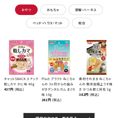
おやつ
おもちゃ
首輪・ハーネス
ベッド・ハウス・マット
総合
キャットSNACK スナック
Plact プラクト ねこちゃ
素材そのまま ねこちゃ
乾しカマ かに味 40g
んの 3ヶ月からの歯み
んの 無添加極上うす焼
437円
(税込)
がきデンタルガム まぐろ
き かつお節と貝柱 3g
味 10g
382円
(税込)
261円
(税込)