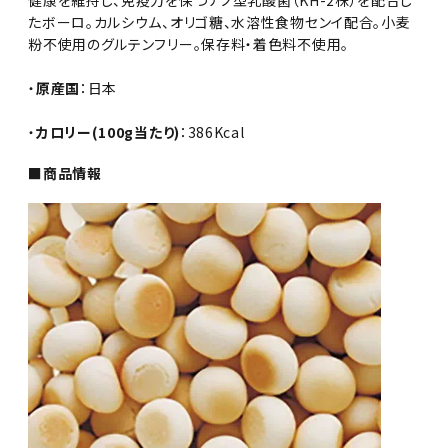
健康を維持し、免疫力を保つナノ型乳酸菌（KH-2株）を配合し
たボーロ。カルシウム、オリゴ糖、水溶性食物センイ配合。小麦
粉不使用のグルテンフリー。保存料・着色料不使用。
・
原産国
：日本
・
カロリー(100g当たり)
：386Kcal
■商品情報