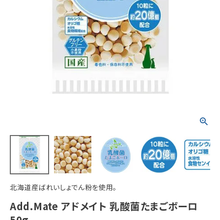
ACCOUNT MENU
ようこそ ゲスト 様
meeting_room
person
ログイン
新規会員登録
北海道産ばれいしょでん粉を使用。
Add.Mate アドメイト 乳酸菌たまごボーロ
50g