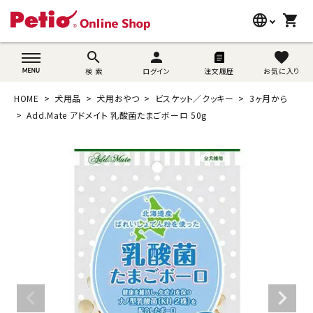
language
shopping_cart
search
wovn-lang-name
search
person
favorite
検 索
ログイン
注文履歴
お気に入り
犬用品
HOME
犬用品
犬用おやつ
ビスケット／クッキー
3ヶ月から
猫用品
Add.Mate アドメイト 乳酸菌たまごボーロ 50g
うさぎ用品
ブランド別に探す
目的別に探す
SNS
ご利用案内