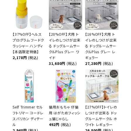
【37%OFF】ヘルス
【20%OFF】犬用 ト
【16%OFF】犬用 ト
プログラム フードク
イレのしつけが出来
イレのしつけが出来
ラッシャー ハンディ
る ドッグルームサー
る ドッグルームサー
【本店限定特価】
クルPlus グレー ワ
クルPlus グレー レ
2,178円
(税込)
イド
ギュラー
31,680円
(税込)
27,280円
(税込)
Self Trimmer セル
猫用おもちゃ 仔猫
【27%OFF】トイレの
フトリマー コードレ
用 はがためフィッシ
しつけが出来る ドッ
スバリカン ディテー
ュ猫じゃらし
グルームサークル ホ
ル
492円
(税込)
ワイト レギュラー
2,948円
(税込)
26,800円
(税込)