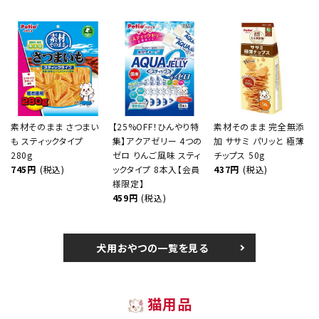
素材そのまま さつまい
【25%OFF！ひんやり特
素材そのまま 完全無添
も スティックタイプ
集】アクアゼリー 4つの
加 ササミ パリッと 極薄
280g
ゼロ りんご風味 スティ
チップス 50g
745円
(税込)
ックタイプ 8本入【会員
437円
(税込)
様限定】
459円
(税込)
犬用おやつの一覧を見る
猫用品