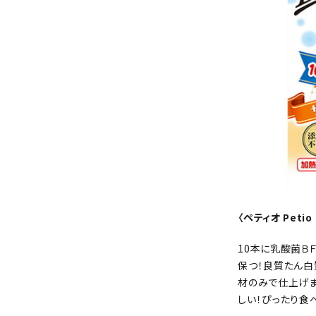
〈ペティオ Peti
10本に乳酸菌Ｂ
保つ！良質たん白
材のみで仕上げ
しい！ぴったり食