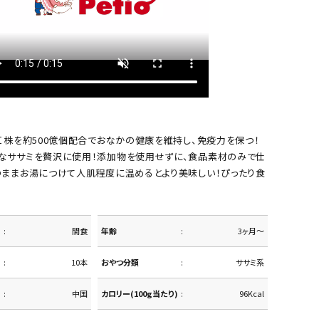
Ｉ株を約500億個配合でおなかの健康を維持し、免疫力を保つ！
なササミを贅沢に使用！添加物を使用せずに、食品素材のみで仕
のままお湯につけて人肌程度に温めるとより美味しい！ぴったり食
間食
年齢
3ヶ月～
10本
おやつ分類
ササミ系
中国
カロリー(100g当たり)
96Kcal