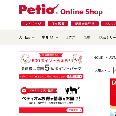
マイページ
注文履歴
新規会員登録
メルマ
犬用品
猫用品
うさぎ
昆虫
商品シリ
ドッグフード
ごはん・おやつ
プラクト
夜のお散歩特集
ショッピングガイド
おや
お手
素材
無添
会員
HOME
犬用
国産フード&おやつ特集
穀物不使
犬用おやつ
ペットシーツ
ベッド・ハウス・マット
返品・交換について
ベッ
サー
オン
おもちゃ
食器・給水器
食器
防虫
じゃらして遊ぶ
引っ張っ
首輪・ハーネス・リード
替え・交換パーツ
しつ
アパレル
またたび