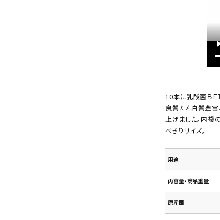
10本に乳酸菌ＢＦ
良質たん白質豊富
上げました。内袋
べきりサイズ。
用途
内容量・商品重量
原産国