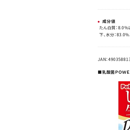
成分値
たん白質：8.0％
下、水分：83.0
JAN：49035881
■乳酸菌ＰＯＷＥ