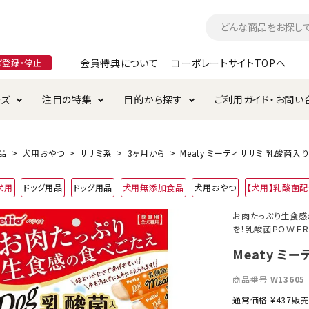
会員特典について
コーポレートサイトTOPへ
ガ登録・停止
ーズ
注目の特集
目的から探す
ご利用ガイド・お問い
つ
入れ・ケア用品
そのまま
加特集
特典について
お手入れ・ケア用品
トイレタリー・消臭剤
極上
けりぐるみ特集
ご注文方法について
品
犬用おやつ
ササミ系
3ヶ月から
Meaty ミーティ ササミ 乳酸菌入り
用のグレインフリー
犬用
ドッグ用品
ドッグ用品
犬用無添加食品
犬用おやつ
【犬用】乳酸菌
ド・ハウス・マット
クル・ケージ・タワー
ラインショップ利用規約
サークル・ケージ
キャリーバッグ
お肉たっぷり生食感
を！乳酸菌ＰＯＷＥＲ
・給水器
用品
防虫用品
服・ウェア
て遊ぶ
投げて遊ぶ
Meaty ミ
け用品
替え・交換パーツ
商品番号
W13605
通常価格
¥
437
販
・元気草
夜のお散歩