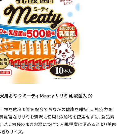
o 犬用おやつ ミーティ Ｍeaty ササミ 乳酸菌入り〉
ＦＩ株を約500億個配合でおなかの健康を維持し、免疫力を
質豊富なササミを贅沢に使用！添加物を使用せずに、食品素
ました。内袋のままお湯につけて人肌程度に温めるとより美味
べきりサイズ。