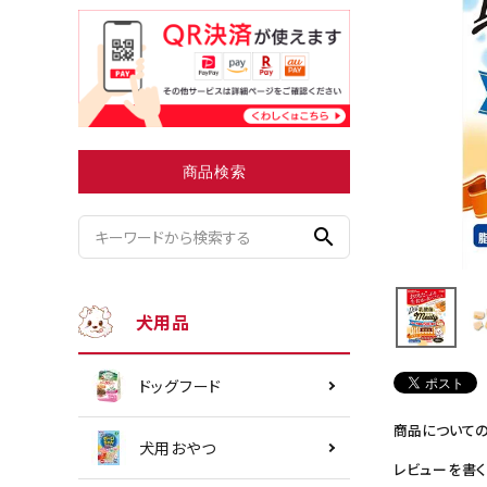
小型犬にオススメ
ダイエッ
商品検索
search
犬用品
ドッグフード
商品について
犬用おやつ
レビューを書く