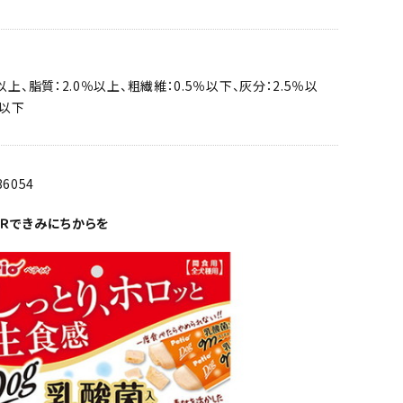
以上、脂質：2.0％以上、粗繊維：0.5％以下、灰分：2.5％以
％以下
36054
Ｒできみにちからを