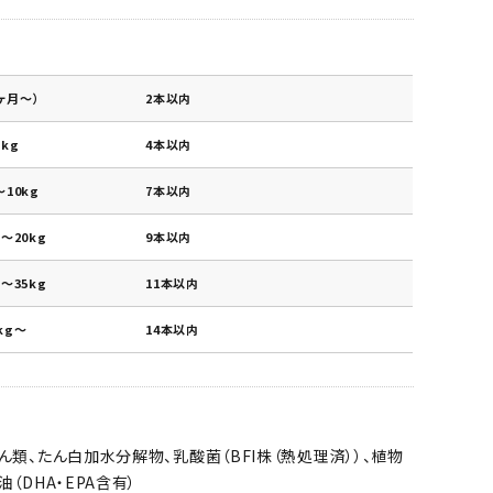
ヶ月～）
2本以内
kg
4本以内
10kg
7本以内
～20kg
9本以内
～35kg
11本以内
kg～
14本以内
ん類、たん白加水分解物、乳酸菌（BFI株（熱処理済））、植物
（DHA・EPA含有）