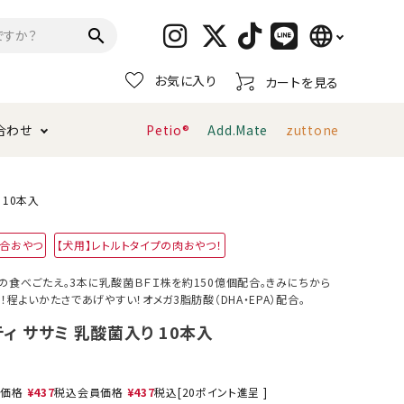
language
search
お気に入り
カートを見る
日本語
合わせ
Petio®
Add.Mate
zuttone
English
简体中文
トイレタリー・消臭剤
猫砂
ペティオ公式アプリ
お支払い方法・配送について
 10本入
配合おやつ
【犬用】レトルトタイプの肉おやつ！
キャリーバッグ
おもちゃ
の食べごたえ。3本に乳酸菌ＢＦＩ株を約150億個配合。きみにちから
！程よいかたさであげやすい！オメガ3脂肪酸（DHA・EPA）配合。
服・ウェア
首輪・ハーネス
デンタルおもちゃ
ーティ ササミ 乳酸菌入り 10本入
売価格
¥
437
税込
会員価格
¥
437
税込
[
20
ポイント進呈 ]