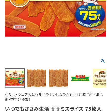
ACCOUNT MENU
ようこそ ゲスト 様
meeting_room
person
ログイン
新規会員登録
小型犬・シニア犬にも食べやすいしなやか仕上げ！着色料・発色
剤・香料無添加！
いつでもささみ生活 ササミスライス 75枚入