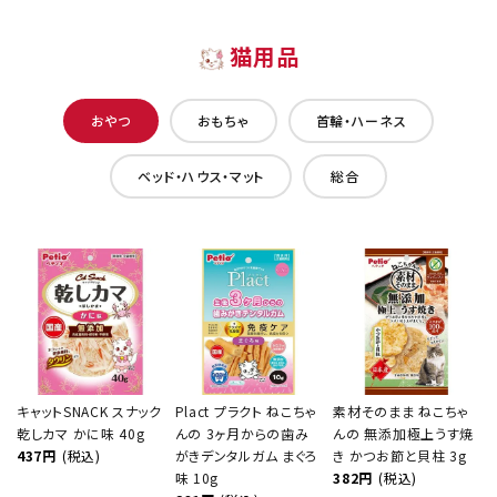
猫用品
おやつ
おもちゃ
首輪・ハーネス
ベッド・ハウス・マット
総合
キャットSNACK スナック
Plact プラクト ねこちゃ
素材そのまま ねこちゃ
乾しカマ かに味 40g
んの 3ヶ月からの歯み
んの 無添加極上うす焼
437円
(税込)
がきデンタルガム まぐろ
き かつお節と貝柱 3g
味 10g
382円
(税込)