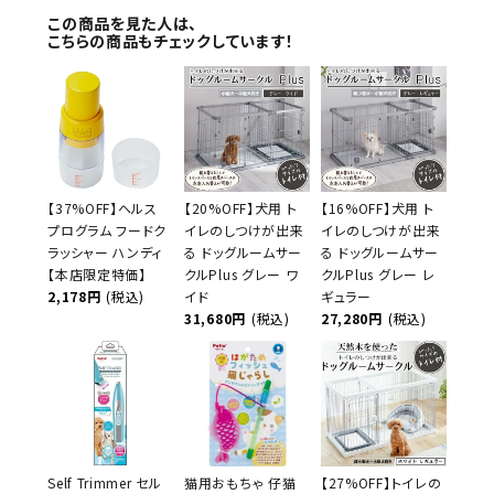
この商品を見た人は、
こちらの商品もチェックしています！
【37%OFF】ヘルス
【20%OFF】犬用 ト
【16%OFF】犬用 ト
プログラム フードク
イレのしつけが出来
イレのしつけが出来
ラッシャー ハンディ
る ドッグルームサー
る ドッグルームサー
【本店限定特価】
クルPlus グレー ワ
クルPlus グレー レ
2,178円
(税込)
イド
ギュラー
31,680円
(税込)
27,280円
(税込)
Self Trimmer セル
猫用おもちゃ 仔猫
【27%OFF】トイレの