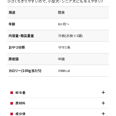
小さくちぎりやすいので、小型犬・シニア犬にも与えやすい！
用途
間食
年齢
6ヶ月～
内容量・商品重量
75枚(25枚×3袋)
おやつ分類
ササミ系
原産国
中国
カロリー(100g当たり)
346Kcal
給与量
原材料
成分値