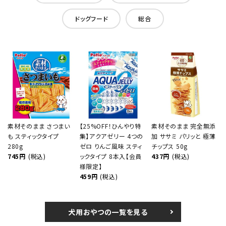
ドッグフード
総合
素材そのまま さつまい
【25%OFF！ひんやり特
素材そのまま 完全無添
も スティックタイプ
集】アクアゼリー 4つの
加 ササミ パリッと 極薄
280g
ゼロ りんご風味 スティ
チップス 50g
745円
(税込)
ックタイプ 8本入【会員
437円
(税込)
様限定】
459円
(税込)
犬用おやつの一覧を見る