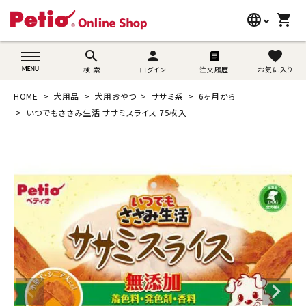
language
shopping_cart
search
wovn-lang-name
search
person
favorite
検 索
ログイン
注文履歴
お気に入り
犬用品
HOME
犬用品
犬用おやつ
ササミ系
6ヶ月から
猫用品
いつでもささみ生活 ササミスライス 75枚入
うさぎ用品
ブランド別に探す
目的別に探す
SNS
ご利用案内