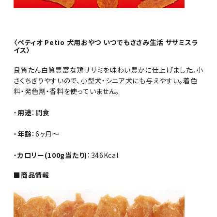
〈ペティオ Petio 犬用おやつ いつでもささみ生活 ササミスラ
イス〉
良質たん白質豊富な鶏ササミを味わい豊かに仕上げました。小
さくちぎりやすいので、小型犬・シニア犬にも与えやすい。着色
料・発色剤・香料を使っていません。
・
用途
：間食
・
年齢
：6ヶ月～
・
カロリー(100g当たり)
：346Kcal
■商品情報