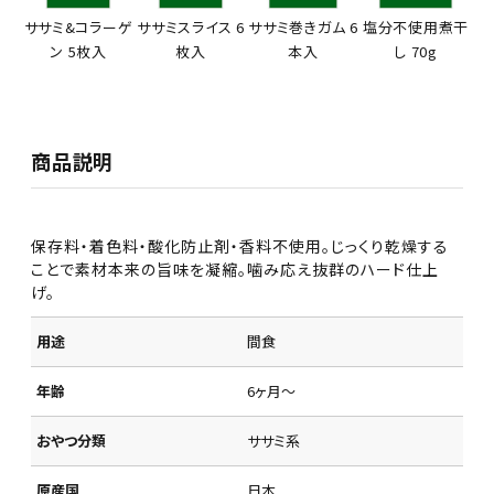
ササミ&コラーゲ
ササミスライス 6
ササミ巻きガム 6
塩分不使用煮干
ン 5枚入
枚入
本入
し 70g
商品説明
保存料・着色料・酸化防止剤・香料不使用。じっくり乾燥する
ことで素材本来の旨味を凝縮。噛み応え抜群のハード仕上
げ。
用途
間食
年齢
6ヶ月～
おやつ分類
ササミ系
原産国
日本