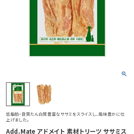
ACCOUNT MENU
ようこそ ゲスト 様
meeting_room
person
ログイン
新規会員登録
低脂肪・良質たん白質豊富なササミをスライスし、風味豊かに仕
上げました。
Add.Mate アドメイト 素材トリーツ ササミス