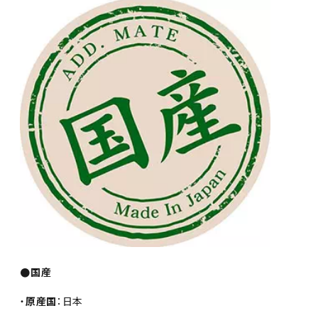
●国産
・
原産国
：日本