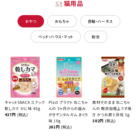
猫用品
おやつ
おもちゃ
首輪・ハーネス
ベッド・ハウス・マット
総合
キャットSNACK スナック
Plact プラクト ねこちゃ
素材そのまま ねこちゃ
乾しカマ かに味 40g
んの 3ヶ月からの歯み
んの 無添加極上うす焼
437円
(税込)
がきデンタルガム まぐろ
き かつお節と貝柱 3g
味 10g
382円
(税込)
261円
(税込)