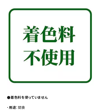
●着色料を使っていません
・
用途
：間食