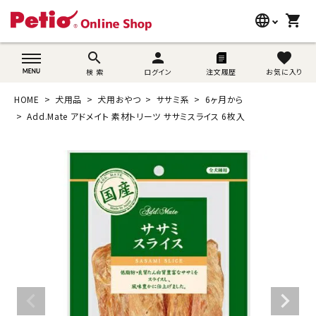
language
shopping_cart
search
wovn-lang-name
search
person
favorite
検 索
ログイン
注文履歴
お気に入り
犬用品
HOME
犬用品
犬用おやつ
ササミ系
6ヶ月から
猫用品
Add.Mate アドメイト 素材トリーツ ササミスライス 6枚入
うさぎ用品
ブランド別に探す
目的別に探す
SNS
ご利用案内