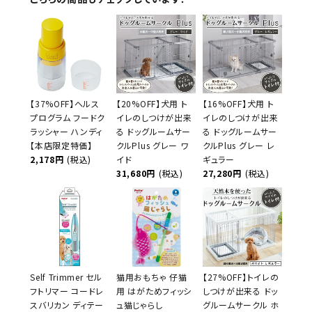
【37%OFF】ヘルス
【20%OFF】犬用 ト
【16%OFF】犬用 ト
プログラム フードク
イレのしつけが出来
イレのしつけが出来
ラッシャー ハンディ
る ドッグルームサー
る ドッグルームサー
【本店限定特価】
クルPlus グレー ワ
クルPlus グレー レ
2,178円
(税込)
イド
ギュラー
31,680円
(税込)
27,280円
(税込)
Self Trimmer セル
猫用おもちゃ 仔猫
【27%OFF】トイレの
フトリマー コードレ
用 はがためフィッシ
しつけが出来る ドッ
スバリカン ディテー
ュ猫じゃらし
グルームサークル ホ