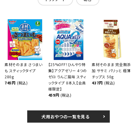
素材そのまま さつまい
【25%OFF！ひんやり特
素材そのまま 完全無添
も スティックタイプ
集】アクアゼリー 4つの
加 ササミ パリッと 極薄
280g
ゼロ りんご風味 スティ
チップス 50g
745円
(税込)
ックタイプ 8本入【会員
437円
(税込)
様限定】
459円
(税込)
犬用おやつの一覧を見る