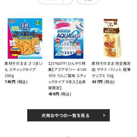
素材そのまま さつまい
【25%OFF！ひんやり特
素材そのまま 完全無添
も スティックタイプ
集】アクアゼリー 4つの
加 ササミ パリッと 極薄
280g
ゼロ りんご風味 スティ
チップス 50g
745円
(税込)
ックタイプ 8本入【会員
437円
(税込)
様限定】
459円
(税込)
犬用おやつの一覧を見る