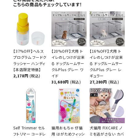
こちらの商品もチェックしています！
【37%OFF】ヘルス
【20%OFF】犬用 ト
【16%OFF】犬用 ト
プログラム フードク
イレのしつけが出来
イレのしつけが出来
ラッシャー ハンディ
る ドッグルームサー
る ドッグルームサー
【本店限定特価】
クルPlus グレー ワ
クルPlus グレー レ
2,178円
(税込)
イド
ギュラー
31,680円
(税込)
27,280円
(税込)
Self Trimmer セル
猫用おもちゃ 仔猫
犬猫用 FIXCARE ノ
フトリマー コードレ
用 はがためフィッシ
ミを逃がさない カバ