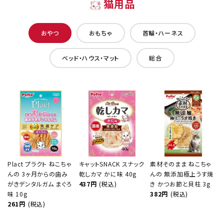
猫用品
おやつ
おもちゃ
首輪・ハーネス
ベッド・ハウス・マット
総合
Plact プラクト ねこちゃ
キャットSNACK スナック
素材そのまま ねこちゃ
んの 3ヶ月からの歯み
乾しカマ かに味 40g
んの 無添加極上うす焼
がきデンタルガム まぐろ
437円
(税込)
き かつお節と貝柱 3g
味 10g
382円
(税込)
261円
(税込)