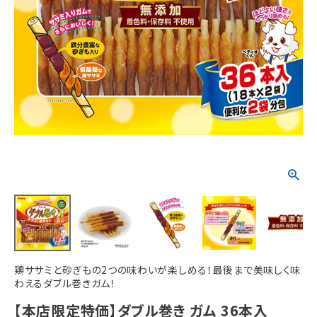
ACCOUNT MENU
ようこそ ゲスト 様
meeting_room
person
ログイン
新規会員登録
鶏ササミと砂ぎもの2つの味わいが楽しめる！最後まで美味しく味
わえるダブル巻きガム！
【本店限定特価】ダブル巻き ガム 36本入