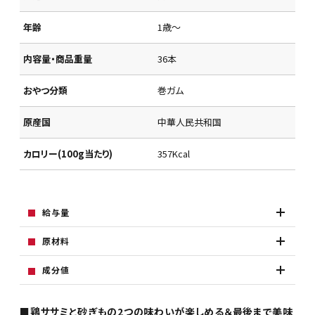
年齢
1歳～
内容量・商品重量
36本
おやつ分類
巻ガム
原産国
中華人民共和国
カロリー(100g当たり)
357Kcal
給与量
原材料
成分値
■鶏ササミと砂ぎもの2つの味わいが楽しめる＆最後まで美味