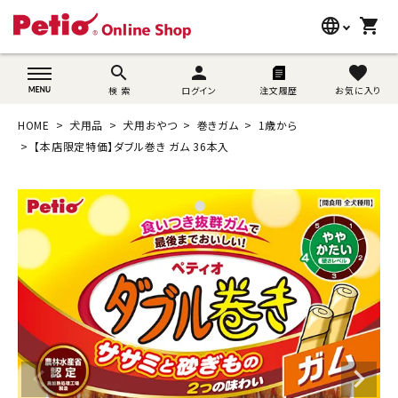
language
shopping_cart
search
wovn-lang-name
search
person
favorite
検 索
ログイン
注文履歴
お気に入り
犬用品
HOME
犬用品
犬用おやつ
巻きガム
1歳から
猫用品
【本店限定特価】ダブル巻き ガム 36本入
うさぎ用品
ブランド別に探す
目的別に探す
SNS
ご利用案内