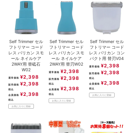
ACCOUNT MENU
ようこそ ゲスト 様
meeting_room
person
ログイン
新規会員登録
Self Trimmer セル
Self Trimmer セル
Self Trimmer セル
フトリマー コード
フトリマー コード
フトリマー コード
レス バリカン スモ
レス バリカン スモ
レス バリカン コン
ール ネイルケア
ール ネイルケア
パクト用 替刃V04
2WAY用 替砥石
2WAY用 替刃W02
¥
2,398
通常価格
W02
¥
2,398
¥
2,398
通常価格
販売価格
¥
2,398
¥
2,398
通常価格
税込
販売価格
¥
2,398
¥
2,398
税込
会員価格
販売価格
¥
2,398
税込
税込
会員価格
¥
2,398
税込
会員価格
お気に入りに登録
税込
お気に入りに登録
お気に入りに登録