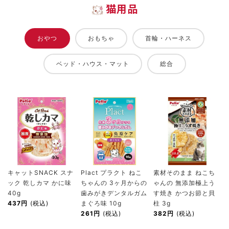
猫用品
おやつ
おもちゃ
首輪・ハーネス
ベッド・ハウス・マット
総合
キャットSNACK スナ
Plact プラクト ねこ
素材そのまま ねこち
ック 乾しカマ かに味
ちゃんの 3ヶ月からの
ゃんの 無添加極上う
40g
歯みがきデンタルガム
す焼き かつお節と貝
437円
(税込)
まぐろ味 10g
柱 3g
261円
(税込)
382円
(税込)