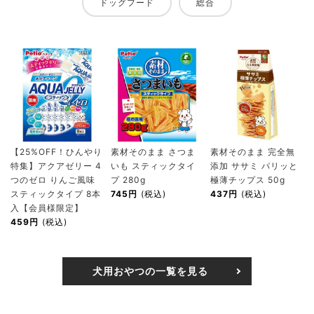
ドッグフード
総合
【25%OFF！ひんやり
素材そのまま さつま
素材そのまま 完全無
特集】アクアゼリー 4
いも スティックタイ
添加 ササミ パリッと
つのゼロ りんご風味
プ 280g
極薄チップス 50g
スティックタイプ 8本
745円
(税込)
437円
(税込)
入【会員様限定】
459円
(税込)
犬用おやつの一覧を見る