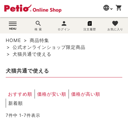
language
shopping_cart
search
search
person
favorite
wovn-lang-name
犬用品
検 索
ログイン
注文履歴
お気に入り
HOME
商品特集
猫用品
公式オンラインショップ限定商品
犬猫共通で使える
うさぎ用品
犬猫共通で使える
ブランド別に探す
目的別に探す
おすすめ順
価格が安い順
価格が高い順
SNS
新着順
7
件中
1
-
7
件表示
ご利用案内