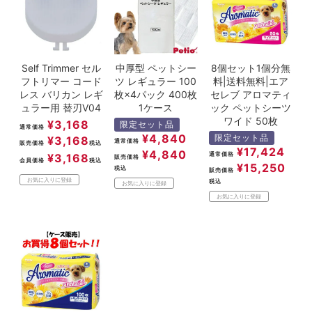
Self Trimmer セル
中厚型 ペットシー
8個セット1個分無
フトリマー コード
ツ レギュラー 100
料|送料無料|エア
レス バリカン レギ
枚×4パック 400枚
セレブ アロマティ
ュラー用 替刃V04
1ケース
ック ペットシーツ
ワイド 50枚
¥
3,168
限定セット品
通常価格
¥
4,840
限定セット品
¥
3,168
通常価格
販売価格
税込
¥
17,424
¥
4,840
通常価格
¥
3,168
販売価格
会員価格
税込
¥
15,250
税込
販売価格
お気に入りに登録
税込
お気に入りに登録
お気に入りに登録