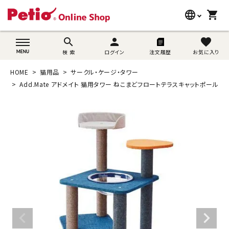
language
shopping_cart
search
wovn-lang-name
search
person
favorite
検 索
ログイン
注文履歴
お気に入り
犬用品
HOME
猫用品
サークル・ケージ・タワー
猫用品
Add.Mate アドメイト 猫用タワー ねこまどフロートテラスキャットポール
うさぎ用品
ブランド別に探す
目的別に探す
SNS
ご利用案内