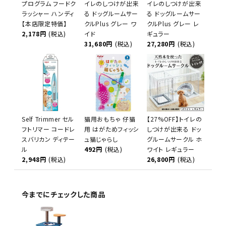
プログラム フードク
イレのしつけが出来
イレのしつけが出来
ラッシャー ハンディ
る ドッグルームサー
る ドッグルームサー
【本店限定特価】
クルPlus グレー ワ
クルPlus グレー レ
2,178円
(税込)
イド
ギュラー
31,680円
(税込)
27,280円
(税込)
Self Trimmer セル
猫用おもちゃ 仔猫
【27%OFF】トイレの
フトリマー コードレ
用 はがためフィッシ
しつけが出来る ドッ
スバリカン ディテー
ュ猫じゃらし
グルームサークル ホ
ル
492円
(税込)
ワイト レギュラー
2,948円
(税込)
26,800円
(税込)
今までにチェックした商品