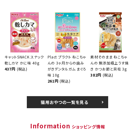
キャットSNACK スナック
Plact プラクト ねこちゃ
素材そのまま ねこちゃ
乾しカマ かに味 40g
んの 3ヶ月からの歯み
んの 無添加極上うす焼
437円
(税込)
がきデンタルガム まぐろ
き かつお節と貝柱 3g
味 10g
382円
(税込)
261円
(税込)
猫用おやつの一覧を見る
Information
ショッピング情報