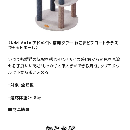
〈Add.Mate アドメイト 猫用タワー ねこまどフロートテラス
キャットポール〉
いつでも愛猫の気配を感じられるサイズ感！窓から景色を見渡
せる丁度いい高さ！しっかりと爪とぎができる麻柱。クリアボウ
ルで下から覗き込める。
・
対象
：全猫種
・
適応体重
：～8kg
■商品情報