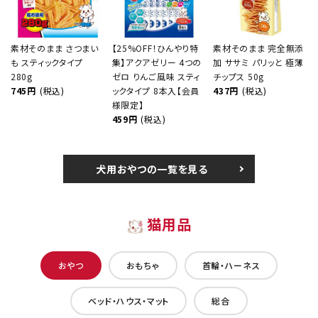
素材そのまま さつまい
【25%OFF！ひんやり特
素材そのまま 完全無添
も スティックタイプ
集】アクアゼリー 4つの
加 ササミ パリッと 極薄
280g
ゼロ りんご風味 スティ
チップス 50g
745円
(税込)
ックタイプ 8本入【会員
437円
(税込)
様限定】
459円
(税込)
犬用おやつの一覧を見る
猫用品
おやつ
おもちゃ
首輪・ハーネス
ベッド・ハウス・マット
総合