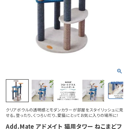
ACCOUNT MENU
ようこそ ゲスト 様
meeting_room
person
ログイン
新規会員登録
クリアボウルの透明感とモダンカラーが部屋をスタイリッシュに見
せる。登ったり、くつろいだり、愛猫にとってお気に入りの場所に！
Add.Mate アドメイト 猫用タワー ねこまどフ