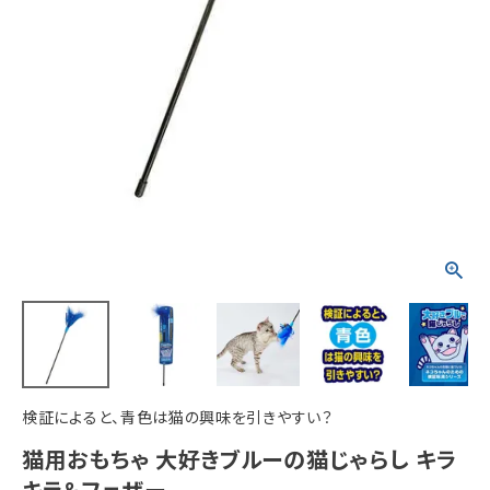
ACCOUNT MENU
ようこそ ゲスト 様
meeting_room
person
ログイン
新規会員登録
検証によると、青色は猫の興味を引きやすい？
猫用おもちゃ 大好きブルーの猫じゃらし キラ
キラ＆フェザー