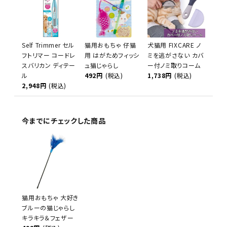
Self Trimmer セル
猫用おもちゃ 仔猫
犬猫用 FIXCARE ノ
フトリマー コードレ
用 はがためフィッシ
ミを逃がさない カバ
スバリカン ディテー
ュ猫じゃらし
ー付ノミ取りコーム
ル
492円
(税込)
1,738円
(税込)
2,948円
(税込)
今までにチェックした商品
猫用おもちゃ 大好き
ブルーの猫じゃらし
キラキラ＆フェザー