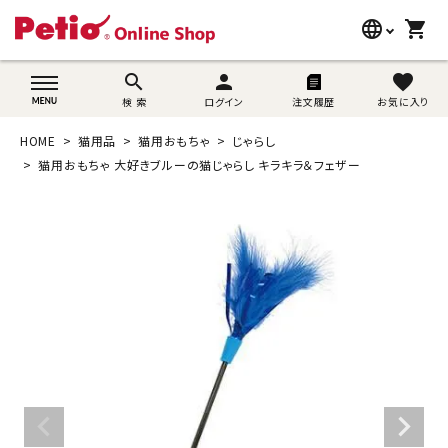
language
shopping_cart
search
wovn-lang-name
search
person
favorite
検 索
ログイン
注文履歴
お気に入り
犬用品
HOME
猫用品
猫用おもちゃ
じゃらし
猫用品
猫用おもちゃ 大好きブルーの猫じゃらし キラキラ＆フェザー
うさぎ用品
ブランド別に探す
目的別に探す
SNS
ご利用案内