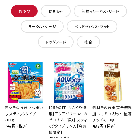
おやつ
おもちゃ
首輪・ハーネス・リード
サークル・ケージ
ベッド・ハウス・マット
ドッグフード
総合
素材そのまま さつまい
【25%OFF！ひんやり特
素材そのまま 完全無添
も スティックタイプ
集】アクアゼリー 4つの
加 ササミ パリッと 極薄
280g
ゼロ りんご風味 スティ
チップス 50g
745円
(税込)
ックタイプ 8本入【会員
437円
(税込)
様限定】