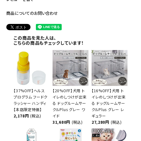
商品についてのお問い合わせ
この商品を見た人は、
こちらの商品もチェックしています！
【37%OFF】ヘルス
【20%OFF】犬用 ト
【16%OFF】犬用 ト
プログラム フードク
イレのしつけが出来
イレのしつけが出来
ラッシャー ハンディ
る ドッグルームサー
る ドッグルームサー
【本店限定特価】
クルPlus グレー ワ
クルPlus グレー レ
2,178円
(税込)
イド
ギュラー
31,680円
(税込)
27,280円
(税込)