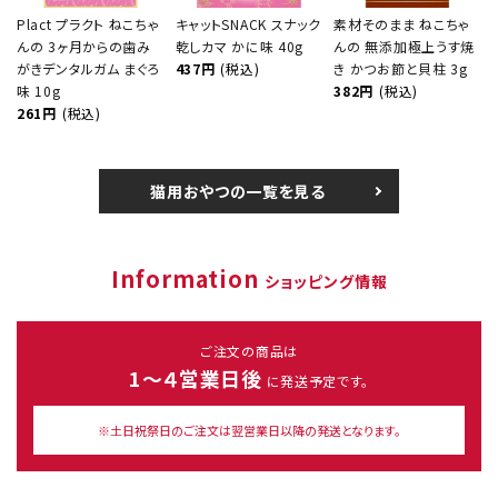
Plact プラクト ねこちゃ
キャットSNACK スナック
素材そのまま ねこちゃ
んの 3ヶ月からの歯み
乾しカマ かに味 40g
んの 無添加極上うす焼
がきデンタルガム まぐろ
437円
(税込)
き かつお節と貝柱 3g
味 10g
382円
(税込)
261円
(税込)
猫用おやつの一覧を見る
Information
ショッピング情報
ご注文の商品は
1～４営業日後
に発送予定です。
※土日祝祭日のご注文は翌営業日以降の発送となります。