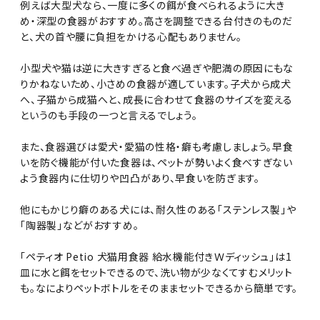
例えば大型犬なら、一度に多くの餌が食べられるように大き
め・深型の食器がおすすめ。高さを調整できる台付きのものだ
と、犬の首や腰に負担をかける心配もありません。
小型犬や猫は逆に大きすぎると食べ過ぎや肥満の原因にもな
りかねないため、小さめの食器が適しています。子犬から成犬
へ、子猫から成猫へと、成長に合わせて食器のサイズを変える
というのも手段の一つと言えるでしょう。
また、食器選びは愛犬・愛猫の性格・癖も考慮しましょう。早食
いを防ぐ機能が付いた食器は、ペットが勢いよく食べすぎない
よう食器内に仕切りや凹凸があり、早食いを防ぎます。
他にもかじり癖のある犬には、耐久性のある「ステンレス製」や
「陶器製」などがおすすめ。
「ペティオ Petio 犬猫用食器 給水機能付きＷディッシュ」は1
皿に水と餌をセットできるので、洗い物が少なくてすむメリット
も。なによりペットボトルをそのままセットできるから簡単です。