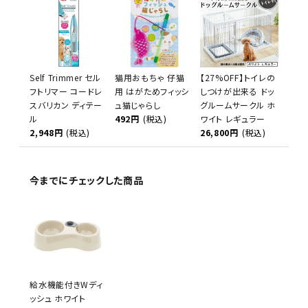
Self Trimmer セル
猫用おもちゃ 仔猫
【27%OFF】トイレの
フトリマー コードレ
用 はがためフィッシ
しつけが出来る ドッ
スバリカン ディテー
ュ猫じゃらし
グルームサークル ホ
ル
492円
(税込)
ワイト レギュラー
2,948円
(税込)
26,800円
(税込)
今までにチェックした商品
給水機能付きWディ
ッシュ ホワイト