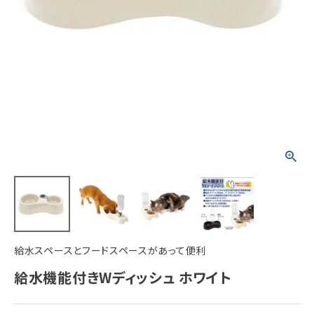
ACCOUNT MENU
ようこそ ゲスト 様
meeting_room
person
ログイン
新規会員登録
給水スペースとフードスペースがあって便利
給水機能付きWディッシュ ホワイト