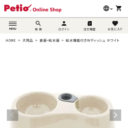
language
shopping_cart
search
wovn-lang-name
search
person
favorite
検 索
ログイン
注文履歴
お気に入り
犬用品
HOME
犬用品
食器・給水器
給水機能付きWディッシュ ホワイト
猫用品
うさぎ用品
ブランド別に探す
目的別に探す
SNS
ご利用案内