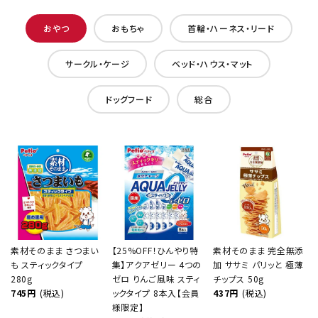
おやつ
おもちゃ
首輪・ハーネス・リード
サークル・ケージ
ベッド・ハウス・マット
ドッグフード
総合
素材そのまま さつまい
【25%OFF！ひんやり特
素材そのまま 完全無添
も スティックタイプ
集】アクアゼリー 4つの
加 ササミ パリッと 極薄
280g
ゼロ りんご風味 スティ
チップス 50g
745円
(税込)
ックタイプ 8本入【会員
437円
(税込)
様限定】