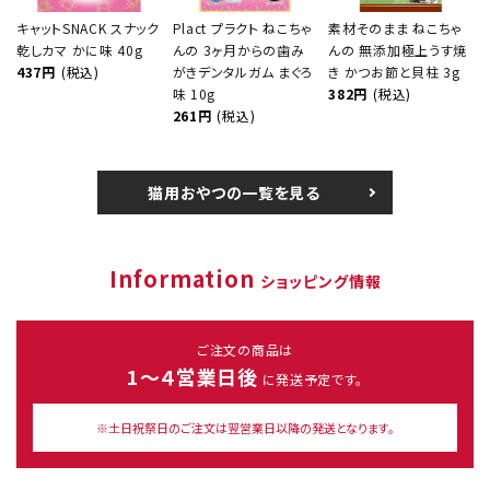
キャットSNACK スナック
Plact プラクト ねこちゃ
素材そのまま ねこちゃ
乾しカマ かに味 40g
んの 3ヶ月からの歯み
んの 無添加極上うす焼
437円
(税込)
がきデンタルガム まぐろ
き かつお節と貝柱 3g
味 10g
382円
(税込)
261円
(税込)
猫用おやつの一覧を見る
Information
ショッピング情報
ご注文の商品は
1～４営業日後
に発送予定です。
※土日祝祭日のご注文は翌営業日以降の発送となります。