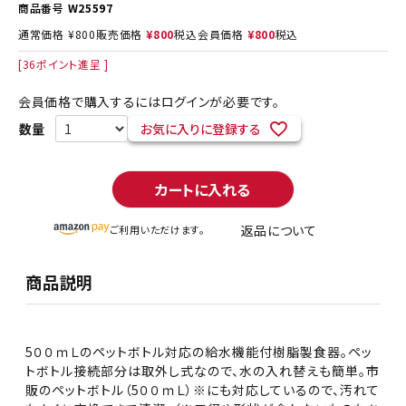
商品番号
W25597
通常価格
¥
800
販売価格
¥
800
税込
会員価格
¥
800
税込
[
36
ポイント進呈 ]
会員価格で購入するにはログインが必要です。
お気に入りに登録する
カートに入れる
返品について
ご利用いただけます。
商品説明
5００ｍＬのペットボトル対応の給水機能付樹脂製食器。ペッ
トボトル接続部分は取外し式なので、水の入れ替えも簡単。市
販のペットボトル（5００ｍＬ）※にも対応しているので、汚れて