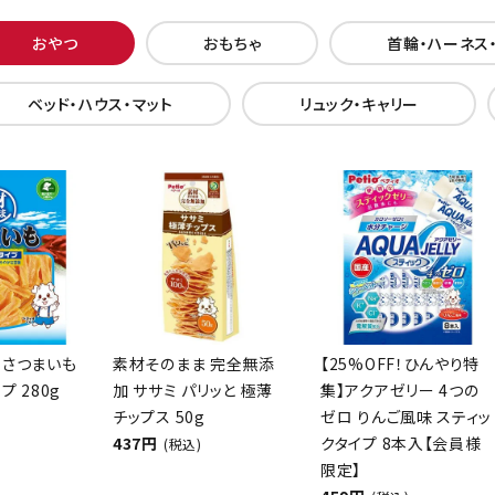
おやつ
おもちゃ
首輪・ハーネス
ベッド・ハウス・マット
リュック・キャリー
 さつまいも
素材そのまま 完全無添
【25%OFF！ひんやり特
プ 280g
加 ササミ パリッと 極薄
集】アクアゼリー 4つの
チップス 50g
ゼロ りんご風味 スティッ
437円
クタイプ 8本入【会員様
(税込)
限定】