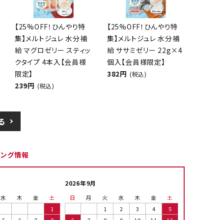
【25%OFF！ひんやり特
【25%OFF！ひんやり特
集】メルトジュレ 水分補
集】メルトジュレ 水分補
給 マグロゼリー スティッ
給 ササミゼリー 22g×4
クタイプ 4本入【会員様
個入【会員様限定】
限定】
382円
(税込)
239円
(税込)
る
ピング情報
2026年9月
水
木
金
土
日
月
火
水
木
金
土
1
1
2
3
4
5
5
6
7
8
6
7
8
9
10
11
12