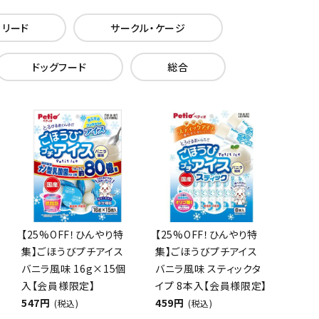
・リード
サークル・ケージ
ドッグフード
総合
【25%OFF！ひんやり特
【25%OFF！ひんやり特
集】ごほうびプチアイス
集】ごほうびプチアイス
バニラ風味 16g×15個
バニラ風味 スティックタ
入【会員様限定】
イプ 8本入【会員様限定】
547円
459円
(税込)
(税込)