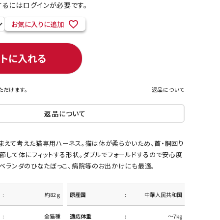
るにはログインが必要です。
お気に入りに追加
ネコポス対象商品一覧
ートに入れる
ただけます。
返品について
返品について
まえて考えた猫専用ハーネス。猫は体が柔らかいため、首・胴回り
調節して体にフィットする形状。ダブルでフォールドするので安心度
やベランダのひなたぼっこ、病院等のお出かけにも最適。
約82ｇ
原産国
中華人民共和国
全猫種
適応体重
～7kg