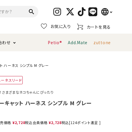
language
search
お気に入り
カートを見る
日本語
合わせ
Petio®
Add.Mate
zuttone
English
简体中文
トイレタリー・消臭剤
猫砂
ペティオ公式アプリ
お支払い方法・配送について
ット ハーネス シンプル M グレー
ハーネスリード
キャリーバッグ
おもちゃ
る！さまざまなネコちゃんにぴったり
服・ウェア
首輪・ハーネス
エニーキャット ハーネス シンプル M グレー
デンタルおもちゃ
売価格
¥
2,728
税込
会員価格
¥
2,728
税込
[
124
ポイント進呈 ]