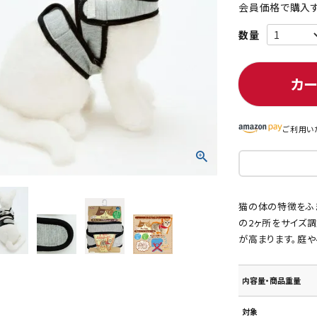
会員価格で購入す
ト中にオススメ
まとめ買いでオトク！！
カ
ご利用い
猫の体の特徴をふ
の2ヶ所をサイズ
が高まります。庭
内容量・商品重量
対象