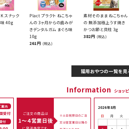
CK スナック
Plact プラクト ねこちゃ
素材そのまま ねこちゃん
味 40g
んの 3ヶ月からの歯みが
の 無添加極上うす焼き
きデンタルガム まぐろ味
かつお節と貝柱 3g
10g
382円
(税込)
261円
(税込)
猫用おやつの一覧を見
Information
ショッ
ご案内
2026年8月
間受付
ご注文の商品は
※土日祝祭日のご注
日
月
火
1～４営業日後
受付
文は翌営業日以降の
に発送予定です。
6:00
2
3
4