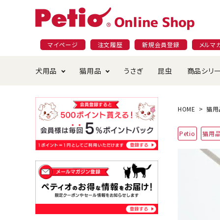
マイページ
注文履歴
新規会員登録
メルマ
犬用品
猫用品
うさぎ
昆虫
商品シリ
ドッグフード
ごはん・おやつ
プラクト
夜のお散歩特集
ショッピングガイド
おや
お手
素材
無添
会員
HOME
猫用
国産フード&おやつ特集
穀物不使
Petio
猫用
ペットシーツ
ベッド・ハウス・マット
返品・交換について
ベッ
サー
オン
おもちゃ
食器・給水器
食器
防虫
じゃらして遊ぶ
引っ張っ
首輪・ハーネス・リード
替え・交換パーツ
しつ
アパレル
またたび