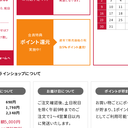
発送となります。
9
10
11
00、祝日
16
17
18
23
24
25
30
31
せはフ
会員特典
け致し
通常で販売価格の税
ポイント還元
抜
5%ポイント還元！
実施中！
ォームへ
オンラインショップについて
について
お届け日について
ポイントが貯
698円
ご注文確認後、土日祝日
お買い物ごとにポ
1,798円
を除く午前9時までのご
が貯まり、1ポイン
2,348円
注文で1～4営業日以内
としてご利用可能
額5,000円
に発送いたします。