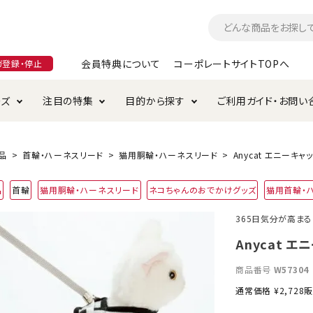
会員特典について
コーポレートサイトTOPへ
ガ登録・停止
ーズ
注目の特集
目的から探す
ご利用ガイド・お問い
つ
入れ・ケア用品
そのまま
加特集
特典について
お手入れ・ケア用品
トイレタリー・消臭剤
極上
けりぐるみ特集
ご注文方法について
品
首輪・ハーネスリード
猫用胴輪・ハーネスリード
Anycat エニーキャ
用のグレインフリー
品
首輪
猫用胴輪・ハーネスリード
ネコちゃんのおでかけグッズ
猫用首輪・
ド・ハウス・マット
クル・ケージ・タワー
ラインショップ利用規約
サークル・ケージ
キャリーバッグ
365日気分が高ま
・給水器
用品
防虫用品
服・ウェア
Anycat 
て遊ぶ
投げて遊ぶ
商品番号
W57304
け用品
替え・交換パーツ
通常価格
¥
2,728
販
・元気草
夜のお散歩