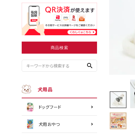
小型犬にオススメ
ダイエッ
商品検索
search
犬用品
ドッグフード
犬用おやつ