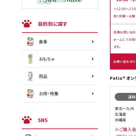
※12:00～13:
除く月曜～金曜
目的別に探す
各種お問い合わ
ォームにてお受
食事
ます。
おもちゃ
お問い合わせフ
用品
Petio® 
お得・特集
送料
東北〜九州
北海道
SNS
沖縄県
※ご購入金