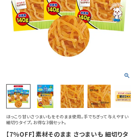
ACCOUNT MENU
ようこそ ゲスト 様
meeting_room
person
ログイン
新規会員登録
ほっこり甘いさつまいもをそのまま使用。手でちぎって与えやすい
細切りタイプ。お得な3個セット。
【7%OFF】素材そのまま さつまいも 細切りタ