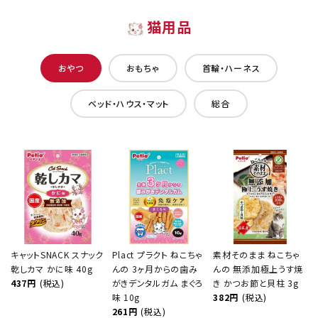
猫用品
おやつ
おもちゃ
首輪・ハーネス
ベッド・ハウス・マット
総合
キャットSNACK スナック
Plact プラクト ねこちゃ
素材そのまま ねこちゃ
乾しカマ かに味 40g
んの 3ヶ月からの歯み
んの 無添加極上うす焼
437円
(税込)
がきデンタルガム まぐろ
き かつお節と貝柱 3g
味 10g
382円
(税込)
261円
(税込)