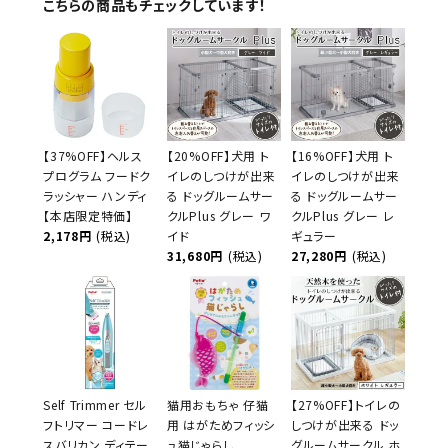
こちらの商品もチェックしています！
【37%OFF】ヘルス
【20%OFF】犬用 ト
【16%OFF】犬用 ト
プログラム フードク
イレのしつけが出来
イレのしつけが出来
ラッシャー ハンディ
る ドッグルームサー
る ドッグルームサー
【本店限定特価】
クルPlus グレー ワ
クルPlus グレー レ
2,178円
(税込)
イド
ギュラー
31,680円
(税込)
27,280円
(税込)
Self Trimmer セル
猫用おもちゃ 仔猫
【27%OFF】トイレの
フトリマー コードレ
用 はがためフィッシ
しつけが出来る ドッ
スバリカン ディテー
ュ猫じゃらし
グルームサークル ホ