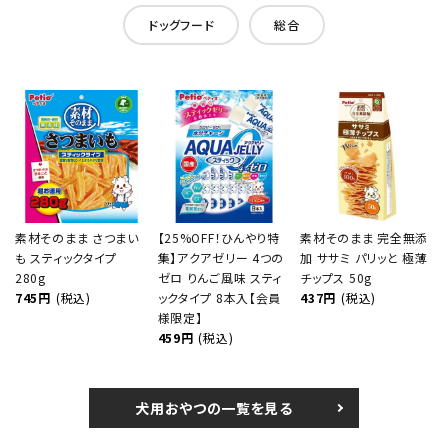
ドッグフード
総合
素材そのまま さつまい
【25%OFF！ひんやり特
素材そのまま 完全無添
も スティックタイプ
集】アクアゼリー 4つの
加 ササミ パリッと 極薄
280g
ゼロ りんご風味 スティ
チップス 50g
745円
(税込)
ックタイプ 8本入【会員
437円
(税込)
様限定】
459円
(税込)
犬用おやつの一覧を見る