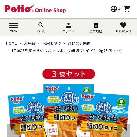
language
shopping_cart
search
wovn-lang-name
search
person
favorite
検 索
ログイン
注文履歴
お気に入り
犬用品
HOME
犬用品
犬用おやつ
お野菜＆果物
猫用品
【7%OFF】素材そのまま さつまいも 細切りタイプ 140g【3個セット】
うさぎ用品
ブランド別に探す
目的別に探す
SNS
ご利用案内