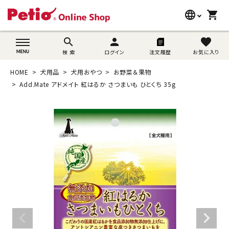
language
shopping_cart
search
wovn-lang-name
search
person
favorite
検 索
ログイン
注文履歴
お気に入り
犬用品
HOME
犬用品
犬用おやつ
お野菜＆果物
猫用品
Add.Mate アドメイト 紅はるか さつまいも ひとくち 35g
うさぎ用品
ブランド別に探す
目的別に探す
SNS
ご利用案内