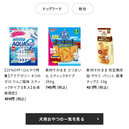
ドッグフード
総合
【25%OFF！ひんやり特
素材そのまま さつまい
素材そのまま 完全無添
集】アクアゼリー 4つの
も スティックタイプ
加 ササミ パリッと 極薄
ゼロ りんご風味 スティ
280g
チップス 50g
ックタイプ 8本入【会員
745円
(税込)
437円
(税込)
様限定】
459円
(税込)
犬用おやつの一覧を見る