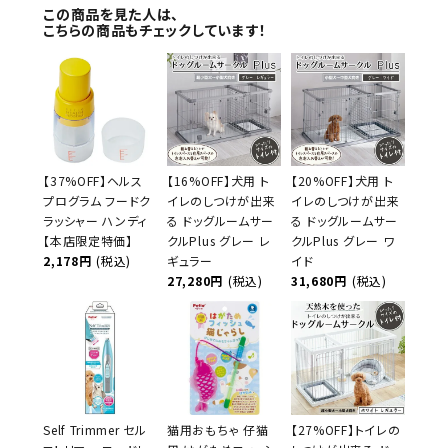
この商品を見た人は、
こちらの商品もチェックしています！
【37%OFF】ヘルス
【16%OFF】犬用 ト
【20%OFF】犬用 ト
プログラム フードク
イレのしつけが出来
イレのしつけが出来
ラッシャー ハンディ
る ドッグルームサー
る ドッグルームサー
【本店限定特価】
クルPlus グレー レ
クルPlus グレー ワ
2,178円
(税込)
ギュラー
イド
27,280円
(税込)
31,680円
(税込)
Self Trimmer セル
猫用おもちゃ 仔猫
【27%OFF】トイレの