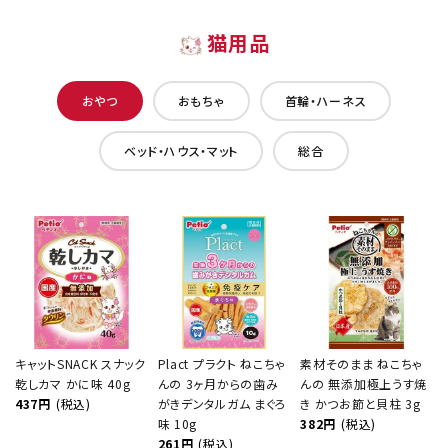
猫用品
おやつ
おもちゃ
首輪・ハーネス
ベッド・ハウス・マット
総合
キャットSNACK スナック
Plact プラクト ねこちゃ
素材そのまま ねこちゃ
乾しカマ かに味 40g
んの 3ヶ月からの歯み
んの 無添加極上うす焼
437円
(税込)
がきデンタルガム まぐろ
き かつお節と貝柱 3g
味 10g
382円
(税込)
261円
(税込)