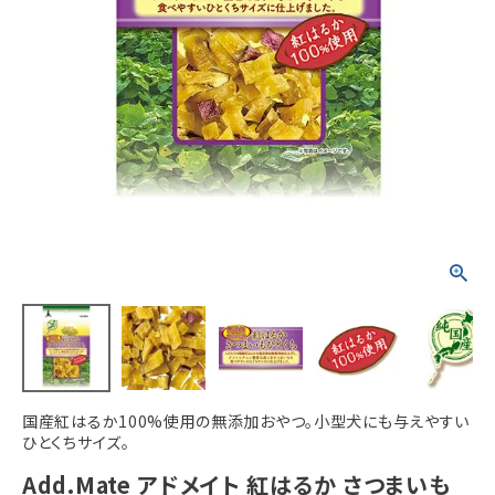
ACCOUNT MENU
ようこそ ゲスト 様
meeting_room
person
ログイン
新規会員登録
国産紅はるか100%使用の無添加おやつ。小型犬にも与えやすい
ひとくちサイズ。
Add.Mate アドメイト 紅はるか さつまいも