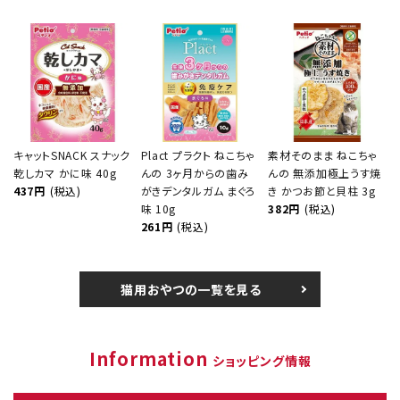
キャットSNACK スナック
Plact プラクト ねこちゃ
素材そのまま ねこちゃ
乾しカマ かに味 40g
んの 3ヶ月からの歯み
んの 無添加極上うす焼
437円
(税込)
がきデンタルガム まぐろ
き かつお節と貝柱 3g
味 10g
382円
(税込)
261円
(税込)
猫用おやつの一覧を見る
Information
ショッピング情報