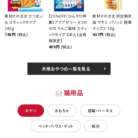
素材そのまま さつまい
【25%OFF！ひんやり特
素材そのまま 完全無添
も スティックタイプ
集】アクアゼリー 4つの
加 ササミ パリッと 極薄
280g
ゼロ りんご風味 スティ
チップス 50g
745円
(税込)
ックタイプ 8本入【会員
437円
(税込)
様限定】
459円
(税込)
犬用おやつの一覧を見る
猫用品
おやつ
おもちゃ
首輪・ハーネス
ベッド・ハウス・マット
総合