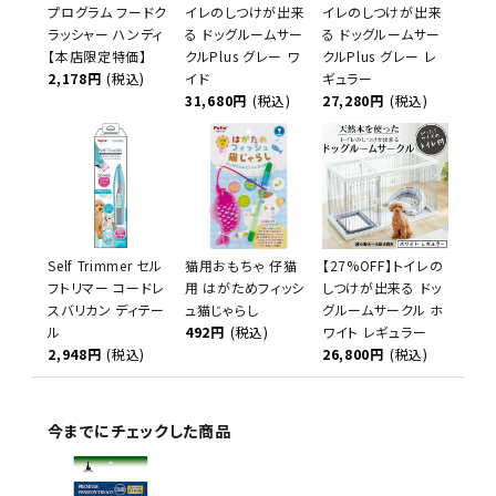
プログラム フードク
イレのしつけが出来
イレのしつけが出来
ラッシャー ハンディ
る ドッグルームサー
る ドッグルームサー
【本店限定特価】
クルPlus グレー ワ
クルPlus グレー レ
2,178円
(税込)
イド
ギュラー
31,680円
(税込)
27,280円
(税込)
Self Trimmer セル
猫用おもちゃ 仔猫
【27%OFF】トイレの
フトリマー コードレ
用 はがためフィッシ
しつけが出来る ドッ
スバリカン ディテー
ュ猫じゃらし
グルームサークル ホ
ル
492円
(税込)
ワイト レギュラー
2,948円
(税込)
26,800円
(税込)
今までにチェックした商品