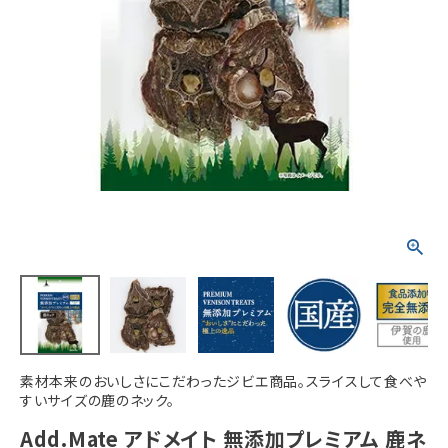
ACCOUNT MENU
ようこそ ゲスト 様
meeting_room
person
ログイン
新規会員登録
素材本来のおいしさにこだわったジビエ商品。スライスして食べや
すいサイズの鹿のネック。
Add.Mate アドメイト 無添加プレミアム 鹿ネ