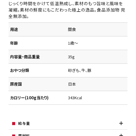
じっくり時間をかけて低温熟成し、素材のもつ旨味と風味を
凝縮。素材の鮮度にもこだわった極上の逸品。食品添加物 完
全無添加。
用途
間食
年齢
1歳～
内容量・商品重量
35g
おやつ分類
砂ぎも、牛、豚
原産国
日本
カロリー(100g当たり)
343Kcal
給与量
原材料