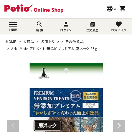
language
shopping_cart
search
wovn-lang-name
search
person
favorite
検 索
ログイン
注文履歴
お気に入り
犬用品
HOME
犬用品
犬用おやつ
その他食品
猫用品
Add.Mate アドメイト 無添加プレミアム 鹿ネック 35g
うさぎ用品
ブランド別に探す
目的別に探す
SNS
ご利用案内