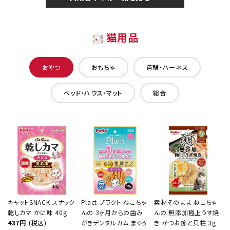
猫用品
おやつ
おもちゃ
首輪・ハーネス
ベッド・ハウス・マット
総合
キャットSNACK スナック
Plact プラクト ねこちゃ
素材そのまま ねこちゃ
乾しカマ かに味 40g
んの 3ヶ月からの歯み
んの 無添加極上うす焼
437円
(税込)
がきデンタルガム まぐろ
き かつお節と貝柱 3g