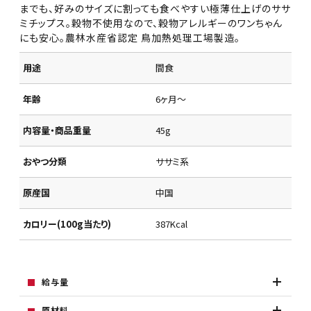
までも、好みのサイズに割っても食べやすい極薄仕上げのササ
ミチップス。穀物不使用なので、穀物アレルギーのワンちゃん
にも安心。農林水産省認定 鳥加熱処理工場製造。
用途
間食
年齢
6ヶ月～
内容量・商品重量
45g
おやつ分類
ササミ系
原産国
中国
カロリー(100g当たり)
387Kcal
給与量
原材料