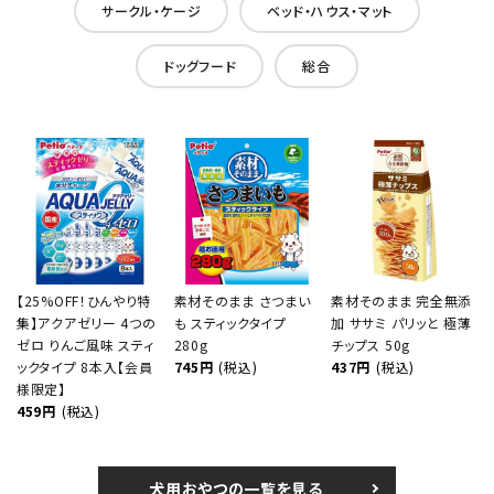
サークル・ケージ
ベッド・ハウス・マット
ドッグフード
総合
【25%OFF！ひんやり特
素材そのまま さつまい
素材そのまま 完全無添
集】アクアゼリー 4つの
も スティックタイプ
加 ササミ パリッと 極薄
ゼロ りんご風味 スティ
280g
チップス 50g
ックタイプ 8本入【会員
745円
(税込)
437円
(税込)
様限定】
459円
(税込)
犬用おやつの一覧を見る