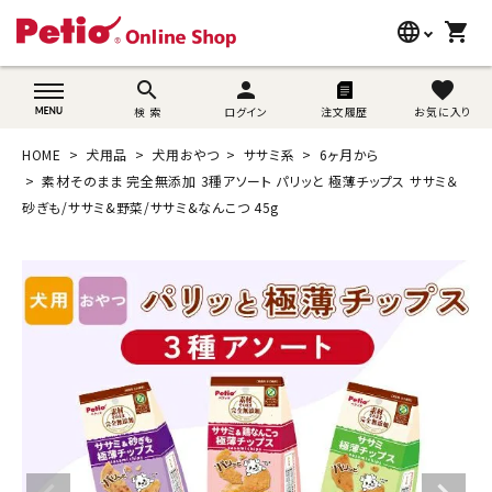
language
shopping_cart
search
wovn-lang-name
search
person
favorite
検 索
ログイン
注文履歴
お気に入り
犬用品
HOME
犬用品
犬用おやつ
ササミ系
6ヶ月から
猫用品
素材そのまま 完全無添加 3種アソート パリッと 極薄チップス ササミ＆
砂ぎも/ササミ&野菜/ササミ&なんこつ 45g
うさぎ用品
ブランド別に探す
目的別に探す
SNS
ご利用案内