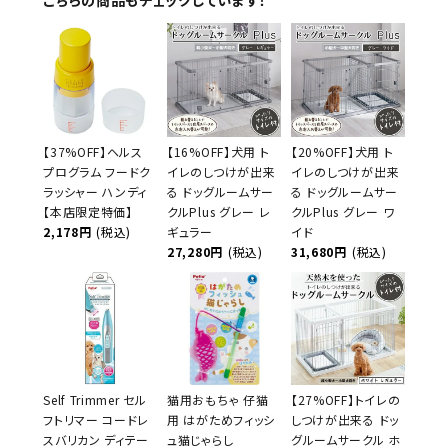
【37%OFF】ヘルス
【16%OFF】犬用 ト
【20%OFF】犬用 ト
プログラム フードク
イレのしつけが出来
イレのしつけが出来
ラッシャー ハンディ
る ドッグルームサー
る ドッグルームサー
【本店限定特価】
クルPlus グレー レ
クルPlus グレー ワ
2,178円
(税込)
ギュラー
イド
27,280円
(税込)
31,680円
(税込)
Self Trimmer セル
猫用おもちゃ 仔猫
【27%OFF】トイレの
フトリマー コードレ
用 はがためフィッシ
しつけが出来る ドッ
スバリカン ディテー
ュ猫じゃらし
グルームサークル ホ