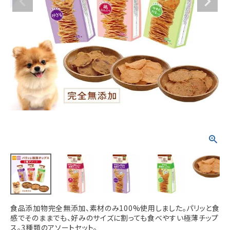
ACCOUNT MENU
ようこそ ゲスト 様
meeting_room
person
ログイン
新規会員登録
食品添加物完全無添加、素材のみ100%使用しました。パリッと食
感でそのままでも、好みのサイズに割っても食べやすい極薄チップ
ス。3種類のアソートセット。