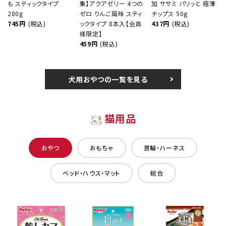
も スティックタイプ
集】アクアゼリー 4つの
加 ササミ パリッと 極薄
280g
ゼロ りんご風味 スティ
チップス 50g
745円
(税込)
ックタイプ 8本入【会員
437円
(税込)
様限定】
459円
(税込)
犬用おやつの一覧を見る
猫用品
おやつ
おもちゃ
首輪・ハーネス
ベッド・ハウス・マット
総合