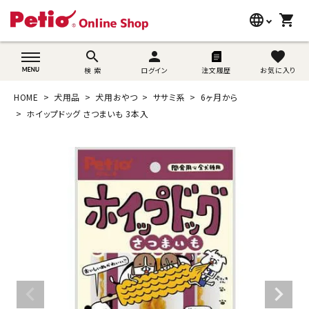
language
shopping_cart
search
wovn-lang-name
search
person
favorite
検 索
ログイン
注文履歴
お気に入り
犬用品
HOME
犬用品
犬用おやつ
ササミ系
6ヶ月から
猫用品
ホイップドッグ さつまいも 3本入
うさぎ用品
ブランド別に探す
目的別に探す
SNS
ご利用案内