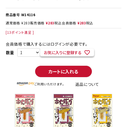
商品番号
W14116
通常価格
¥
283
販売価格
¥
283
税込
会員価格
¥
283
税込
[
13
ポイント進呈 ]
会員価格で購入するにはログインが必要です。
お気に入りに登録する
カートに入れる
返品について
ご利用いただけます。