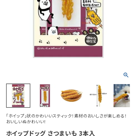
ACCOUNT MENU
ようこそ ゲスト 様
meeting_room
person
ログイン
新規会員登録
「ホイップ」状のかわいいスティック！素材のおいしさが楽しめる！
おいしいぬかわいい！
ホイップドッグ さつまいも 3本入