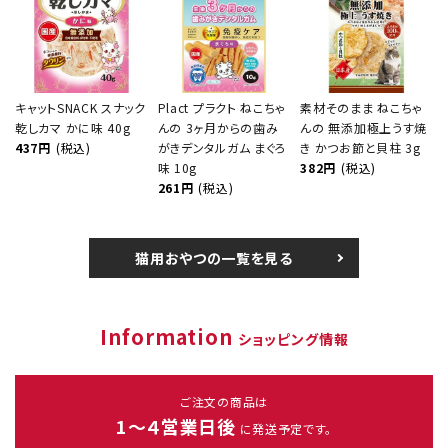
キャットSNACK スナック
Plact プラクト ねこちゃ
素材そのまま ねこちゃ
乾しカマ かに味 40g
んの 3ヶ月からの歯み
んの 無添加極上うす焼
437円
(税込)
がきデンタルガム まぐろ
き かつお節と貝柱 3g
味 10g
382円
(税込)
261円
(税込)
猫用おやつの一覧を見る
Information
ショッピング情報
ご注文の商品は
1～４営業日後
に発送予定です。