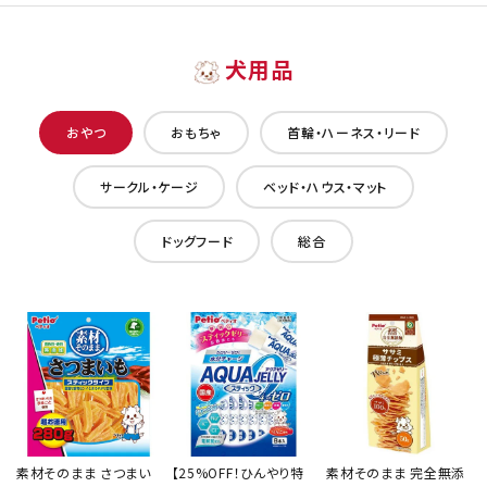
犬用品
おやつ
おもちゃ
首輪・ハーネス・リード
サークル・ケージ
ベッド・ハウス・マット
ドッグフード
総合
素材そのまま さつまい
【25%OFF！ひんやり特
素材そのまま 完全無添