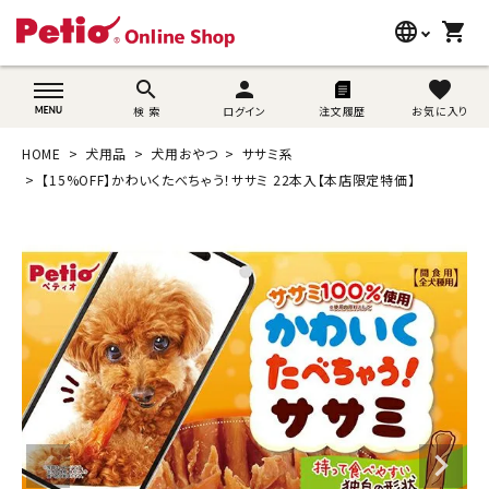
language
shopping_cart
search
wovn-lang-name
search
person
favorite
検 索
ログイン
注文履歴
お気に入り
犬用品
HOME
犬用品
犬用おやつ
ササミ系
猫用品
【15%OFF】かわいくたべちゃう！ササミ 22本入【本店限定特価】
うさぎ用品
ブランド別に探す
目的別に探す
SNS
ご利用案内