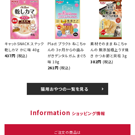
キャットSNACK スナック
Plact プラクト ねこちゃ
素材そのまま ねこちゃ
乾しカマ かに味 40g
んの 3ヶ月からの歯み
んの 無添加極上うす焼
437円
(税込)
がきデンタルガム まぐろ
き かつお節と貝柱 3g
味 10g
382円
(税込)
261円
(税込)
猫用おやつの一覧を見る
Information
ショッピング情報
ご注文の商品は