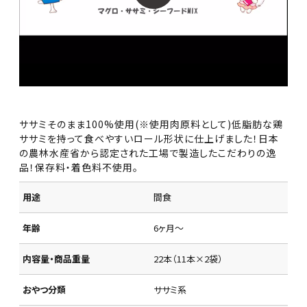
ササミそのまま100%使用(※使用肉原料として)低脂肪な鶏
ササミを持って食べやすいロール形状に仕上げました！日本
の農林水産省から認定された工場で製造したこだわりの逸
品！保存料・着色料不使用。
用途
間食
年齢
6ヶ月～
内容量・商品重量
22本（11本×2袋）
おやつ分類
ササミ系