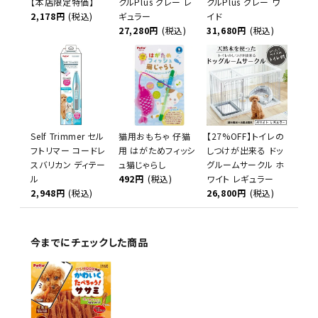
【本店限定特価】
クルPlus グレー レ
クルPlus グレー ワ
2,178円
(税込)
ギュラー
イド
27,280円
(税込)
31,680円
(税込)
Self Trimmer セル
猫用おもちゃ 仔猫
【27%OFF】トイレの
フトリマー コードレ
用 はがためフィッシ
しつけが出来る ドッ
スバリカン ディテー
ュ猫じゃらし
グルームサークル ホ
ル
492円
(税込)
ワイト レギュラー
2,948円
(税込)
26,800円
(税込)
今までにチェックした商品