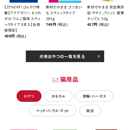
【25%OFF！ひんやり特
素材そのまま さつまい
素材そのまま 完全無添
集】アクアゼリー 4つの
も スティックタイプ
加 ササミ パリッと 極薄
ゼロ りんご風味 スティ
280g
チップス 50g
ックタイプ 8本入【会員
745円
(税込)
437円
(税込)
様限定】
459円
(税込)
犬用おやつの一覧を見る
猫用品
おやつ
おもちゃ
首輪・ハーネス
ベッド・ハウス・マット
総合