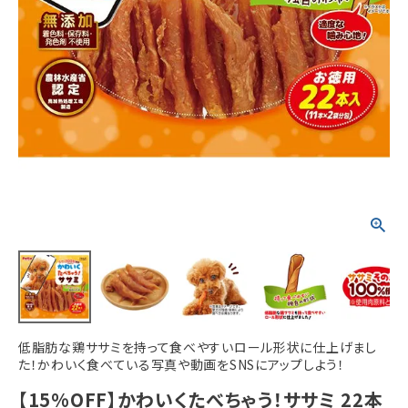
ACCOUNT MENU
ようこそ ゲスト 様
meeting_room
person
ログイン
新規会員登録
低脂肪な鶏ササミを持って食べやすいロール形状に仕上げまし
た！かわいく食べている写真や動画をSNSにアップしよう！
【15%OFF】かわいくたべちゃう！ササミ 22本