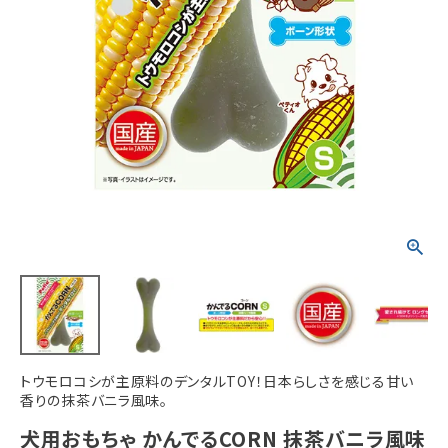
ACCOUNT MENU
ようこそ ゲスト 様
meeting_room
person
ログイン
新規会員登録
トウモロコシが主原料のデンタルTOY！日本らしさを感じる甘い
香りの抹茶バニラ風味。
犬用おもちゃ かんでるCORN 抹茶バニラ風味