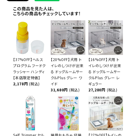
この商品を見た人は、
こちらの商品もチェックしています！
【37%OFF】ヘルス
【20%OFF】犬用 ト
【16%OFF】犬用 ト
プログラム フードク
イレのしつけが出来
イレのしつけが出来
ラッシャー ハンディ
る ドッグルームサー
る ドッグルームサー
【本店限定特価】
クルPlus グレー ワ
クルPlus グレー レ
2,178円
(税込)
イド
ギュラー
31,680円
(税込)
27,280円
(税込)
Self Trimmer セル
猫用おもちゃ 仔猫
【27%OFF】トイレの