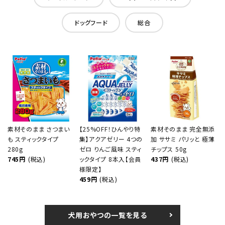
ドッグフード
総合
素材そのまま さつまい
【25%OFF！ひんやり特
素材そのまま 完全無添
も スティックタイプ
集】アクアゼリー 4つの
加 ササミ パリッと 極薄
280g
ゼロ りんご風味 スティ
チップス 50g
745円
(税込)
ックタイプ 8本入【会員
437円
(税込)
様限定】
459円
(税込)
犬用おやつの一覧を見る