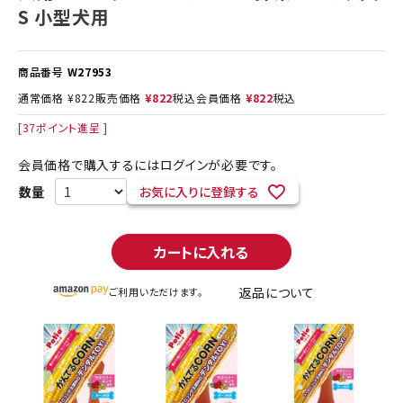
S 小型犬用
商品番号
W27953
通常価格
¥
822
販売価格
¥
822
税込
会員価格
¥
822
税込
[
37
ポイント進呈 ]
会員価格で購入するにはログインが必要です。
お気に入りに登録する
カートに入れる
返品について
ご利用いただけます。