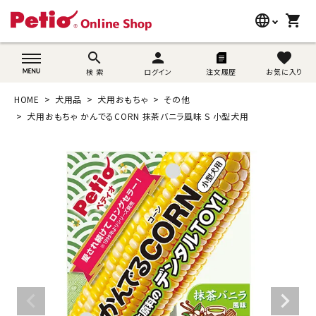
language
shopping_cart
search
wovn-lang-name
search
person
favorite
検 索
ログイン
注文履歴
お気に入り
犬用品
HOME
犬用品
犬用おもちゃ
その他
猫用品
犬用おもちゃ かんでるCORN 抹茶バニラ風味 S 小型犬用
うさぎ用品
ブランド別に探す
目的別に探す
SNS
ご利用案内