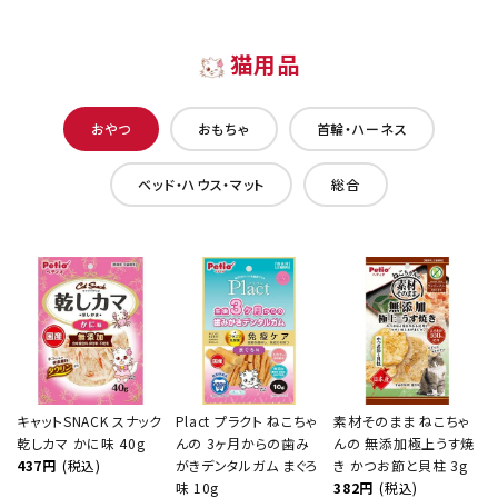
猫用品
おやつ
おもちゃ
首輪・ハーネス
ベッド・ハウス・マット
総合
キャットSNACK スナック
Plact プラクト ねこちゃ
素材そのまま ねこちゃ
乾しカマ かに味 40g
んの 3ヶ月からの歯み
んの 無添加極上うす焼
437円
(税込)
がきデンタルガム まぐろ
き かつお節と貝柱 3g
味 10g
382円
(税込)