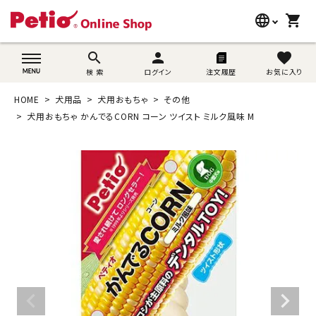
language
shopping_cart
search
wovn-lang-name
search
person
favorite
検 索
ログイン
注文履歴
お気に入り
犬用品
HOME
犬用品
犬用おもちゃ
その他
猫用品
犬用おもちゃ かんでるCORN コーン ツイスト ミルク風味 M
うさぎ用品
ブランド別に探す
目的別に探す
SNS
ご利用案内