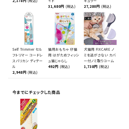
2,178円
(税込)
イド
ギュラー
31,680円
(税込)
27,280円
(税込)
Self Trimmer セル
猫用おもちゃ 仔猫
犬猫用 FIXCARE ノ
フトリマー コードレ
用 はがためフィッシ
ミを逃がさない カバ
スバリカン ディテー
ュ猫じゃらし
ー付ノミ取りコーム
ル
492円
(税込)
1,738円
(税込)
2,948円
(税込)
今までにチェックした商品