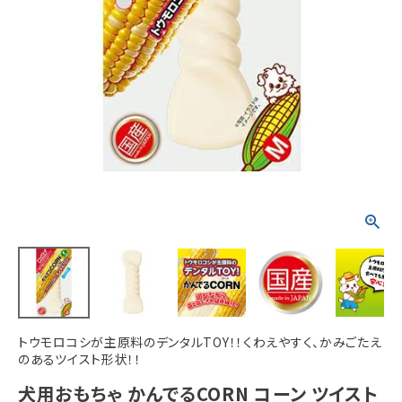
ACCOUNT MENU
ようこそ ゲスト 様
meeting_room
person
ログイン
新規会員登録
トウモロコシが主原料のデンタルTOY！！くわえやすく、かみごたえ
のあるツイスト形状！！
犬用おもちゃ かんでるCORN コーン ツイスト