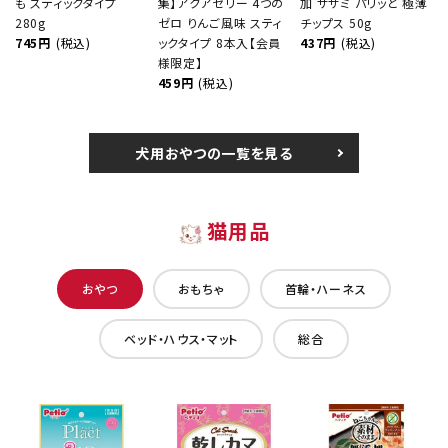
も スティックタイプ
集】アクアゼリー 4つの
加 ササミ パリッと 極薄
280g
ゼロ りんご風味 スティ
チップス 50g
745円
(税込)
ックタイプ 8本入【会員
437円
(税込)
様限定】
459円
(税込)
犬用おやつの一覧を見る
猫用品
おやつ
おもちゃ
首輪・ハーネス
ベッド・ハウス・マット
総合