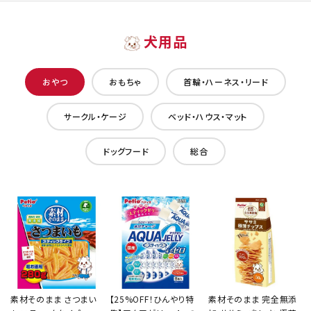
犬用品
おやつ
おもちゃ
首輪・ハーネス・リード
サークル・ケージ
ベッド・ハウス・マット
ドッグフード
総合
素材そのまま さつまい
【25%OFF！ひんやり特
素材そのまま 完全無添