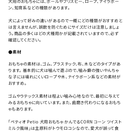
犬用のおもちゃには、ボールやフリスビー、ロープ、ナイラボー
ン、知育系などの種類があります。
犬によって好みの違いがあるので一概にどの種類がおすすめと
は言えませんが、誤飲を防ぐためにサイズだけは注意しましょ
う。商品の多くはどの犬種用かが記載されていますので、必ず
確認してください。
●素材
おもちゃの素材は、ゴム、プラスチック、布、木などのタイプがあ
ります。 基本的に犬は噛んで遊ぶので、噛み癖の強いやんちゃ
な子には壊れにくいロープや木、ナイラボーン系などの素材が
おすすめ。
ゴムやラテックス素材は程よい噛み心地なので、最初に与えて
みるおもちゃに向いています。また、歯磨き代わりになるおもち
ゃもあります。
「ペティオ Petio 犬用おもちゃ かんでるCORN コーン ツイスト
ミルク風味」は主原料がトウモロコシなので、愛犬が誤って食