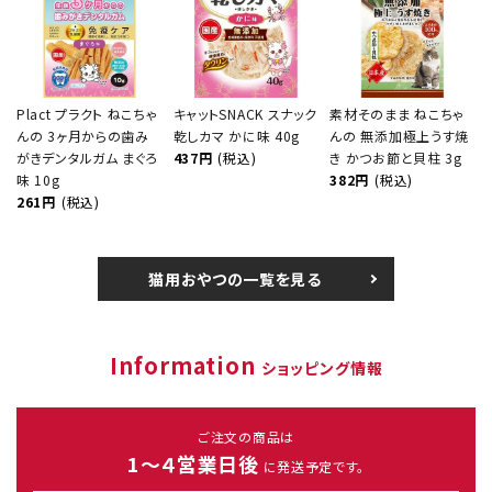
Plact プラクト ねこちゃ
キャットSNACK スナック
素材そのまま ねこちゃ
んの 3ヶ月からの歯み
乾しカマ かに味 40g
んの 無添加極上うす焼
がきデンタルガム まぐろ
437円
(税込)
き かつお節と貝柱 3g
味 10g
382円
(税込)
261円
(税込)
猫用おやつの一覧を見る
Information
ショッピング情報
ご注文の商品は
1～４営業日後
に発送予定です。