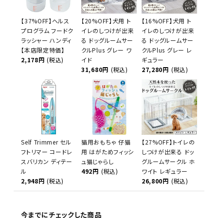
【37%OFF】ヘルス
【20%OFF】犬用 ト
【16%OFF】犬用 ト
プログラム フードク
イレのしつけが出来
イレのしつけが出来
ラッシャー ハンディ
る ドッグルームサー
る ドッグルームサー
【本店限定特価】
クルPlus グレー ワ
クルPlus グレー レ
2,178円
(税込)
イド
ギュラー
31,680円
(税込)
27,280円
(税込)
Self Trimmer セル
猫用おもちゃ 仔猫
【27%OFF】トイレの
フトリマー コードレ
用 はがためフィッシ
しつけが出来る ドッ
スバリカン ディテー
ュ猫じゃらし
グルームサークル ホ
ル
492円
(税込)
ワイト レギュラー
2,948円
(税込)
26,800円
(税込)
今までにチェックした商品