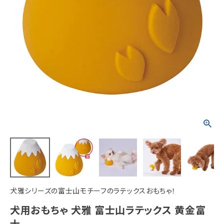
ACCOUNT MENU
ようこそ ゲスト 様
meeting_room
person
ログイン
新規会員登録
犬雅シリーズの富士山モチーフのラテックスおもちゃ！
犬用おもちゃ 犬雅 富士山ラテックス 黄金富
士