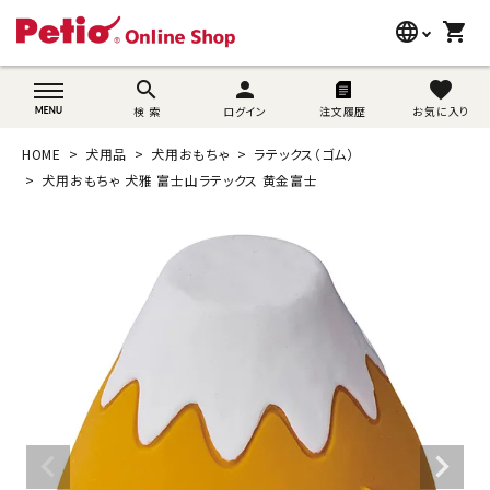
language
shopping_cart
search
wovn-lang-name
search
person
favorite
検 索
ログイン
注文履歴
お気に入り
犬用品
HOME
犬用品
犬用おもちゃ
ラテックス（ゴム）
猫用品
犬用おもちゃ 犬雅 富士山ラテックス 黄金富士
うさぎ用品
ブランド別に探す
目的別に探す
SNS
ご利用案内