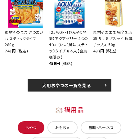
素材そのまま さつまい
【25%OFF！ひんやり特
素材そのまま 完全無添
も スティックタイプ
集】アクアゼリー 4つの
加 ササミ パリッと 極薄
280g
ゼロ りんご風味 スティ
チップス 50g
745円
(税込)
ックタイプ 8本入【会員
437円
(税込)
様限定】
459円
(税込)
犬用おやつの一覧を見る
猫用品
おやつ
おもちゃ
首輪・ハーネス