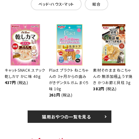
ベッド・ハウス・マット
総合
キャットSNACK スナック
Plact プラクト ねこちゃ
素材そのまま ねこちゃ
乾しカマ かに味 40g
んの 3ヶ月からの歯み
んの 無添加極上うす焼
437円
(税込)
がきデンタルガム まぐろ
き かつお節と貝柱 3g
味 10g
382円
(税込)
261円
(税込)
猫用おやつの一覧を見る