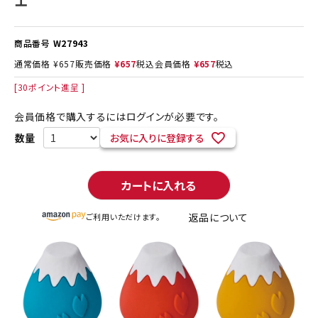
商品番号
W27943
通常価格
¥
657
販売価格
¥
657
税込
会員価格
¥
657
税込
[
30
ポイント進呈 ]
会員価格で購入するにはログインが必要です。
お気に入りに登録する
カートに入れる
返品について
ご利用いただけます。