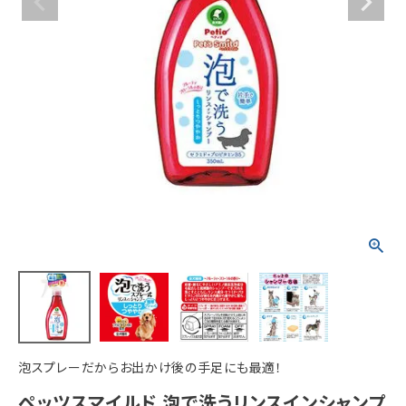
ACCOUNT MENU
ようこそ ゲスト 様
meeting_room
person
ログイン
新規会員登録
泡スプレーだからお出かけ後の手足にも最適！
ペッツスマイルド 泡で洗うリンスインシャンプ