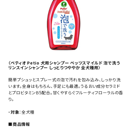
〈ペティオ Petio 犬用シャンプー ペッツスマイルド 泡で洗う
リンスインシャンプー しっとりつややか 全犬種用〉
簡単プシュッとスプレー式の泡で汚れを包み込み、しっかり洗
います。全身はもちろん、手足にも最適。うるおい成分セラミド
とプロビタミンＢ5配合。甘くやすらぐフルーティフローラルの香
り。
・
対象
：全犬種
■商品情報