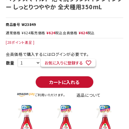
ー しっとりつややか 全犬種用350mL
商品番号
W23849
通常価格
¥
624
販売価格
¥
624
税込
会員価格
¥
624
税込
[
28
ポイント進呈 ]
会員価格で購入するにはログインが必要です。
お気に入りに登録する
カートに入れる
返品について
ご利用いただけます。