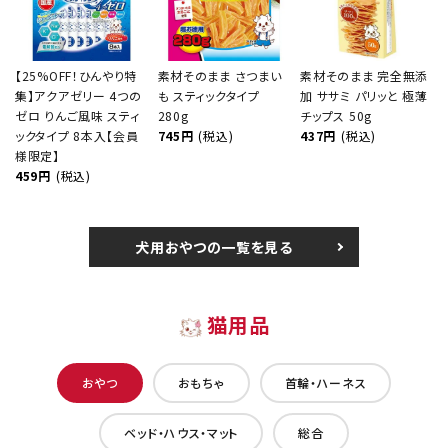
【25%OFF！ひんやり特
素材そのまま さつまい
素材そのまま 完全無添
集】アクアゼリー 4つの
も スティックタイプ
加 ササミ パリッと 極薄
ゼロ りんご風味 スティ
280g
チップス 50g
ックタイプ 8本入【会員
745円
(税込)
437円
(税込)
様限定】
459円
(税込)
犬用おやつの一覧を見る
猫用品
おやつ
おもちゃ
首輪・ハーネス
ベッド・ハウス・マット
総合