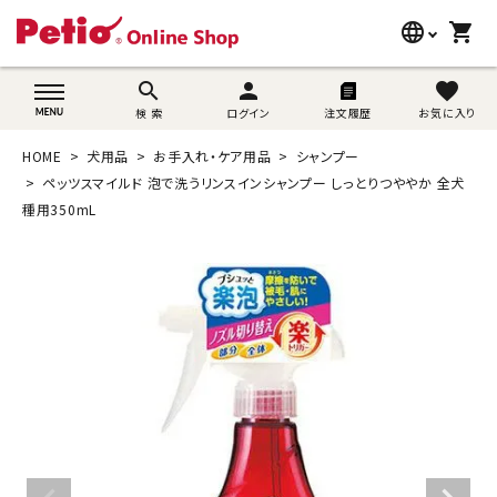
language
shopping_cart
search
wovn-lang-name
search
person
favorite
検 索
ログイン
注文履歴
お気に入り
犬用品
HOME
犬用品
お手入れ・ケア用品
シャンプー
猫用品
ペッツスマイルド 泡で洗うリンスインシャンプー しっとりつややか 全犬
種用350mL
うさぎ用品
ブランド別に探す
目的別に探す
SNS
ご利用案内