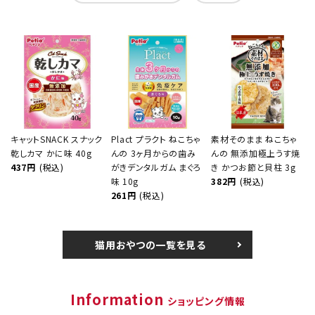
キャットSNACK スナック
Plact プラクト ねこちゃ
素材そのまま ねこちゃ
乾しカマ かに味 40g
んの 3ヶ月からの歯み
んの 無添加極上うす焼
437円
(税込)
がきデンタルガム まぐろ
き かつお節と貝柱 3g
味 10g
382円
(税込)
261円
(税込)
猫用おやつの一覧を見る
Information
ショッピング情報