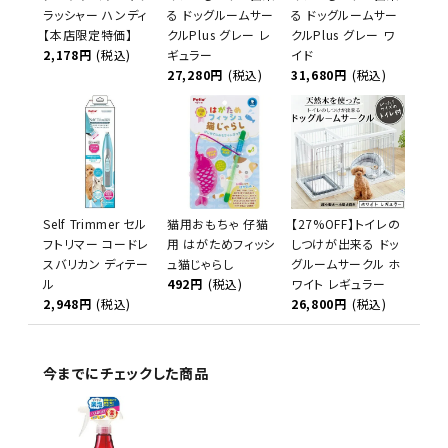
ラッシャー ハンディ
る ドッグルームサー
る ドッグルームサー
【本店限定特価】
クルPlus グレー レ
クルPlus グレー ワ
2,178円
(税込)
ギュラー
イド
27,280円
(税込)
31,680円
(税込)
Self Trimmer セル
猫用おもちゃ 仔猫
【27%OFF】トイレの
フトリマー コードレ
用 はがためフィッシ
しつけが出来る ドッ
スバリカン ディテー
ュ猫じゃらし
グルームサークル ホ
ル
492円
(税込)
ワイト レギュラー
2,948円
(税込)
26,800円
(税込)
今までにチェックした商品