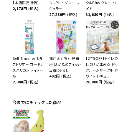
【本店限定特価】
クルPlus グレー レ
クルPlus グレー ワ
2,178円
(税込)
ギュラー
イド
27,280円
(税込)
31,680円
(税込)
Self Trimmer セル
猫用おもちゃ 仔猫
【27%OFF】トイレの
フトリマー コードレ
用 はがためフィッシ
しつけが出来る ドッ
スバリカン ディテー
ュ猫じゃらし
グルームサークル ホ
ル
492円
(税込)
ワイト レギュラー
2,948円
(税込)
26,800円
(税込)
今までにチェックした商品