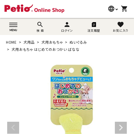
language
shopping_cart
search
wovn-lang-name
search
person
favorite
検 索
ログイン
注文履歴
お気に入り
犬用品
HOME
犬用品
犬用おもちゃ
ぬいぐるみ
猫用品
犬用おもちゃ はじめてのおつかい ばなな
うさぎ用品
ブランド別に探す
目的別に探す
SNS
ご利用案内