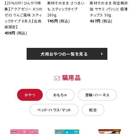
【25%OFF！ひんやり特
素材そのまま さつまい
素材そのまま 完全無添
集】アクアゼリー 4つの
も スティックタイプ
加 ササミ パリッと 極薄
ゼロ りんご風味 スティ
280g
チップス 50g
ックタイプ 8本入【会員
745円
(税込)
437円
(税込)
様限定】
459円
(税込)
犬用おやつの一覧を見る
猫用品
おやつ
おもちゃ
首輪・ハーネス
ベッド・ハウス・マット
総合