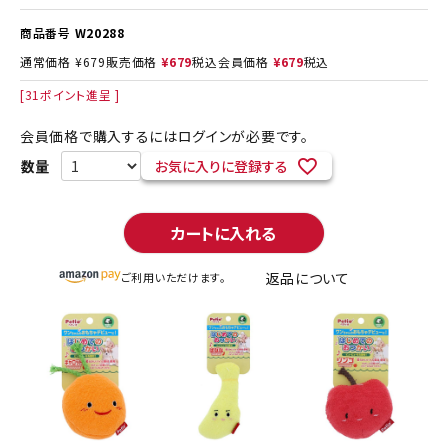
商品番号
W20288
通常価格
¥
679
販売価格
¥
679
税込
会員価格
¥
679
税込
[
31
ポイント進呈 ]
会員価格で購入するにはログインが必要です。
お気に入りに登録する
カートに入れる
返品について
ご利用いただけます。