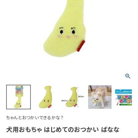
ACCOUNT MENU
ようこそ ゲスト 様
meeting_room
person
ログイン
新規会員登録
ちゃんとおつかいできるかな？
犬用おもちゃ はじめてのおつかい ばなな