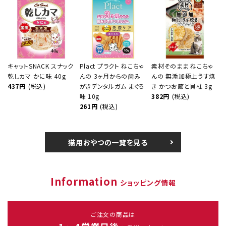
キャットSNACK スナック
Plact プラクト ねこちゃ
素材そのまま ねこちゃ
乾しカマ かに味 40g
んの 3ヶ月からの歯み
んの 無添加極上うす焼
437円
(税込)
がきデンタルガム まぐろ
き かつお節と貝柱 3g
味 10g
382円
(税込)
261円
(税込)
猫用おやつの一覧を見る
Information
ショッピング情報
ご注文の商品は