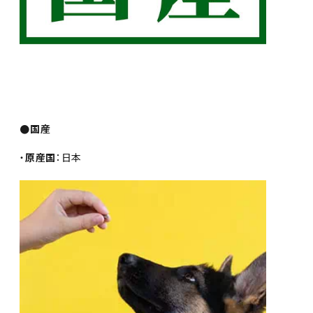
●国産
・
原産国
：日本