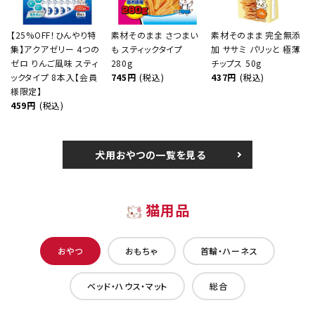
【25%OFF！ひんやり特
素材そのまま さつまい
素材そのまま 完全無添
集】アクアゼリー 4つの
も スティックタイプ
加 ササミ パリッと 極薄
ゼロ りんご風味 スティ
280g
チップス 50g
ックタイプ 8本入【会員
745円
(税込)
437円
(税込)
様限定】
459円
(税込)
犬用おやつの一覧を見る
猫用品
おやつ
おもちゃ
首輪・ハーネス
ベッド・ハウス・マット
総合