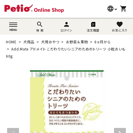
language
shopping_cart
search
wovn-lang-name
search
person
favorite
検 索
ログイン
注文履歴
お気に入り
犬用品
HOME
犬用品
犬用おやつ
お野菜＆果物
6ヶ月から
猫用品
Add.Mate アドメイト こだわりたいシニアのためのトリーツ 小粒おいも
60g
うさぎ用品
ブランド別に探す
目的別に探す
SNS
ご利用案内