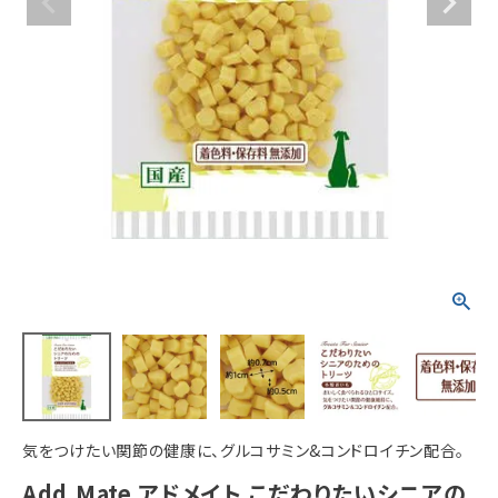
ACCOUNT MENU
ようこそ ゲスト 様
meeting_room
person
ログイン
新規会員登録
気をつけたい関節の健康に、グルコサミン&コンドロイチン配合。
Add.Mate アドメイト こだわりたいシニアの