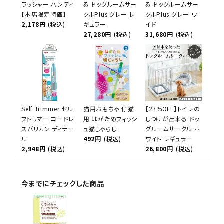
ラッシャー ハンディ
る ドッグルームサー
る ドッグルームサー
【本店限定特価】
クルPlus グレー レ
クルPlus グレー ワ
2,178円
(税込)
ギュラー
イド
27,280円
(税込)
31,680円
(税込)
Self Trimmer セル
猫用おもちゃ 仔猫
【27%OFF】トイレの
フトリマー コードレ
用 はがためフィッシ
しつけが出来る ドッ
スバリカン ディテー
ュ猫じゃらし
グルームサークル ホ
ル
492円
(税込)
ワイト レギュラー
2,948円
(税込)
26,800円
(税込)
今までにチェックした商品