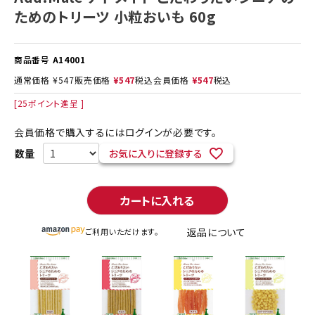
ためのトリーツ 小粒おいも 60g
商品番号
A14001
通常価格
¥
547
販売価格
¥
547
税込
会員価格
¥
547
税込
[
25
ポイント進呈 ]
会員価格で購入するにはログインが必要です。
お気に入りに登録する
カートに入れる
返品について
ご利用いただけます。