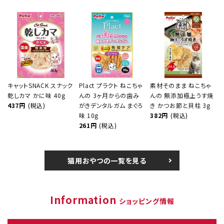
キャットSNACK スナック
Plact プラクト ねこちゃ
素材そのまま ねこちゃ
乾しカマ かに味 40g
んの 3ヶ月からの歯み
んの 無添加極上うす焼
437円
(税込)
がきデンタルガム まぐろ
き かつお節と貝柱 3g
味 10g
382円
(税込)
261円
(税込)
猫用おやつの一覧を見る
Information
ショッピング情報