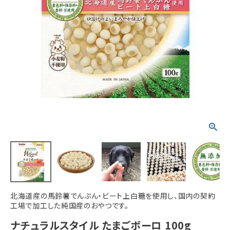
ACCOUNT MENU
ようこそ ゲスト 様
meeting_room
person
ログイン
新規会員登録
北海道産の馬鈴薯でんぷん・ビート上白糖を使用し、国内の契約
工場で加工した純国産のおやつです。
ナチュラルスタイル たまごボーロ 100g