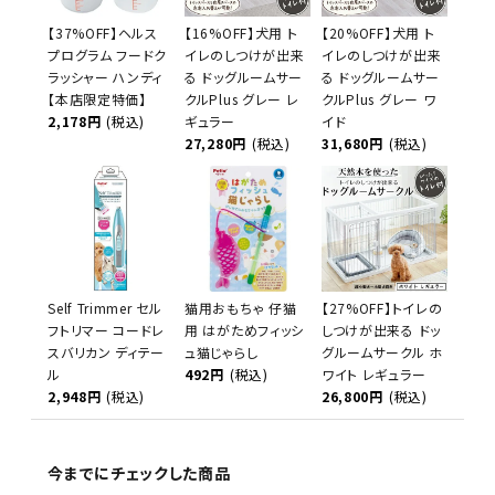
【37%OFF】ヘルス
【16%OFF】犬用 ト
【20%OFF】犬用 ト
プログラム フードク
イレのしつけが出来
イレのしつけが出来
ラッシャー ハンディ
る ドッグルームサー
る ドッグルームサー
【本店限定特価】
クルPlus グレー レ
クルPlus グレー ワ
2,178円
(税込)
ギュラー
イド
27,280円
(税込)
31,680円
(税込)
Self Trimmer セル
猫用おもちゃ 仔猫
【27%OFF】トイレの
フトリマー コードレ
用 はがためフィッシ
しつけが出来る ドッ
スバリカン ディテー
ュ猫じゃらし
グルームサークル ホ
ル
492円
(税込)
ワイト レギュラー
2,948円
(税込)
26,800円
(税込)
今までにチェックした商品