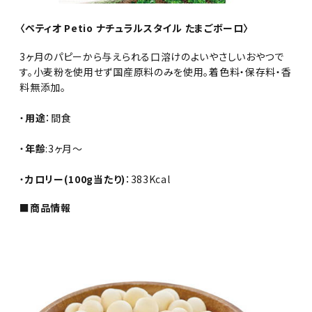
〈ペティオ Petio ナチュラルスタイル たまごボーロ〉
3ヶ月のパピーから与えられる口溶けのよいやさしいおやつで
す。小麦粉を使用せず国産原料のみを使用。着色料・保存料・香
料無添加。
・
用途
：間食
・
年齢
:3ヶ月～
・
カロリー(100g当たり)
：383Kcal
■商品情報