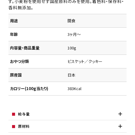
す。小麦粉を使用せず国産原料のみを使用。着色料・保存料・
香料無添加。
用途
間食
年齢
3ヶ月～
内容量・商品重量
100g
おやつ分類
ビスケット／クッキー
原産国
日本
カロリー(100g当たり)
383Kcal
給与量
原材料