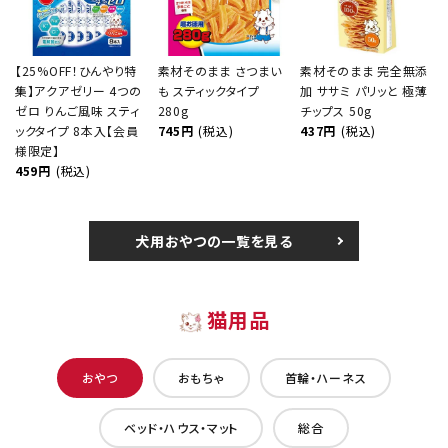
【25%OFF！ひんやり特
素材そのまま さつまい
素材そのまま 完全無添
集】アクアゼリー 4つの
も スティックタイプ
加 ササミ パリッと 極薄
ゼロ りんご風味 スティ
280g
チップス 50g
ックタイプ 8本入【会員
745円
(税込)
437円
(税込)
様限定】
459円
(税込)
犬用おやつの一覧を見る
猫用品
おやつ
おもちゃ
首輪・ハーネス
ベッド・ハウス・マット
総合