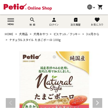
language
shopping_cart
search
wovn-lang-name
search
person
favorite
検 索
ログイン
注文履歴
お気に入り
犬用品
HOME
犬用品
犬用おやつ
ビスケット／クッキー
3ヶ月から
猫用品
ナチュラルスタイル たまごボーロ 100g
うさぎ用品
ブランド別に探す
目的別に探す
SNS
ご利用案内