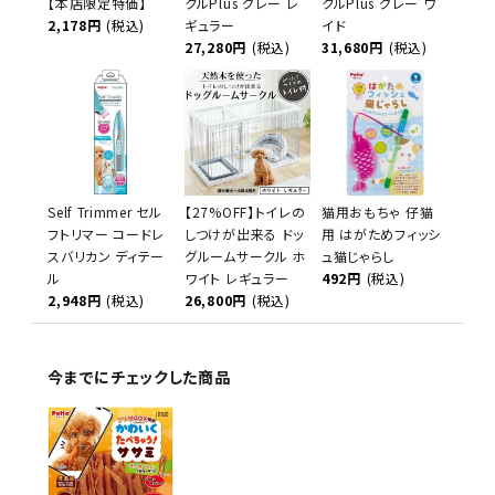
【本店限定特価】
クルPlus グレー レ
クルPlus グレー ワ
2,178円
(税込)
ギュラー
イド
27,280円
(税込)
31,680円
(税込)
Self Trimmer セル
【27%OFF】トイレの
猫用おもちゃ 仔猫
フトリマー コードレ
しつけが出来る ドッ
用 はがためフィッシ
スバリカン ディテー
グルームサークル ホ
ュ猫じゃらし
ル
ワイト レギュラー
492円
(税込)
2,948円
(税込)
26,800円
(税込)
今までにチェックした商品