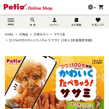
language
shopping_cart
search
wovn-lang-name
search
person
favorite
検 索
ログイン
注文履歴
お気に入り
犬用品
HOME
犬用品
犬用おやつ
ササミ系
猫用品
【15%OFF】かわいくたべちゃう！ササミ 22本入【本店限定特価】
うさぎ用品
ブランド別に探す
目的別に探す
SNS
ご利用案内