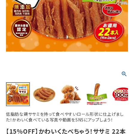
ACCOUNT MENU
ようこそ ゲスト 様
meeting_room
person
ログイン
新規会員登録
低脂肪な鶏ササミを持って食べやすいロール形状に仕上げまし
た！かわいく食べている写真や動画をSNSにアップしよう！
【15%OFF】かわいくたべちゃう！ササミ 22本