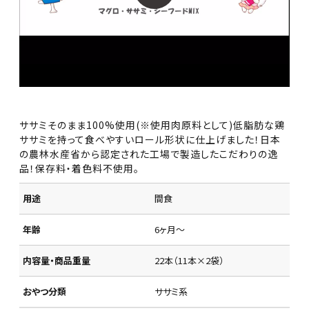
ササミそのまま100%使用(※使用肉原料として)低脂肪な鶏
ササミを持って食べやすいロール形状に仕上げました！日本
の農林水産省から認定された工場で製造したこだわりの逸
品！保存料・着色料不使用。
用途
間食
年齢
6ヶ月～
内容量・商品重量
22本（11本×2袋）
おやつ分類
ササミ系