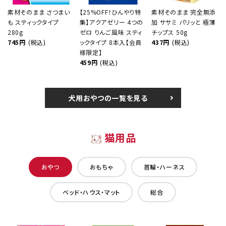
素材そのまま さつまい
【25%OFF！ひんやり特
素材そのまま 完全無添
も スティックタイプ
集】アクアゼリー 4つの
加 ササミ パリッと 極薄
280g
ゼロ りんご風味 スティ
チップス 50g
745円
(税込)
ックタイプ 8本入【会員
437円
(税込)
様限定】
459円
(税込)
犬用おやつの一覧を見る
猫用品
おやつ
おもちゃ
首輪・ハーネス
ベッド・ハウス・マット
総合