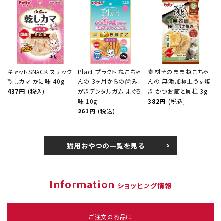
キャットSNACK スナック
Plact プラクト ねこちゃ
素材そのまま ねこちゃ
乾しカマ かに味 40g
んの 3ヶ月からの歯み
んの 無添加極上うす焼
437円
(税込)
がきデンタルガム まぐろ
き かつお節と貝柱 3g
味 10g
382円
(税込)
261円
(税込)
猫用おやつの一覧を見る
Information
ショッピング情報
ご注文の商品は