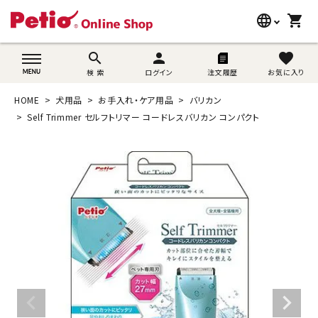
language
shopping_cart
search
wovn-lang-name
search
person
favorite
検 索
ログイン
注文履歴
お気に入り
犬用品
HOME
犬用品
お手入れ・ケア用品
バリカン
猫用品
Self Trimmer セルフトリマー コードレスバリカン コンパクト
うさぎ用品
ブランド別に探す
目的別に探す
SNS
ご利用案内