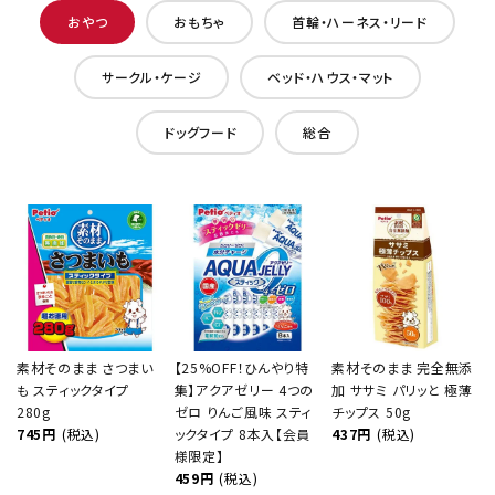
おやつ
おもちゃ
首輪・ハーネス・リード
サークル・ケージ
ベッド・ハウス・マット
ドッグフード
総合
素材そのまま さつまい
【25%OFF！ひんやり特
素材そのまま 完全無添
も スティックタイプ
集】アクアゼリー 4つの
加 ササミ パリッと 極薄
280g
ゼロ りんご風味 スティ
チップス 50g
745円
(税込)
ックタイプ 8本入【会員
437円
(税込)
様限定】
459円
(税込)