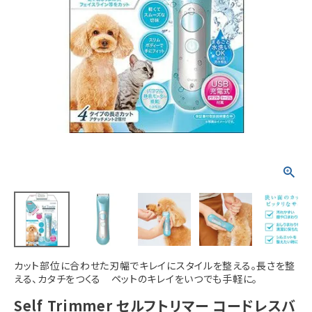
ACCOUNT MENU
ようこそ ゲスト 様
meeting_room
person
ログイン
新規会員登録
カット部位に合わせた刃幅でキレイにスタイルを整える。長さを整
える、カタチをつくる ペットのキレイをいつでも手軽に。
Self Trimmer セルフトリマー コードレスバ