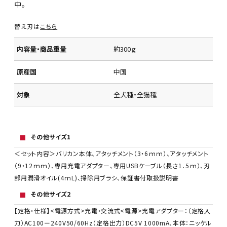
中。
替え刃は
こちら
内容量・商品重量
約300ｇ
原産国
中国
対象
全犬種・全猫種
その他サイズ1
＜セット内容＞バリカン本体、アタッチメント（3・6ｍｍ）、アタッチメント
（9・12ｍｍ）、専用充電アダプター、専用USBケーブル（長さ1．5ｍ）、刃
部用潤滑オイル(4ｍL)、掃除用ブラシ、保証書付取扱説明書
その他サイズ2
【定格・仕様】<電源方式>充電・交流式<電源>充電アダプター：（定格入
力）AC100ー240V50/60Hz（定格出力）DC5V 1000mA、本体：ニッケル