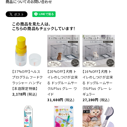
商品についてのお問い合わせ
この商品を見た人は、
こちらの商品もチェックしています！
【37%OFF】ヘルス
【20%OFF】犬用 ト
【16%OFF】犬用 ト
プログラム フードク
イレのしつけが出来
イレのしつけが出来
ラッシャー ハンディ
る ドッグルームサー
る ドッグルームサー
【本店限定特価】
クルPlus グレー ワ
クルPlus グレー レ
2,178円
(税込)
イド
ギュラー
31,680円
(税込)
27,280円
(税込)