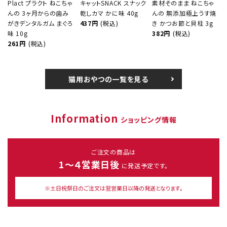
Plact プラクト ねこちゃ
キャットSNACK スナック
素材そのまま ねこちゃ
んの 3ヶ月からの歯み
乾しカマ かに味 40g
んの 無添加極上うす焼
がきデンタルガム まぐろ
437円
(税込)
き かつお節と貝柱 3g
味 10g
382円
(税込)
261円
(税込)
猫用おやつの一覧を見る
Information
ショッピング情報
ご注文の商品は
1～４営業日後
に発送予定です。
※土日祝祭日のご注文は翌営業日以降の発送となります。