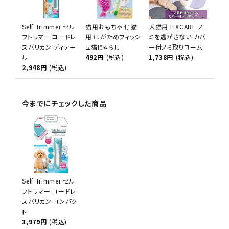
Self Trimmer セル
猫用おもちゃ 仔猫
犬猫用 FIXCARE ノ
フトリマー コードレ
用 はがためフィッシ
ミを逃がさない カバ
スバリカン ディテー
ュ猫じゃらし
ー付ノミ取りコーム
ル
492円
(税込)
1,738円
(税込)
2,948円
(税込)
今までにチェックした商品
Self Trimmer セル
フトリマー コードレ
スバリカン コンパク
ト
3,979円
(税込)