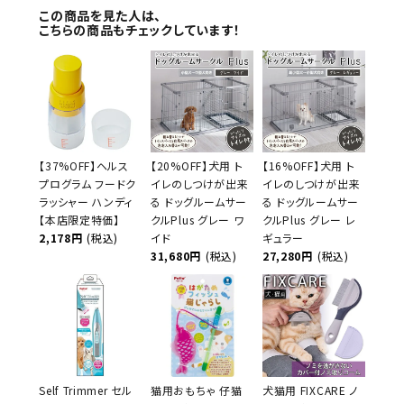
この商品を見た人は、
こちらの商品もチェックしています！
【37%OFF】ヘルス
【20%OFF】犬用 ト
【16%OFF】犬用 ト
プログラム フードク
イレのしつけが出来
イレのしつけが出来
ラッシャー ハンディ
る ドッグルームサー
る ドッグルームサー
【本店限定特価】
クルPlus グレー ワ
クルPlus グレー レ
2,178円
(税込)
イド
ギュラー
31,680円
(税込)
27,280円
(税込)
Self Trimmer セル
猫用おもちゃ 仔猫
犬猫用 FIXCARE ノ