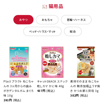
猫用品
おやつ
おもちゃ
首輪・ハーネス
ベッド・ハウス・マット
総合
Plact プラクト ねこちゃ
キャットSNACK スナック
素材そのまま ねこちゃ
んの 3ヶ月からの歯み
乾しカマ かに味 40g
んの 無添加極上うす焼
がきデンタルガム まぐろ
437円
(税込)
き かつお節と貝柱 3g
味 10g
382円
(税込)
261円
(税込)