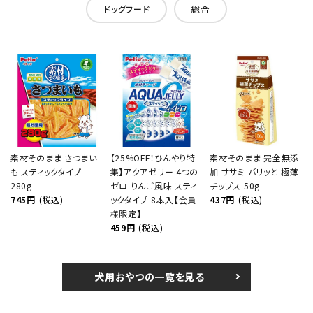
ドッグフード
総合
素材そのまま さつまい
【25%OFF！ひんやり特
素材そのまま 完全無添
も スティックタイプ
集】アクアゼリー 4つの
加 ササミ パリッと 極薄
280g
ゼロ りんご風味 スティ
チップス 50g
745円
(税込)
ックタイプ 8本入【会員
437円
(税込)
様限定】
459円
(税込)
犬用おやつの一覧を見る