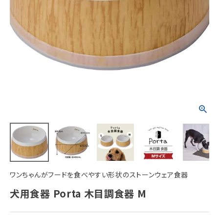
ACCOUNT MENU
ようこそ ゲスト 様
meeting_room
person
ログイン
新規会員登録
ワンちゃんがフードを食べやすい形状のストーンウェア食器
犬用食器 Porta 木目調食器 M