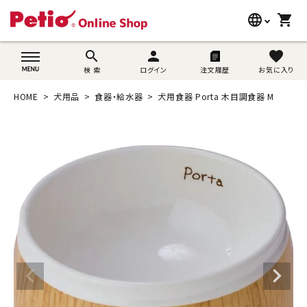
language
shopping_cart
search
wovn-lang-name
search
person
favorite
検 索
ログイン
注文履歴
お気に入り
犬用品
HOME
犬用品
食器・給水器
犬用食器 Porta 木目調食器 M
猫用品
うさぎ用品
ブランド別に探す
目的別に探す
SNS
ご利用案内