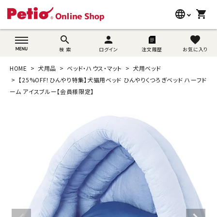
language
shopping_cart
search
wovn-lang-name
search
person
favorite
検 索
ログイン
注文履歴
お気に入り
犬用品
HOME
犬用品
ベッド・ハウス・マット
犬用ベッド
猫用品
【25%OFF！ひんやり特集】犬猫用ベッド ひんやりくつろぎベッド ハーフド
ーム アイスブルー【会員様限定】
うさぎ用品
ブランド別に探す
目的別に探す
SNS
ご利用案内