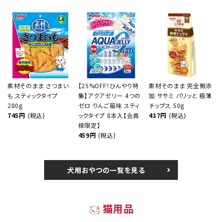
素材そのまま さつまい
【25%OFF！ひんやり特
素材そのまま 完全無添
も スティックタイプ
集】アクアゼリー 4つの
加 ササミ パリッと 極薄
280g
ゼロ りんご風味 スティ
チップス 50g
745円
(税込)
ックタイプ 8本入【会員
437円
(税込)
様限定】
459円
(税込)
犬用おやつの一覧を見る
猫用品