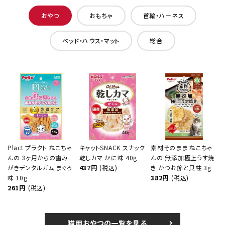
おやつ
おもちゃ
首輪・ハーネス
ベッド・ハウス・マット
総合
Plact プラクト ねこちゃ
キャットSNACK スナック
素材そのまま ねこちゃ
んの 3ヶ月からの歯み
乾しカマ かに味 40g
んの 無添加極上うす焼
がきデンタルガム まぐろ
437円
(税込)
き かつお節と貝柱 3g
味 10g
382円
(税込)
261円
(税込)
猫用おやつの一覧を見る