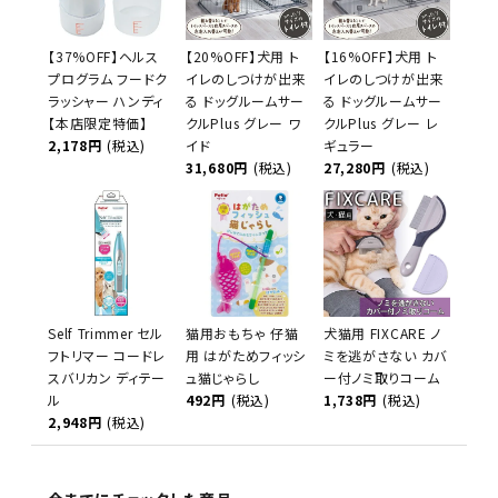
【37%OFF】ヘルス
【20%OFF】犬用 ト
【16%OFF】犬用 ト
プログラム フードク
イレのしつけが出来
イレのしつけが出来
ラッシャー ハンディ
る ドッグルームサー
る ドッグルームサー
【本店限定特価】
クルPlus グレー ワ
クルPlus グレー レ
2,178円
(税込)
イド
ギュラー
31,680円
(税込)
27,280円
(税込)
Self Trimmer セル
猫用おもちゃ 仔猫
犬猫用 FIXCARE ノ
フトリマー コードレ
用 はがためフィッシ
ミを逃がさない カバ
スバリカン ディテー
ュ猫じゃらし
ー付ノミ取りコーム
ル
492円
(税込)
1,738円
(税込)
2,948円
(税込)