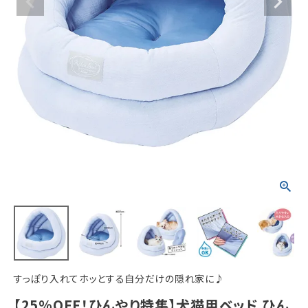
ACCOUNT MENU
ようこそ ゲスト 様
meeting_room
person
ログイン
新規会員登録
すっぽり入れてホッとする自分だけの隠れ家に♪
【25%OFF！ひんやり特集】犬猫用ベッド ひん