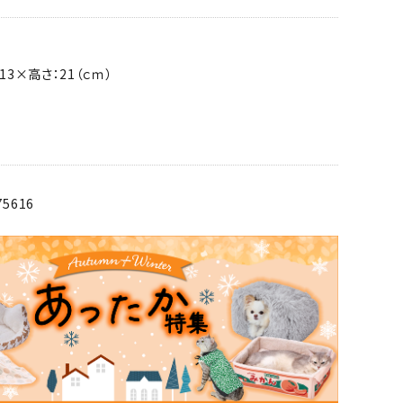
13×高さ：21（ｃｍ）
75616