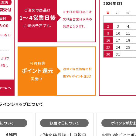
ご案内
2026年8月
間受付
ご注文の商品は
※土日祝祭日のご注
日
月
火
1～４営業日後
受付
文は翌営業日以降の
に発送予定です。
6:00
2
3
4
発送となります。
9
10
11
00、祝日
16
17
18
23
24
25
30
31
せはフ
会員特典
け致し
通常で販売価格の税
ポイント還元
抜
5%ポイント還元！
実施中！
ォームへ
オンラインショップについて
について
お届け日について
ポイントが貯
698円
ご注文確認後、土日祝日
お買い物ごとにポ