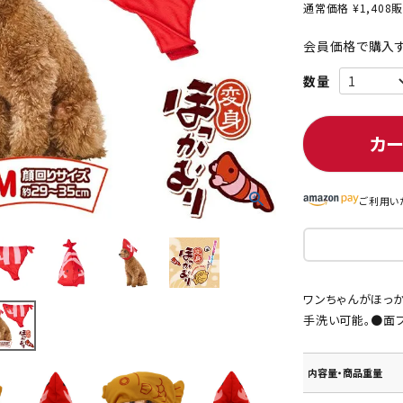
通常価格
¥
1,408
販
会員価格で購入す
ト中にオススメ
まとめ買いでオトク！！
カ
ご利用い
ワンちゃんがほっか
手洗い可能。●面
内容量・商品重量