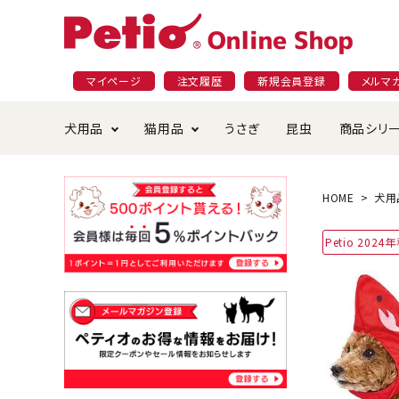
マイページ
注文履歴
新規会員登録
メルマ
犬用品
猫用品
うさぎ
昆虫
商品シリ
ドッグフード
ごはん・おやつ
プラクト
夜のお散歩特集
ショッピングガイド
おや
お手
素材
無添
会員
HOME
犬用
国産フード&おやつ特集
穀物不使
Petio 202
ペットシーツ
ベッド・ハウス・マット
返品・交換について
ベッ
サー
オン
おもちゃ
食器・給水器
食器
防虫
じゃらして遊ぶ
引っ張っ
首輪・ハーネス・リード
替え・交換パーツ
しつ
アパレル
またたび