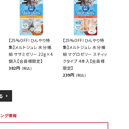
【25%OFF！ひんやり特
【25%OFF！ひんやり特
集】メルトジュレ 水分補
集】メルトジュレ 水分補
給 ササミゼリー 22g×4
給 マグロゼリー スティッ
個入【会員様限定】
クタイプ 4本入【会員様
382円
限定】
(税込)
239円
(税込)
る
ピング情報