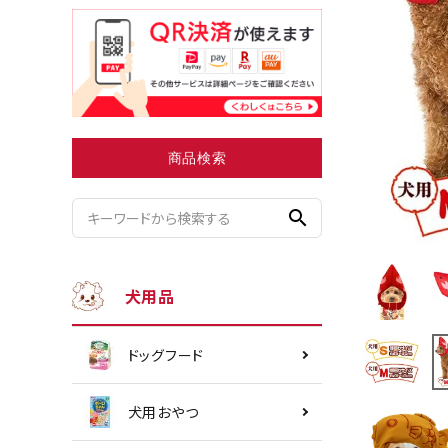
小型犬にオススメ
ダイエッ
商品検索
search
犬用品
ドッグフード
犬用おやつ