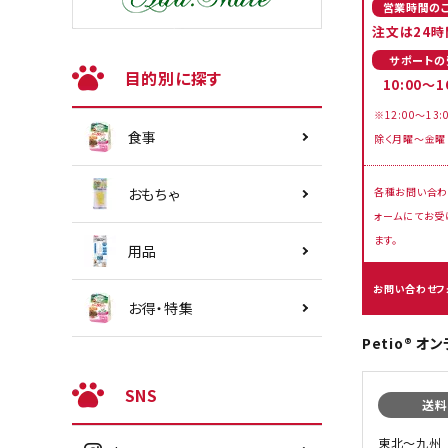
営業時間の
注文は24時
サポートの
目的別に探す
10:00～1
※12:00～13:
食事
除く月曜～金曜
おもちゃ
各種お問い合わ
ォームにてお受
ます。
用品
お問い合わせフ
お得・特集
Petio® 
SNS
送料
東北〜九州