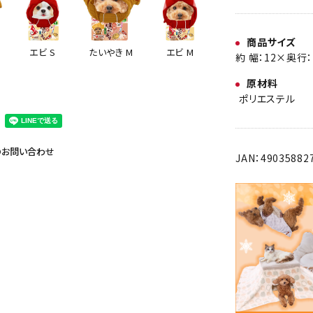
商品サイズ
エビ M
エビ S
たいやき M
約 幅：12×奥行：
原材料
ポリエステル
のお問い合わせ
JAN：49035882