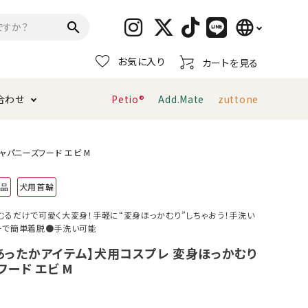
language
search
お気に入り
カートを見る
日本語
合わせ
Petio®
Add.Mate
zuttone
English
简体中文
トイレタリー・消臭剤
猫砂
ペティオ公式アプリ
お支払い方法・配送について
ャパニーズフード エビ M
用品
犬用首輪
キャリーバッグ
おもちゃ
むるだけで可愛く大変身！手軽に“変身ほっかむり”しちゃおう！手洗い
ーで簡単着脱●手洗い可能
服・ウェア
首輪・ハーネス
デンタルおもちゃ
！あったかアイテム】犬用コスプレ 変身ほっかむり
ード エビ M