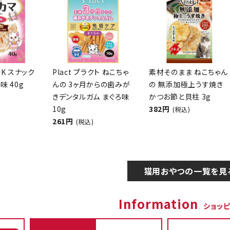
CK スナック
Plact プラクト ねこちゃ
素材そのまま ねこちゃん
味 40g
んの 3ヶ月からの歯みが
の 無添加極上うす焼き
きデンタルガム まぐろ味
かつお節と貝柱 3g
10g
382円
(税込)
261円
(税込)
猫用おやつの一覧を見
Information
ショッ