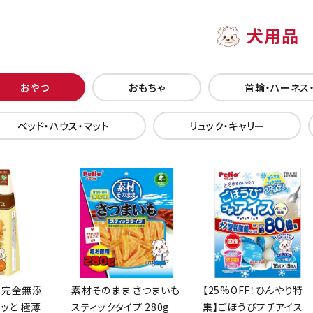
犬用品
おやつ
おもちゃ
首輪・ハーネス
ベッド・ハウス・マット
リュック・キャリー
 完全無添
素材そのまま さつまいも
【25%OFF！ひんやり特
リッと 極薄
スティックタイプ 280g
集】ごほうびプチアイス