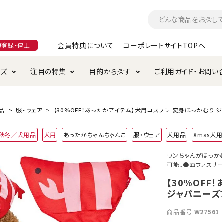
会員特典について
コーポレートサイトTOPへ
ガ登録・停止
ーズ
注目の特集
目的から探す
ご利用ガイド・お問い
つ
入れ・ケア用品
そのまま
加特集
特典について
お手入れ・ケア用品
トイレタリー・消臭剤
極上
けりぐるみ特集
ご注文方法について
品
服・ウェア
【30%OFF！あったかアイテム】犬用コスプレ 変身ほっかむり ジ
用のグレインフリー
4年秋冬／犬用品
犬用
あったかちゃんちゃんこ
服・ウェア
犬用品
Xmas犬
ド・ハウス・マット
クル・ケージ・タワー
ラインショップ利用規約
サークル・ケージ
キャリーバッグ
ワンちゃんがほっか
可能。●面ファスナ
・給水器
用品
防虫用品
服・ウェア
て遊ぶ
投げて遊ぶ
【30%OFF
ジャパニーズフ
け用品
替え・交換パーツ
商品番号
W27561
・元気草
夜のお散歩