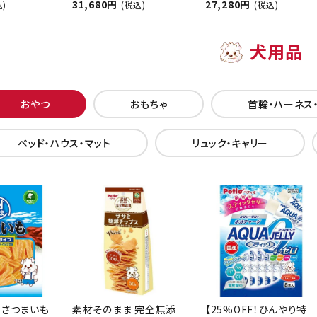
31,680円
27,280円
込)
(税込)
(税込)
犬用品
おやつ
おもちゃ
首輪・ハーネス
ベッド・ハウス・マット
リュック・キャリー
 さつまいも
素材そのまま 完全無添
【25%OFF！ひんやり特