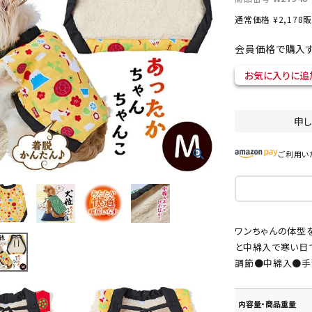
通常価格
¥
2,178
販
会員価格で購入す
ト中にオススメ
まとめ買いでオトク！！
お気に入りに追
申
ご利用い
ワンちゃんの体型
と中綿入で寒い日
調節●中綿入●手
内容量・商品重量