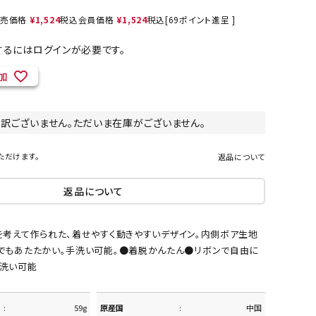
売価格
¥
1,524
税込
会員価格
¥
1,524
税込
[
69
ポイント進呈 ]
るにはログインが必要です。
ネコポス対象商品一覧
加
し訳ございません。ただいま在庫がございません。
ただけます。
返品について
返品について
を考えて作られた、着せやすく動きやすいデザイン。内側ボア生地
でもあたたかい。手洗い可能。●着脱かんたん●リボンで自由に
洗い可能
59g
原産国
中国