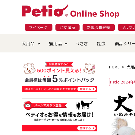
マイページ
注文履歴
新規会員登録
メルマ
犬用品
猫用品
うさぎ
昆虫
商品シリ
ドッグフード
ごはん・おやつ
プラクト
夜のお散歩特集
ショッピングガイド
おや
お手
素材
無添
会員
HOME
犬用
国産フード&おやつ特集
穀物不使
Petio 202
ペットシーツ
ベッド・ハウス・マット
返品・交換について
ベッ
サー
オン
おもちゃ
食器・給水器
食器
防虫
じゃらして遊ぶ
引っ張っ
首輪・ハーネス・リード
替え・交換パーツ
しつ
アパレル
またたび