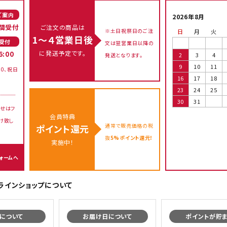
ご案内
2026年8月
間受付
ご注文の商品は
※土日祝祭日のご注
日
月
火
1～４営業日後
受付
文は翌営業日以降の
に発送予定です。
6:00
2
3
4
発送となります。
9
10
11
00、祝日
16
17
18
23
24
25
30
31
せはフ
会員特典
け致し
通常で販売価格の税
ポイント還元
抜
5%ポイント還元！
実施中！
ォームへ
オンラインショップについて
について
お届け日について
ポイントが貯