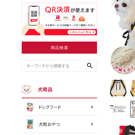
小型犬にオススメ
ダイエッ
商品検索
search
犬用品
ドッグフード
犬用おやつ