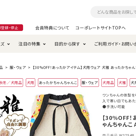
会員特典について
コーポレートサイトTOPへ
ガ登録・停止
ーズ
注目の特集
目的から探す
ご利用ガイド・お問い
つ
入れ・ケア用品
そのまま
加特集
特典について
お手入れ・ケア用品
トイレタリー・消臭剤
極上
けりぐるみ特集
ご注文方法について
品
服・ウェア
【30%OFF！あったかアイテム】犬用ウェア 犬雅 あったかちゃんち
用のグレインフリー
4年秋冬／犬用品
犬用
あったかちゃんちゃんこ
服・ウェア
犬用品
犬雅
犬
ド・ハウス・マット
クル・ケージ・タワー
ラインショップ利用規約
サークル・ケージ
キャリーバッグ
ワンちゃんの体型を
入で寒い日でもあた
・給水器
用品
防虫用品
服・ウェア
て遊ぶ
投げて遊ぶ
●手洗い可能
【30%OFF
け用品
替え・交換パーツ
ゃんちゃんこ 
・元気草
夜のお散歩
商品番号
W27548