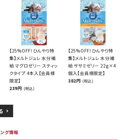
【25%OFF！ひんやり特
【25%OFF！ひんやり特
集】メルトジュレ 水分補
集】メルトジュレ 水分補
給 マグロゼリー スティッ
給 ササミゼリー 22g×4
クタイプ 4本入【会員様
個入【会員様限定】
限定】
382円
(税込)
239円
(税込)
る
ピング情報