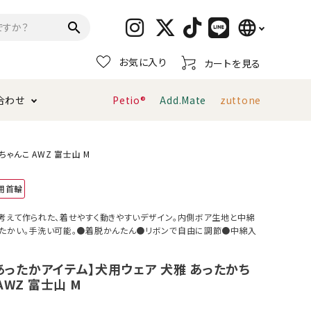
language
search
お気に入り
カートを見る
日本語
合わせ
Petio®
Add.Mate
zuttone
English
简体中文
トイレタリー・消臭剤
猫砂
ペティオ公式アプリ
お支払い方法・配送について
ゃんこ AWZ 富士山 M
用首輪
キャリーバッグ
おもちゃ
考えて作られた、着せやすく動きやすいデザイン。内側ボア生地と中綿
たかい。手洗い可能。●着脱かんたん●リボンで自由に調節●中綿入
服・ウェア
首輪・ハーネス
デンタルおもちゃ
！あったかアイテム】犬用ウェア 犬雅 あったかち
AWZ 富士山 M