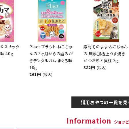
CK スナック
Plact プラクト ねこちゃ
素材そのまま ねこちゃん
味 40g
んの 3ヶ月からの歯みが
の 無添加極上うす焼き
きデンタルガム まぐろ味
かつお節と貝柱 3g
10g
382円
(税込)
261円
(税込)
猫用おやつの一覧を見
Information
ショッ