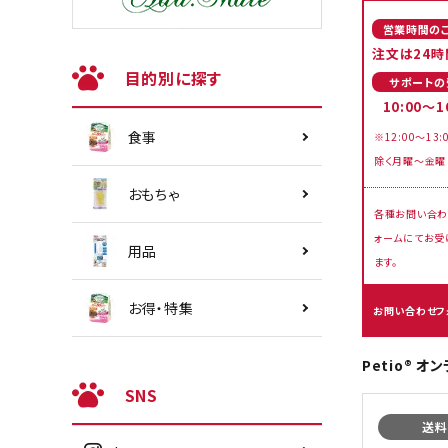
営業時間の
注文は24時
目的別に探す
サポートの
10:00～1
食事
※12:00～13:
除く月曜～金曜
おもちゃ
各種お問い合わ
ォームにてお受
用品
ます。
お得・特集
お問い合わせフ
Petio® 
SNS
送料