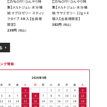
【25%OFF！ひんやり特
【25%OFF！ひんやり特
集】メルトジュレ 水分補
集】メルトジュレ 水分補
給 マグロゼリー スティッ
給 ササミゼリー 22g×4
クタイプ 4本入【会員様
個入【会員様限定】
限定】
382円
(税込)
239円
(税込)
る
ピング情報
2026年9月
水
木
金
土
日
月
火
水
木
金
土
1
1
2
3
4
5
5
6
7
8
6
7
8
9
10
11
12
12
13
14
15
13
14
15
16
17
18
19
19
20
21
22
20
21
22
23
24
25
26