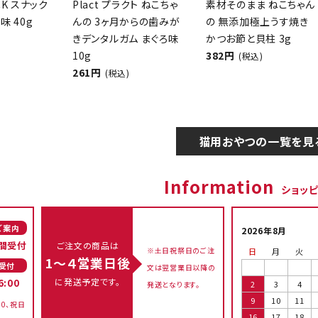
CK スナック
Plact プラクト ねこちゃ
素材そのまま ねこちゃん
味 40g
んの 3ヶ月からの歯みが
の 無添加極上うす焼き
きデンタルガム まぐろ味
かつお節と貝柱 3g
10g
382円
(税込)
261円
(税込)
猫用おやつの一覧を見
Information
ショッ
ご案内
2026年8月
間受付
ご注文の商品は
※土日祝祭日のご注
日
月
火
1～４営業日後
受付
文は翌営業日以降の
に発送予定です。
6:00
2
3
4
発送となります。
9
10
11
00、祝日
16
17
18