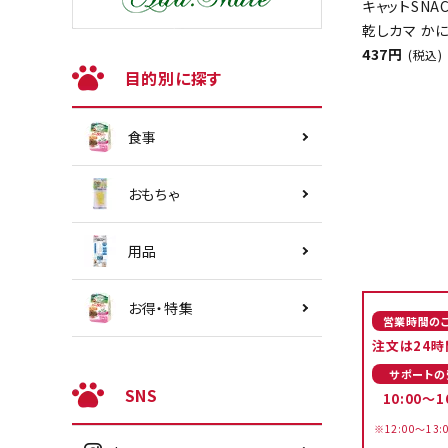
キャットSNA
乾しカマ かに
437円
(税込)
目的別に探す
食事
おもちゃ
用品
お得・特集
営業時間の
注文は24時
サポートの
SNS
10:00～1
※12:00～13: