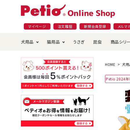
マイページ
注文履歴
新規会員登録
メルマ
犬用品
猫用品
うさぎ
昆虫
商品シリ
ドッグフード
ごはん・おやつ
プラクト
夜のお散歩特集
ショッピングガイド
おや
お手
素材
無添
会員
HOME
犬用
国産フード&おやつ特集
穀物不使
Petio 202
ペットシーツ
ベッド・ハウス・マット
返品・交換について
ベッ
サー
オン
おもちゃ
食器・給水器
食器
防虫
じゃらして遊ぶ
引っ張っ
首輪・ハーネス・リード
替え・交換パーツ
しつ
アパレル
またたび