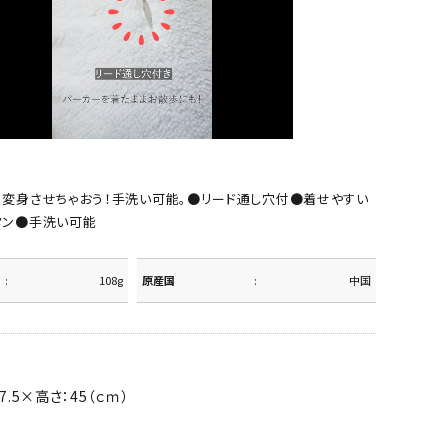
く変身させちゃおう！手洗い可能。●リード通し穴付●着せやすい
タン●手洗い可能
108g
原産国
中国
7.5×高さ：45（ｃｍ）