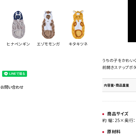
キタキツネ
ヒナペンギン
エゾモモンガ
うちの子をかわい
前開きスナップボ
内容量・商品重量
のお問い合わせ
商品サイズ
約 幅：25×奥行：
原材料