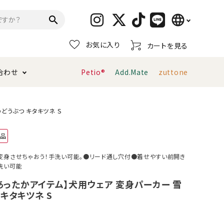
language
search
お気に入り
カートを見る
日本語
合わせ
Petio®
Add.Mate
zuttone
English
简体中文
トイレタリー・消臭剤
猫砂
ペティオ公式アプリ
お支払い方法・配送について
どうぶつ キタキツネ S
用品
キャリーバッグ
おもちゃ
変身させちゃおう！手洗い可能。●リード通し穴付●着せやすい前開き
洗い可能
服・ウェア
首輪・ハーネス
デンタルおもちゃ
！あったかアイテム】犬用ウェア 変身パーカー 雪
キタキツネ S