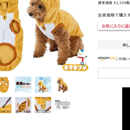
通常価格
¥
2,508
販
会員価格で購入す
お気に入りに追
ト中にオススメ
まとめ買いでオトク！！
申
ご利用い