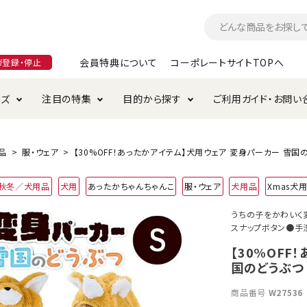
会員特典について
コーポレートサイトTOPへ
ガ登録・停止
ーズ
注目の特集
目的から探す
ご利用ガイド・お問い
つ
入れ・ケア用品
そのまま
加特集
特典について
お手入れ・ケア用品
トイレタリー・消臭剤
極上
けりぐるみ特集
ご注文方法について
品
服・ウェア
【30%OFF！あったかアイテム】犬用ウェア 変身パーカー 雪国の
用のグレインフリー
4年秋冬／犬用品
犬用
あったかちゃんちゃんこ
服・ウェア
犬用品
Xmas犬
ド・ハウス・マット
クル・ケージ・タワー
ラインショップ利用規約
サークル・ケージ
キャリーバッグ
うちの子をかわいく
スナップボタン●手
・給水器
用品
防虫用品
服・ウェア
て遊ぶ
投げて遊ぶ
【30%OFF
国のどうぶつ 
け用品
替え・交換パーツ
商品番号
W27536
・元気草
夜のお散歩