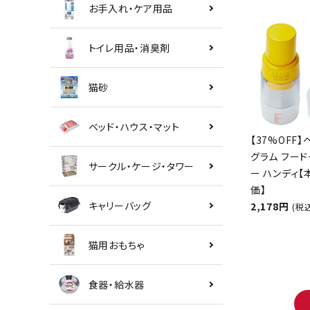
お手入れ・ケア用品
トイレ用品・消臭剤
猫砂
ベッド・ハウス・マット
【37%OFF】
グラム フード
サークル・ケージ・タワー
ー ハンディ
価】
キャリーバッグ
2,178円
(税
猫用おもちゃ
食器・給水器