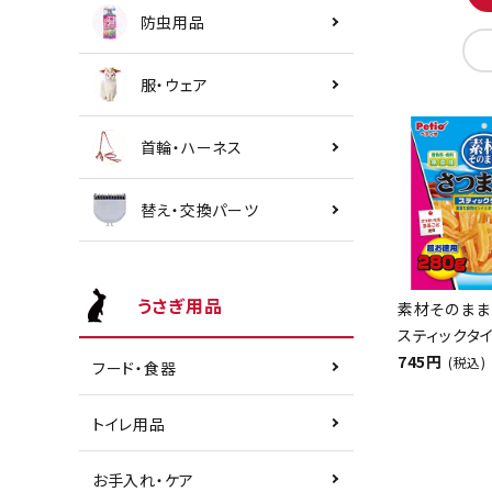
防虫用品
服・ウェア
首輪・ハーネス
替え・交換パーツ
うさぎ用品
素材そのまま
スティックタイ
745円
(税込)
フード・食器
トイレ用品
お手入れ・ケア