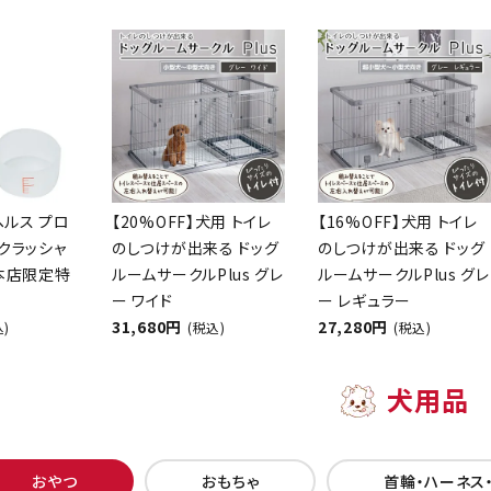
ヘルス プロ
【20%OFF】犬用 トイレ
【16%OFF】犬用 トイレ
クラッシャ
のしつけが出来る ドッグ
のしつけが出来る ドッグ
【本店限定特
ルームサークルPlus グレ
ルームサークルPlus グレ
ー ワイド
ー レギュラー
31,680円
27,280円
込)
(税込)
(税込)
犬用品
おやつ
おもちゃ
首輪・ハーネス