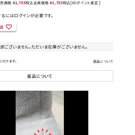
売価格
¥
1,755
税込
会員価格
¥
1,755
税込
[
80
ポイント進呈 ]
るにはログインが必要です。
加
ネコポス対象商品一覧
し訳ございません。ただいま在庫がございません。
ただけます。
返品について
返品について