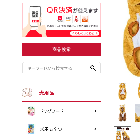
小型犬にオススメ
ダイエッ
商品検索
search
犬用品
ドッグフード
犬用おやつ