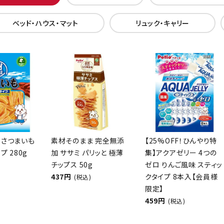
ベッド・ハウス・マット
リュック・キャリー
 さつまいも
素材そのまま 完全無添
【25%OFF！ひんやり特
プ 280g
加 ササミ パリッと 極薄
集】アクアゼリー 4つの
チップス 50g
ゼロ りんご風味 スティッ
437円
クタイプ 8本入【会員様
(税込)
限定】
459円
(税込)