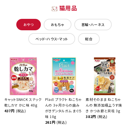
猫用品
おやつ
おもちゃ
首輪・ハーネス
ベッド・ハウス・マット
総合
キャットSNACK スナック
Plact プラクト ねこちゃ
素材そのまま ねこちゃ
乾しカマ かに味 40g
んの 3ヶ月からの歯み
んの 無添加極上うす焼
437円
(税込)
がきデンタルガム まぐろ
き かつお節と貝柱 3g
味 10g
382円
(税込)
261円
(税込)