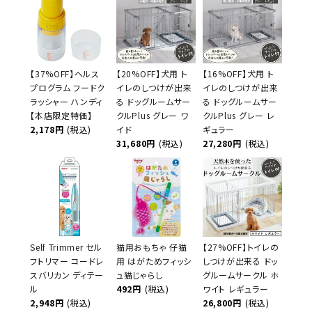
【37%OFF】ヘルス
【20%OFF】犬用 ト
【16%OFF】犬用 ト
プログラム フードク
イレのしつけが出来
イレのしつけが出来
ラッシャー ハンディ
る ドッグルームサー
る ドッグルームサー
【本店限定特価】
クルPlus グレー ワ
クルPlus グレー レ
2,178円
(税込)
イド
ギュラー
31,680円
(税込)
27,280円
(税込)
Self Trimmer セル
猫用おもちゃ 仔猫
【27%OFF】トイレの
フトリマー コードレ
用 はがためフィッシ
しつけが出来る ドッ
スバリカン ディテー
ュ猫じゃらし
グルームサークル ホ
ル
492円
(税込)
ワイト レギュラー
2,948円
(税込)
26,800円
(税込)