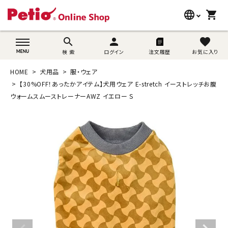
language
shopping_cart
search
wovn-lang-name
search
person
favorite
検 索
ログイン
注文履歴
お気に入り
犬用品
HOME
犬用品
服・ウェア
猫用品
【30%OFF！あったかアイテム】犬用ウェア E-stretch イーストレッチお腹
ウォームスムーストレーナーAWZ イエロー S
うさぎ用品
ブランド別に探す
目的別に探す
SNS
ご利用案内