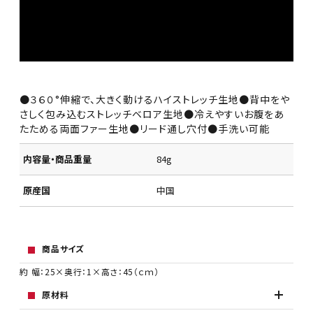
●３６０°伸縮で、大きく動けるハイストレッチ生地●背中をや
さしく包み込むストレッチベロア生地●冷えやすいお腹をあ
たためる両面ファー生地●リード通し穴付●手洗い可能
内容量・商品重量
84g
原産国
中国
商品サイズ
約 幅：25×奥行：1×高さ：45（ｃｍ）
原材料