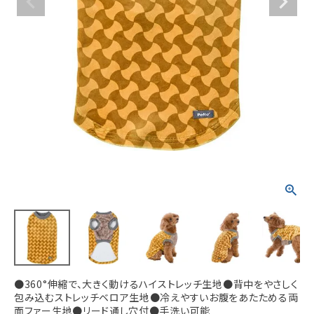
ACCOUNT MENU
ようこそ ゲスト 様
meeting_room
person
ログイン
新規会員登録
●360°伸縮で、大きく動けるハイストレッチ生地●背中をやさしく
包み込むストレッチベロア生地●冷えやすいお腹をあたためる両
面ファー生地●リード通し穴付●手洗い可能