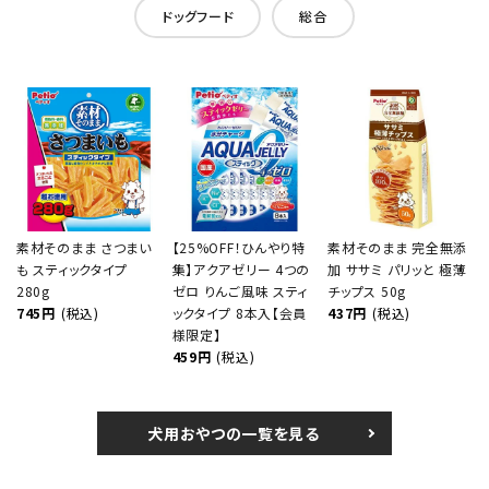
ドッグフード
総合
素材そのまま さつまい
【25%OFF！ひんやり特
素材そのまま 完全無添
も スティックタイプ
集】アクアゼリー 4つの
加 ササミ パリッと 極薄
280g
ゼロ りんご風味 スティ
チップス 50g
745円
(税込)
ックタイプ 8本入【会員
437円
(税込)
様限定】
459円
(税込)
犬用おやつの一覧を見る