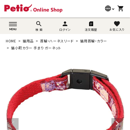
language
shopping_cart
search
wovn-lang-name
search
person
favorite
検 索
ログイン
注文履歴
お気に入り
犬用品
HOME
猫用品
首輪・ハーネスリード
猫用首輪・カラー
猫用品
猫小町カラー 手まり ガーネット
うさぎ用品
ブランド別に探す
目的別に探す
SNS
ご利用案内