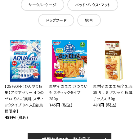
サークル・ケージ
ベッド・ハウス・マット
ドッグフード
総合
【25%OFF！ひんやり特
素材そのまま さつまい
素材そのまま 完全無添
集】アクアゼリー 4つの
も スティックタイプ
加 ササミ パリッと 極薄
ゼロ りんご風味 スティ
280g
チップス 50g
ックタイプ 8本入【会員
745円
(税込)
437円
(税込)
様限定】
459円
(税込)