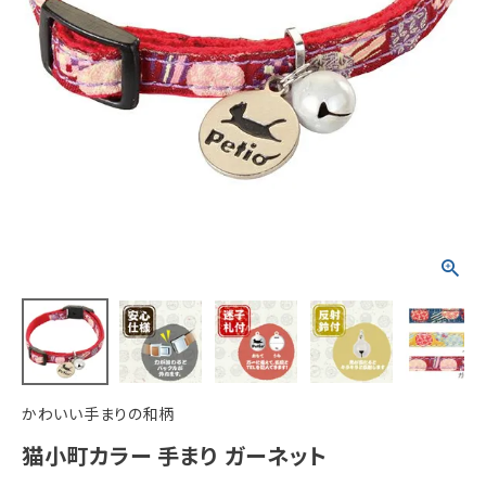
ACCOUNT MENU
ようこそ ゲスト 様
meeting_room
person
ログイン
新規会員登録
かわいい手まりの和柄
猫小町カラー 手まり ガーネット