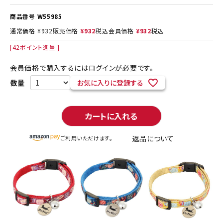
商品番号
W55985
通常価格
¥
932
販売価格
¥
932
税込
会員価格
¥
932
税込
[
42
ポイント進呈 ]
会員価格で購入するにはログインが必要です。
お気に入りに登録する
カートに入れる
返品について
ご利用いただけます。