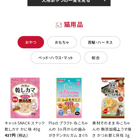
犬用おやつの一覧を見る
猫用品
おやつ
おもちゃ
首輪・ハーネス
ベッド・ハウス・マット
総合
キャットSNACK スナック
Plact プラクト ねこちゃ
素材そのまま ねこちゃ
乾しカマ かに味 40g
んの 3ヶ月からの歯み
んの 無添加極上うす焼
437円
(税込)
がきデンタルガム まぐろ
き かつお節と貝柱 3g