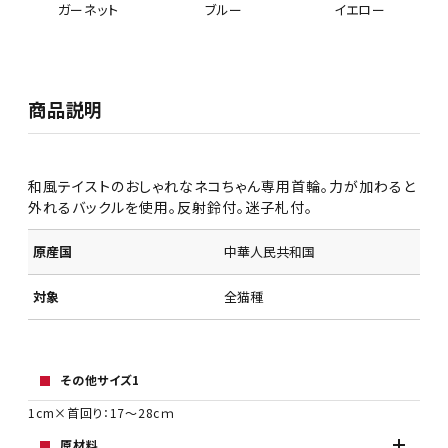
イエロー
ガーネット
ブルー
商品説明
和風テイストのおしゃれなネコちゃん専用首輪。力が加わると
外れるバックルを使用。反射鈴付。迷子札付。
原産国
中華人民共和国
対象
全猫種
その他サイズ1
1cm×首回り：17～28cｍ
原材料