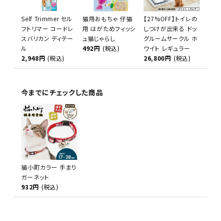
Self Trimmer セル
猫用おもちゃ 仔猫
【27%OFF】トイレの
フトリマー コードレ
用 はがためフィッシ
しつけが出来る ドッ
スバリカン ディテー
ュ猫じゃらし
グルームサークル ホ
ル
492円
(税込)
ワイト レギュラー
2,948円
(税込)
26,800円
(税込)
今までにチェックした商品
猫小町カラー 手まり
ガーネット
932円
(税込)