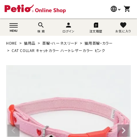
language
shopping_cart
search
wovn-lang-name
search
person
favorite
検 索
ログイン
注文履歴
お気に入り
犬用品
HOME
猫用品
首輪・ハーネスリード
猫用首輪・カラー
猫用品
CAT COLLAR キャットカラー ハートレザーカラー ピンク
うさぎ用品
ブランド別に探す
目的別に探す
SNS
ご利用案内