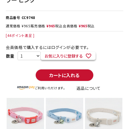
商品番号
CC9748
通常価格
¥
965
販売価格
¥
965
税込
会員価格
¥
965
税込
[
44
ポイント進呈 ]
会員価格で購入するにはログインが必要です。
お気に入りに登録する
カートに入れる
返品について
ご利用いただけます。