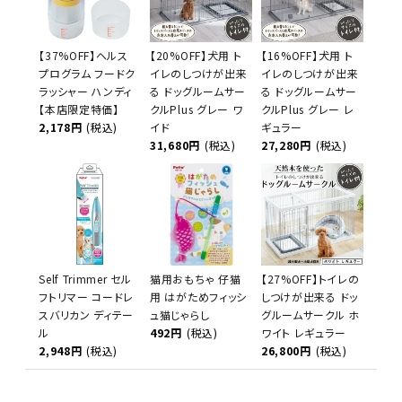
【37%OFF】ヘルス
【20%OFF】犬用 ト
【16%OFF】犬用 ト
プログラム フードク
イレのしつけが出来
イレのしつけが出来
ラッシャー ハンディ
る ドッグルームサー
る ドッグルームサー
【本店限定特価】
クルPlus グレー ワ
クルPlus グレー レ
2,178円
(税込)
イド
ギュラー
31,680円
(税込)
27,280円
(税込)
Self Trimmer セル
猫用おもちゃ 仔猫
【27%OFF】トイレの
フトリマー コードレ
用 はがためフィッシ
しつけが出来る ドッ
スバリカン ディテー
ュ猫じゃらし
グルームサークル ホ
ル
492円
(税込)
ワイト レギュラー
2,948円
(税込)
26,800円
(税込)