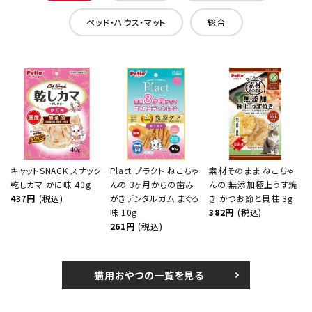
ベッド・ハウス・マット
総合
キャットSNACK スナック
Plact プラクト ねこちゃ
素材そのまま ねこちゃ
乾しカマ かに味 40g
んの 3ヶ月からの歯み
んの 無添加極上うす焼
437円
(税込)
がきデンタルガム まぐろ
き かつお節と貝柱 3g
味 10g
382円
(税込)
261円
(税込)
猫用おやつの一覧を見る