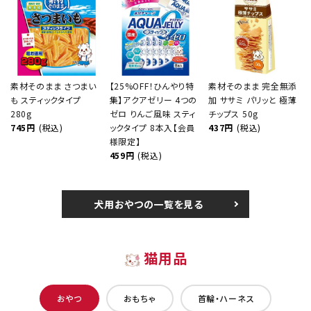
素材そのまま さつまい
【25%OFF！ひんやり特
素材そのまま 完全無添
も スティックタイプ
集】アクアゼリー 4つの
加 ササミ パリッと 極薄
280g
ゼロ りんご風味 スティ
チップス 50g
745円
(税込)
ックタイプ 8本入【会員
437円
(税込)
様限定】
459円
(税込)
犬用おやつの一覧を見る
猫用品
おやつ
おもちゃ
首輪・ハーネス