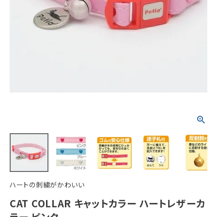
ACCOUNT MENU
ようこそ ゲスト 様
meeting_room
person
ログイン
新規会員登録
ハートの刺繍がかわいい
CAT COLLAR キャットカラー ハートレザーカ
ラー ピンク