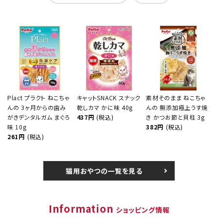
Plact プラクト ねこちゃ
キャットSNACK スナック
素材そのまま ねこちゃ
んの 3ヶ月からの歯み
乾しカマ かに味 40g
んの 無添加極上うす焼
がきデンタルガム まぐろ
437円
(税込)
き かつお節と貝柱 3g
味 10g
382円
(税込)
261円
(税込)
猫用おやつの一覧を見る
Information
ショッピング情報