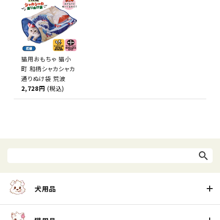
猫用おもちゃ 猫小
町 和柄シャカシャカ
通りぬけ袋 荒波
2,728円
(税込)
犬用品