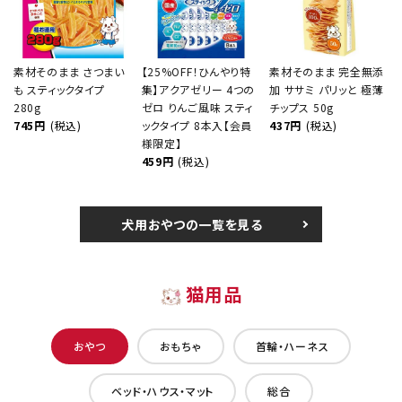
素材そのまま さつまい
【25%OFF！ひんやり特
素材そのまま 完全無添
も スティックタイプ
集】アクアゼリー 4つの
加 ササミ パリッと 極薄
280g
ゼロ りんご風味 スティ
チップス 50g
745円
(税込)
ックタイプ 8本入【会員
437円
(税込)
様限定】
459円
(税込)
犬用おやつの一覧を見る
猫用品
おやつ
おもちゃ
首輪・ハーネス
ベッド・ハウス・マット
総合