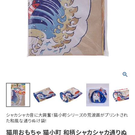
ACCOUNT MENU
ようこそ ゲスト 様
meeting_room
person
ログイン
新規会員登録
シャカシャカ音に大興奮！猫小町シリーズの荒波画がプリントされ
た和風な通りぬけ袋！
猫用おもちゃ 猫小町 和柄シャカシャカ通りぬ