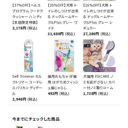
【37%OFF】ヘルス
【20%OFF】犬用 ト
【16%OFF】犬用 ト
プログラム フードク
イレのしつけが出来
イレのしつけが出来
ラッシャー ハンディ
る ドッグルームサー
る ドッグルームサー
【本店限定特価】
クルPlus グレー ワ
クルPlus グレー レ
2,178円
(税込)
イド
ギュラー
31,680円
(税込)
27,280円
(税込)
Self Trimmer セル
猫用おもちゃ 仔猫
犬猫用 FIXCARE ノ
フトリマー コードレ
用 はがためフィッシ
ミを逃がさない カバ
スバリカン ディテー
ュ猫じゃらし
ー付ノミ取りコーム
ル
492円
(税込)
1,738円
(税込)
2,948円
(税込)
今までにチェックした商品