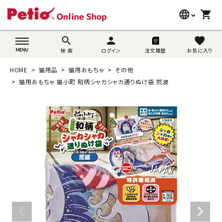
language
shopping_cart
search
wovn-lang-name
search
person
favorite
検 索
ログイン
注文履歴
お気に入り
犬用品
HOME
猫用品
猫用おもちゃ
その他
猫用品
猫用おもちゃ 猫小町 和柄シャカシャカ通りぬけ袋 荒波
うさぎ用品
ブランド別に探す
目的別に探す
SNS
ご利用案内