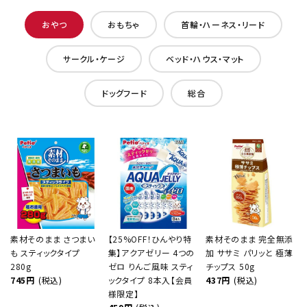
おやつ
おもちゃ
首輪・ハーネス・リード
サークル・ケージ
ベッド・ハウス・マット
ドッグフード
総合
素材そのまま さつまい
【25%OFF！ひんやり特
素材そのまま 完全無添
も スティックタイプ
集】アクアゼリー 4つの
加 ササミ パリッと 極薄
280g
ゼロ りんご風味 スティ
チップス 50g
745円
(税込)
ックタイプ 8本入【会員
437円
(税込)
様限定】