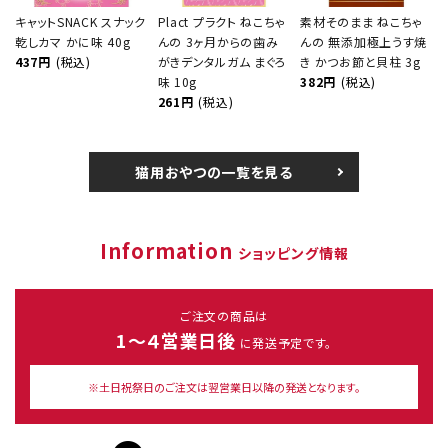
キャットSNACK スナック
Plact プラクト ねこちゃ
素材そのまま ねこちゃ
乾しカマ かに味 40g
んの 3ヶ月からの歯み
んの 無添加極上うす焼
437円
(税込)
がきデンタルガム まぐろ
き かつお節と貝柱 3g
味 10g
382円
(税込)
261円
(税込)
猫用おやつの一覧を見る
Information
ショッピング情報
ご注文の商品は
1～４営業日後
に発送予定です。
※土日祝祭日のご注文は翌営業日以降の発送となります。