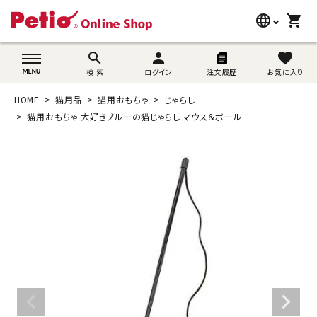
language
shopping_cart
search
wovn-lang-name
search
person
favorite
検 索
ログイン
注文履歴
お気に入り
犬用品
HOME
猫用品
猫用おもちゃ
じゃらし
猫用品
猫用おもちゃ 大好きブルーの猫じゃらし マウス＆ボール
うさぎ用品
ブランド別に探す
目的別に探す
SNS
ご利用案内