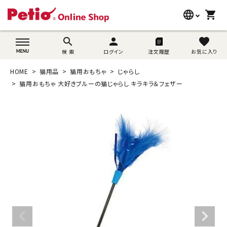
language
shopping_cart
search
wovn-lang-name
search
person
favorite
検 索
ログイン
注文履歴
お気に入り
犬用品
HOME
猫用品
猫用おもちゃ
じゃらし
猫用品
猫用おもちゃ 大好きブルーの猫じゃらし キラキラ＆フェザー
うさぎ用品
ブランド別に探す
目的別に探す
SNS
ご利用案内