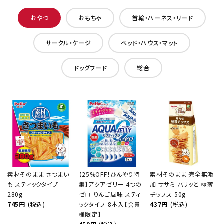
おやつ
おもちゃ
首輪・ハーネス・リード
サークル・ケージ
ベッド・ハウス・マット
ドッグフード
総合
素材そのまま さつまい
【25%OFF！ひんやり特
素材そのまま 完全無添
も スティックタイプ
集】アクアゼリー 4つの
加 ササミ パリッと 極薄
280g
ゼロ りんご風味 スティ
チップス 50g
745円
(税込)
ックタイプ 8本入【会員
437円
(税込)
様限定】