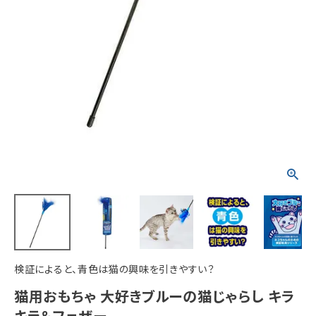
ACCOUNT MENU
ようこそ ゲスト 様
meeting_room
person
ログイン
新規会員登録
検証によると、青色は猫の興味を引きやすい？
猫用おもちゃ 大好きブルーの猫じゃらし キラ
キラ＆フェザー