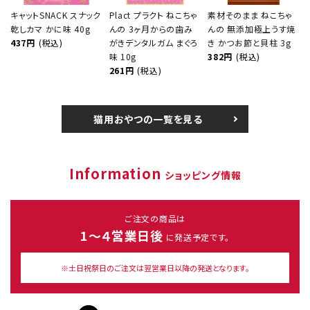
キャットSNACK スナック
Plact プラクト ねこちゃ
素材そのまま ねこちゃ
乾しカマ かに味 40g
んの 3ヶ月からの歯み
んの 無添加極上うす焼
437円
(税込)
がきデンタルガム まぐろ
き かつお節と貝柱 3g
味 10g
382円
(税込)
261円
(税込)
猫用おやつの一覧を見る
Information
ショッピング情報
ご注文の商品は
1～４営業日後
に発送予定です。
※土日祝祭日のご注文は翌営業日以降の発送となります。