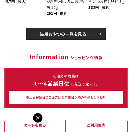
437円
(税込)
がきデンタルガム まぐろ
き かつお節と貝柱 3g
味 10g
382円
(税込)
261円
(税込)
猫用おやつの一覧を見る
Information
ショッピング情報
ご注文の商品は
1～４営業日後
に発送予定です。
※土日祝祭日のご注文は翌営業日以降の発送となります。
カートを見る
ご利用案内