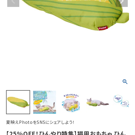
ACCOUNT MENU
ようこそ ゲスト 様
meeting_room
person
ログイン
新規会員登録
夏映えPhotoをSNSにシェアしよう！
【25%OFF！ひんやり特集】猫用おもちゃ ひん