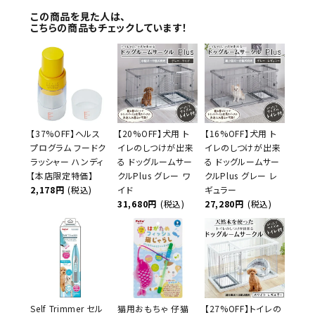
この商品を見た人は、
こちらの商品もチェックしています！
【37%OFF】ヘルス
【20%OFF】犬用 ト
【16%OFF】犬用 ト
プログラム フードク
イレのしつけが出来
イレのしつけが出来
ラッシャー ハンディ
る ドッグルームサー
る ドッグルームサー
【本店限定特価】
クルPlus グレー ワ
クルPlus グレー レ
2,178円
(税込)
イド
ギュラー
31,680円
(税込)
27,280円
(税込)
Self Trimmer セル
猫用おもちゃ 仔猫
【27%OFF】トイレの