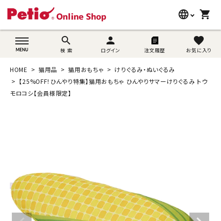
language
shopping_cart
search
wovn-lang-name
search
person
favorite
検 索
ログイン
注文履歴
お気に入り
犬用品
HOME
猫用品
猫用おもちゃ
けりぐるみ・ぬいぐるみ
猫用品
【25%OFF！ひんやり特集】猫用おもちゃ ひんやりサマーけりぐるみ トウ
モロコシ【会員様限定】
うさぎ用品
ブランド別に探す
目的別に探す
SNS
ご利用案内