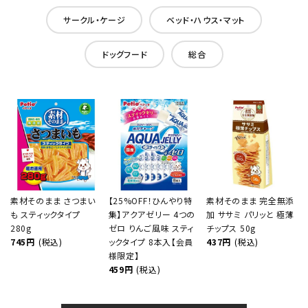
サークル・ケージ
ベッド・ハウス・マット
ドッグフード
総合
素材そのまま さつまい
【25%OFF！ひんやり特
素材そのまま 完全無添
も スティックタイプ
集】アクアゼリー 4つの
加 ササミ パリッと 極薄
280g
ゼロ りんご風味 スティ
チップス 50g
745円
(税込)
ックタイプ 8本入【会員
437円
(税込)
様限定】
459円
(税込)