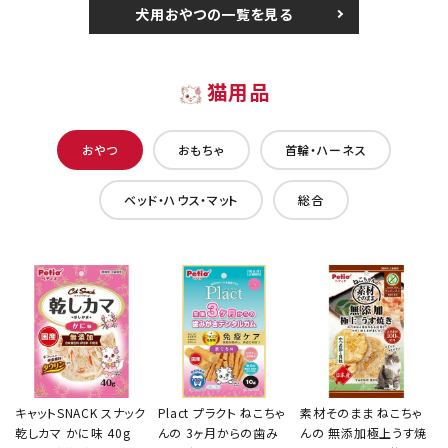
犬用おやつの一覧を見る
猫用品
おやつ
おもちゃ
首輪・ハーネス
ベッド・ハウス・マット
総合
キャットSNACK スナック
Plact プラクト ねこちゃ
素材そのまま ねこちゃ
乾しカマ かに味 40g
んの 3ヶ月からの歯み
んの 無添加極上うす焼