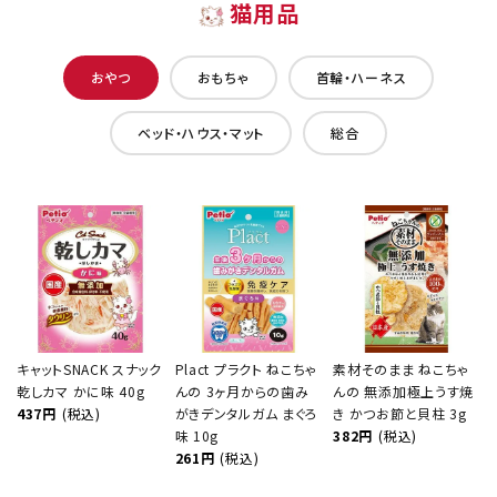
猫用品
おやつ
おもちゃ
首輪・ハーネス
ベッド・ハウス・マット
総合
キャットSNACK スナック
Plact プラクト ねこちゃ
素材そのまま ねこちゃ
乾しカマ かに味 40g
んの 3ヶ月からの歯み
んの 無添加極上うす焼
437円
(税込)
がきデンタルガム まぐろ
き かつお節と貝柱 3g
味 10g
382円
(税込)
261円
(税込)