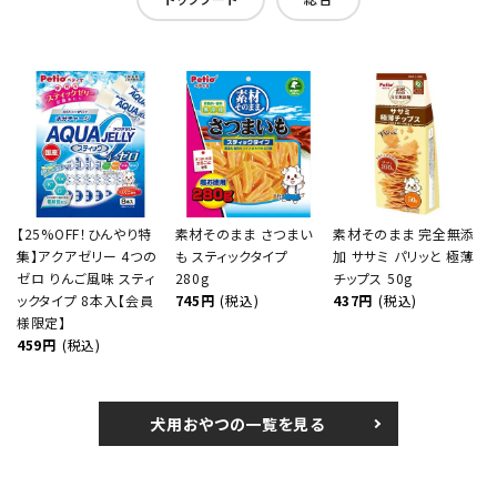
【25%OFF！ひんやり特
素材そのまま さつまい
素材そのまま 完全無添
集】アクアゼリー 4つの
も スティックタイプ
加 ササミ パリッと 極薄
ゼロ りんご風味 スティ
280g
チップス 50g
ックタイプ 8本入【会員
745円
(税込)
437円
(税込)
様限定】
459円
(税込)
犬用おやつの一覧を見る