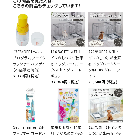
この商品を見た人は、
こちらの商品もチェックしています！
【37%OFF】ヘルス
【16%OFF】犬用 ト
【20%OFF】犬用 ト
プログラム フードク
イレのしつけが出来
イレのしつけが出来
ラッシャー ハンディ
る ドッグルームサー
る ドッグルームサー
【本店限定特価】
クルPlus グレー レ
クルPlus グレー ワ
2,178円
(税込)
ギュラー
イド
27,280円
(税込)
31,680円
(税込)
Self Trimmer セル
猫用おもちゃ 仔猫
【27%OFF】トイレの
フトリマー コードレ
用 はがためフィッシ
しつけが出来る ドッ