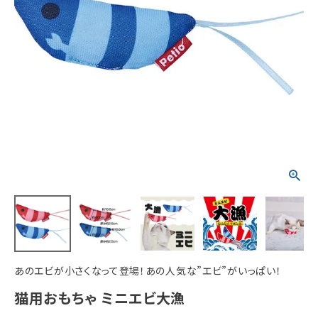
ACCOUNT MENU
ようこそ ゲスト 様
meeting_room
person
ログイン
新規会員登録
あのエビが小さくなって登場！あの人気な”エビ”がいっぱい！
猫用おもちゃ ミニエビ大漁