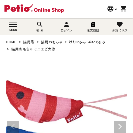
language
shopping_cart
search
wovn-lang-name
search
person
favorite
検 索
ログイン
注文履歴
お気に入り
犬用品
HOME
猫用品
猫用おもちゃ
けりぐるみ・ぬいぐるみ
猫用品
猫用おもちゃ ミニエビ大漁
うさぎ用品
ブランド別に探す
目的別に探す
SNS
ご利用案内