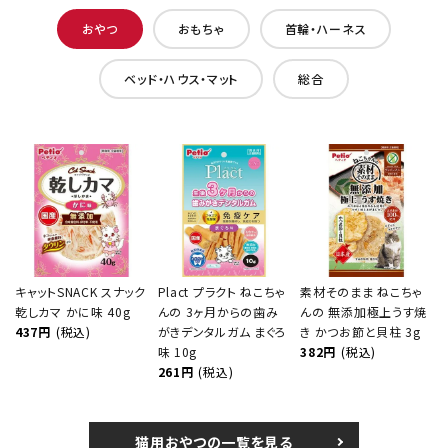
おやつ
おもちゃ
首輪・ハーネス
ベッド・ハウス・マット
総合
キャットSNACK スナック
Plact プラクト ねこちゃ
素材そのまま ねこちゃ
乾しカマ かに味 40g
んの 3ヶ月からの歯み
んの 無添加極上うす焼
437円
(税込)
がきデンタルガム まぐろ
き かつお節と貝柱 3g
味 10g
382円
(税込)
261円
(税込)
猫用おやつの一覧を見る