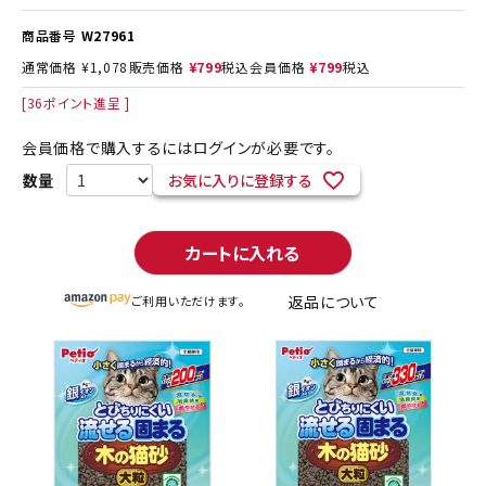
商品番号
W27961
通常価格
¥
1,078
販売価格
¥
799
税込
会員価格
¥
799
税込
[
36
ポイント進呈 ]
会員価格で購入するにはログインが必要です。
お気に入りに登録する
カートに入れる
返品について
ご利用いただけます。