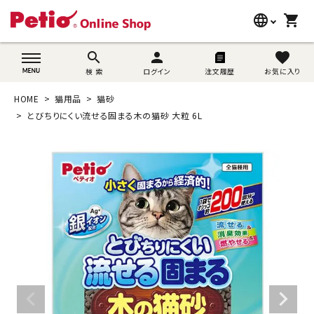
language
shopping_cart
search
wovn-lang-name
search
person
favorite
検 索
ログイン
注文履歴
お気に入り
犬用品
HOME
猫用品
猫砂
猫用品
とびちりにくい流せる固まる木の猫砂 大粒 6L
うさぎ用品
ブランド別に探す
目的別に探す
SNS
ご利用案内