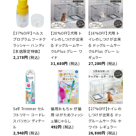
【37%OFF】ヘルス
【20%OFF】犬用 ト
【16%OFF】犬用 ト
プログラム フードク
イレのしつけが出来
イレのしつけが出来
ラッシャー ハンディ
る ドッグルームサー
る ドッグルームサー
【本店限定特価】
クルPlus グレー ワ
クルPlus グレー レ
2,178円
(税込)
イド
ギュラー
31,680円
(税込)
27,280円
(税込)
Self Trimmer セル
猫用おもちゃ 仔猫
【27%OFF】トイレの
フトリマー コードレ
用 はがためフィッシ
しつけが出来る ドッ
スバリカン ディテー
ュ猫じゃらし
グルームサークル ホ
ル
492円
(税込)
ワイト レギュラー
2,948円
(税込)
26,800円
(税込)