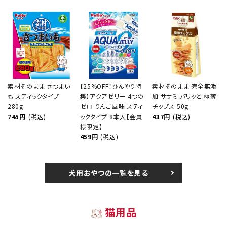
素材そのまま さつまい
【25%OFF！ひんやり特
素材そのまま 完全無添
も スティックタイプ
集】アクアゼリー 4つの
加 ササミ パリッと 極薄
280g
ゼロ りんご風味 スティ
チップス 50g
745円
(税込)
ックタイプ 8本入【会員
437円
(税込)
様限定】
459円
(税込)
犬用おやつの一覧を見る
猫用品