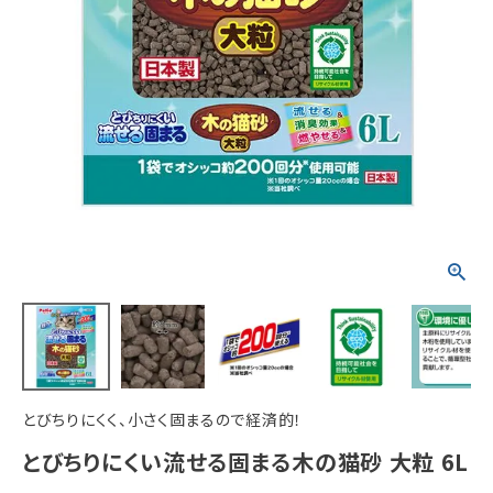
ACCOUNT MENU
ようこそ ゲスト 様
meeting_room
person
ログイン
新規会員登録
とびちりにくく、小さく固まるので経済的！
とびちりにくい流せる固まる木の猫砂 大粒 6L