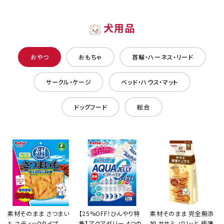
犬用品
おやつ
おもちゃ
首輪・ハーネス・リード
サークル・ケージ
ベッド・ハウス・マット
ドッグフード
総合
素材そのまま さつまい
【25%OFF！ひんやり特
素材そのまま 完全無添
も スティックタイプ
集】アクアゼリー 4つの
加 ササミ パリッと 極薄