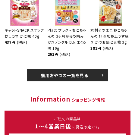
キャットSNACK スナック
Plact プラクト ねこちゃ
素材そのまま ねこちゃ
乾しカマ かに味 40g
んの 3ヶ月からの歯み
んの 無添加極上うす焼
437円
(税込)
がきデンタルガム まぐろ
き かつお節と貝柱 3g
味 10g
382円
(税込)
261円
(税込)
猫用おやつの一覧を見る
Information
ショッピング情報
ご注文の商品は
1～４営業日後
に発送予定です。