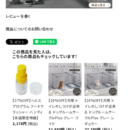
レビューを書く
商品についてのお問い合わせ
この商品を見た人は、
こちらの商品もチェックしています！
【37%OFF】ヘルス
【20%OFF】犬用 ト
【16%OFF】犬用 ト
プログラム フードク
イレのしつけが出来
イレのしつけが出来
ラッシャー ハンディ
る ドッグルームサー
る ドッグルームサー
【本店限定特価】
クルPlus グレー ワ
クルPlus グレー レ
2,178円
(税込)
イド
ギュラー
31,680円
(税込)
27,280円
(税込)