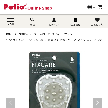
language
shopping_cart
search
wovn-lang-name
search
person
favorite
検 索
ログイン
注文履歴
お気に入り
犬用品
HOME
猫用品
お手入れ・ケア用品
ブラシ
猫用品
猫用 FIXCARE 猫にぴったり 裏表ピンで握りやすい ダブルラバーブラシ
うさぎ用品
ブランド別に探す
目的別に探す
SNS
ご利用案内