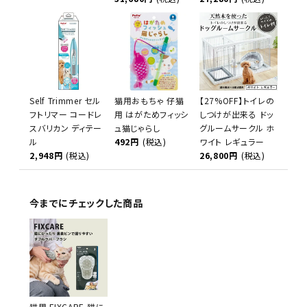
Self Trimmer セル
猫用おもちゃ 仔猫
【27%OFF】トイレの
フトリマー コードレ
用 はがためフィッシ
しつけが出来る ドッ
スバリカン ディテー
ュ猫じゃらし
グルームサークル ホ
ル
492円
(税込)
ワイト レギュラー
2,948円
(税込)
26,800円
(税込)
今までにチェックした商品
猫用 FIXCARE 猫に