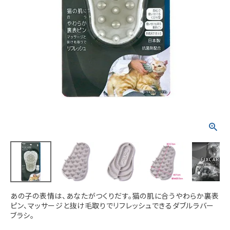
ACCOUNT MENU
ようこそ ゲスト 様
meeting_room
person
ログイン
新規会員登録
あの子の表情は、あなたがつくりだす。猫の肌に合うやわらか裏表
ピン、マッサージと抜け毛取りでリフレッシュできるダブルラバー
ブラシ。