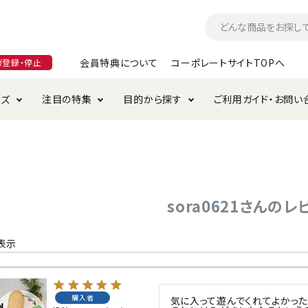
会員特典について
コーポレートサイトTOPへ
ガ登録・停止
ーズ
注目の特集
目的から探す
ご利用ガイド・お問い
つ
入れ・ケア用品
そのまま
加特集
特典について
お手入れ・ケア用品
トイレタリー・消臭剤
極上
けりぐるみ特集
ご注文方法について
用のグレインフリー
ド・ハウス・マット
クル・ケージ・タワー
ラインショップ利用規約
サークル・ケージ
キャリーバッグ
sora0621さんのレ
・給水器
用品
防虫用品
服・ウェア
て遊ぶ
投げて遊ぶ
表示
け用品
替え・交換パーツ
購入者
気に入って遊んでくれてよかった
・元気草
夜のお散歩