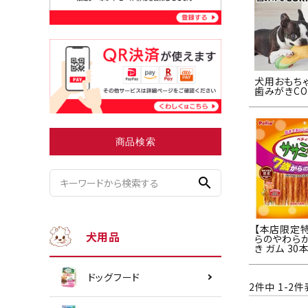
小型犬にオススメ
ダイエッ
犬用おもちゃ
歯みがきCO
商品検索
search
【本店限定特
犬用品
らのやわらか
き ガム 30
ドッグフード
2
件中
1
-
2
件