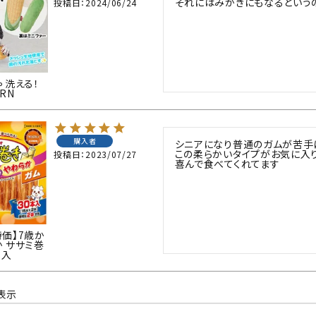
それにはみがきにもなるという
投稿日
2024/06/24
ト中にオススメ
まとめ買いでオトク！！
 洗える！
RN
購入者
シニアになり普通のガムが苦手に
この柔らかいタイプがお気に入り
投稿日
2023/07/27
喜んで食べてくれてます
価】7歳か
 ササミ巻
本入
表示