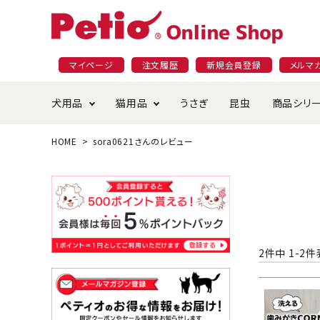
マイページ
注文履歴
新規会員登録
メルマ
犬用品
猫用品
うさぎ
昆虫
商品シリ
HOME
sora0621さんのレビュー
ドッグフード
ごはん・おやつ
プラクト
夜のお散歩特集
ショッピングガイド
おや
お手
素材
無添
会員
国産フード&おやつ特集
穀物不使
ペットシーツ
ベッド・ハウス・マット
返品・交換について
ベッ
サー
オン
おもちゃ
食器・給水器
食器
防虫
じゃらして遊ぶ
引っ張っ
2
件中
1
-
2
件
首輪・ハーネス・リード
替え・交換パーツ
しつ
アパレル
またたび