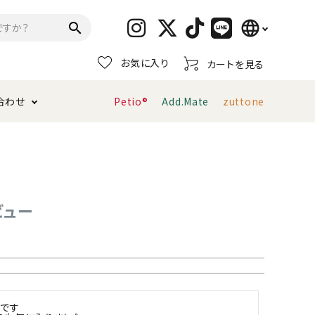
language
search
お気に入り
カートを見る
日本語
合わせ
Petio®
Add.Mate
zuttone
English
简体中文
トイレタリー・消臭剤
猫砂
ペティオ公式アプリ
お支払い方法・配送について
キャリーバッグ
おもちゃ
ビュー
服・ウェア
首輪・ハーネス
デンタルおもちゃ
です
